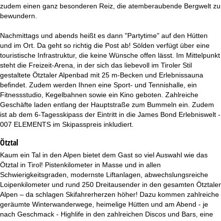
t
zudem einen ganz besonderen Reiz, die atemberaubende Bergwelt zu
bewundern.
e
Nachmittags und abends heißt es dann "Partytime" auf den Hütten
und im Ort. Da geht so richtig die Post ab! Sölden verfügt über eine
touristische Infrastruktur, die keine Wünsche offen lässt. Im Mittelpunkt
steht die Freizeit-Arena, in der sich das liebevoll im Tiroler Stil
gestaltete Ötztaler Alpenbad mit 25 m-Becken und Erlebnissauna
befindet. Zudem werden Ihnen eine Sport- und Tennishalle, ein
Fitnessstudio, Kegelbahnen sowie ein Kino geboten. Zahlreiche
Geschäfte laden entlang der Hauptstraße zum Bummeln ein. Zudem
ist ab dem 6-Tagesskipass der Eintritt in die James Bond Erlebniswelt -
007 ELEMENTS im Skipasspreis inkludiert.
Ötztal
Kaum ein Tal in den Alpen bietet dem Gast so viel Auswahl wie das
Ötztal in Tirol! Pistenkilometer in Masse und in allen
Schwierigkeitsgraden, modernste Liftanlagen, abwechslungsreiche
Loipenkilometer und rund 250 Dreitausender in den gesamten Ötztaler
Alpen – da schlagen Skifahrerherzen höher! Dazu kommen zahlreiche
geräumte Winterwanderwege, heimelige Hütten und am Abend - je
nach Geschmack - Highlife in den zahlreichen Discos und Bars, eine