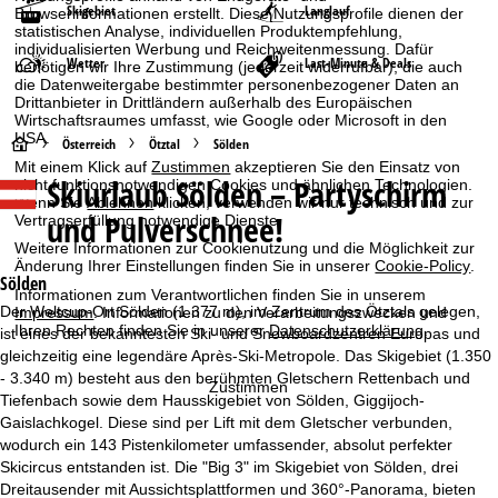
Skigebiet
Langlauf
Browserinformationen erstellt. Diese Nutzungsprofile dienen der
statistischen Analyse, individuellen Produktempfehlung,
individualisierten Werbung und Reichweitenmessung. Dafür
Wetter
Last-Minute & Deals
benötigen wir Ihre Zustimmung (jederzeit widerrufbar), die auch
die Datenweitergabe bestimmter personenbezogener Daten an
Drittanbieter in Drittländern außerhalb des Europäischen
Wirtschaftsraumes umfasst, wie Google oder Microsoft in den
USA.
S
Österreich
Ötztal
Sölden
Mit einem Klick auf
Zustimmen
akzeptieren Sie den Einsatz von
Skiurlaub
Sölden – Partyschirm
nicht funktionsnotwendigen Cookies und ähnlichen Technologien.
t
Wenn Sie
Ablehnen
klicken, verwenden wir nur technisch und zur
und Pulverschnee!
Vertragserfüllung notwendige Dienste.
a
Weitere Informationen zur Cookienutzung und die Möglichkeit zur
Änderung Ihrer Einstellungen finden Sie in unserer
Cookie-Policy
.
r
Sölden
Informationen zum Verantwortlichen finden Sie in unserem
Der Weltcup-Ort Sölden (1.377 m), im Zentrum des Ötztals gelegen,
Impressum
. Informationen zu den Verarbeitungszwecken und
t
Ihren Rechten finden Sie in unserer
Datenschutzerklärung
.
ist eines der bekanntesten Ski- und Snowboardzentren Europas und
gleichzeitig eine legendäre Après-Ski-Metropole. Das Skigebiet (1.350
s
- 3.340 m) besteht aus den berühmten Gletschern Rettenbach und
Zustimmen
Tiefenbach sowie dem Hausskigebiet von Sölden, Giggijoch-
e
Gaislachkogel. Diese sind per Lift mit dem Gletscher verbunden,
wodurch ein 143 Pistenkilometer umfassender, absolut perfekter
i
Skicircus entstanden ist. Die "Big 3" im Skigebiet von Sölden, drei
Dreitausender mit Aussichtsplattformen und 360°-Panorama, bieten