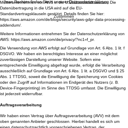
Ihren Rechten finden Sie in unserer
Datenschutzerklärung
.
Mutterunternehmen von AWS in die USA übermittelt werden. Die
Datenübertragung in die USA wird auf die EU-
Standardvertragsklauseln gestützt. Details finden Sie hier:
Zustimmen
https://aws.amazon.com/de/blogs/security/aws-gdpr-data-processing-
addendum/
.
Weitere Informationen entnehmen Sie der Datenschutzerklärung von
AWS:
https://aws.amazon.com/de/privacy/?nc1=f_pr
.
Die Verwendung von AWS erfolgt auf Grundlage von Art. 6 Abs. 1 lit. f
DSGVO. Wir haben ein berechtigtes Interesse an einer möglichst
zuverlässigen Darstellung unserer Website. Sofern eine
entsprechende Einwilligung abgefragt wurde, erfolgt die Verarbeitung
ausschließlich auf Grundlage von Art. 6 Abs. 1 lit. a DSGVO und § 25
Abs. 1 TTDSG, soweit die Einwilligung die Speicherung von Cookies
oder den Zugriff auf Informationen im Endgerät des Nutzers (z. B.
Device-Fingerprinting) im Sinne des TTDSG umfasst. Die Einwilligung
ist jederzeit widerrufbar.
Auftragsverarbeitung
Wir haben einen Vertrag über Auftragsverarbeitung (AVV) mit dem
oben genannten Anbieter geschlossen. Hierbei handelt es sich um
einen datenschutzrechtlich vorgeschriebenen Vertrag, der