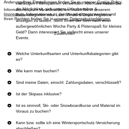
Änderung Ihrer Einstellungen finden Sie in unserer
Cookie-Policy
.
vielfältigen Filteroptionen verwenden. Alternativ haben Sie
die Möglichkeit, sich unsere
Urlaubswelten &
Informationen zum Verantwortlichen finden Sie in unserem
Impressum
. Informationen zu den Verarbeitungszwecken und
Reisekategorien
oder
Last-Minute & Deals
Angebote
Ihren Rechten finden Sie in unserer
Datenschutzerklärung
.
anzeigen zu lassen. Steht Ihnen der Sinn nach einer
außergewöhnlichen Woche Party & Pistenspaß für kleines
Geld? Dann interessiert Sie vielleicht eines unserer
Zustimmen
Events
.
Welche Unterkunftsarten und Unterkunftskategorien gibt
es?
Wie kann man buchen?
Sind meine Daten, einschl. Zahlungsdaten, verschlüsselt?
Ist der Skipass inklusive?
Ist es sinnvoll, Ski- oder Snowboardkurse und Material im
Voraus zu buchen?
Kann bzw. sollte ich eine Wintersportschutz-Versicherung
abschließen?