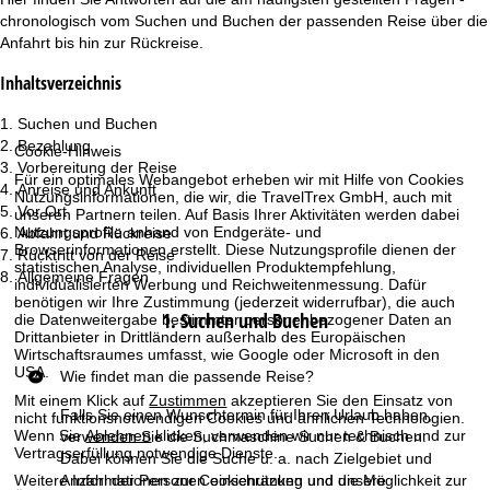
chronologisch vom Suchen und Buchen der passenden Reise über die
r
Anfahrt bis hin zur Rückreise.
t
Inhaltsverzeichnis
s
Suchen und Buchen
Bezahlung
Cookie-Hinweis
e
Vorbereitung der Reise
Für ein optimales Webangebot erheben wir mit Hilfe von Cookies
Anreise und Ankunft
Nutzungsinformationen, die wir, die TravelTrex GmbH, auch mit
Vor Ort
i
unseren Partnern teilen. Auf Basis Ihrer Aktivitäten werden dabei
Nutzungsprofile anhand von Endgeräte- und
Abfahrt und Rückreise
Browserinformationen erstellt. Diese Nutzungsprofile dienen der
Rücktritt von der Reise
t
statistischen Analyse, individuellen Produktempfehlung,
Allgemeine Fragen
individualisierten Werbung und Reichweitenmessung. Dafür
e
benötigen wir Ihre Zustimmung (jederzeit widerrufbar), die auch
1. Suchen und Buchen
die Datenweitergabe bestimmter personenbezogener Daten an
Drittanbieter in Drittländern außerhalb des Europäischen
Wirtschaftsraumes umfasst, wie Google oder Microsoft in den
USA.
Wie findet man die passende Reise?
Mit einem Klick auf
Zustimmen
akzeptieren Sie den Einsatz von
Falls Sie einen Wunschtermin für Ihren Urlaub haben,
nicht funktionsnotwendigen Cookies und ähnlichen Technologien.
Wenn Sie
Ablehnen
klicken, verwenden wir nur technisch und zur
verwenden Sie die Suchmaschine
Suchen & Buchen
.
Vertragserfüllung notwendige Dienste.
Dabei können Sie die Suche u. a. nach Zielgebiet und
Weitere Informationen zur Cookienutzung und die Möglichkeit zur
Anzahl der Personen einschränken und unsere