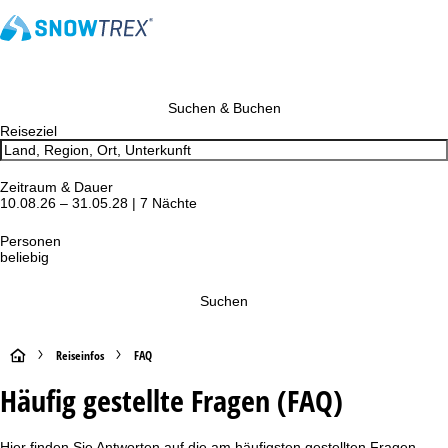
Suchen & Buchen
Reiseziel
Zeitraum & Dauer
10.08.26 – 31.05.28 | 7 Nächte
Personen
beliebig
Suchen
S
Reiseinfos
FAQ
Häufig gestellte Fragen (FAQ)
t
a
Hier finden Sie Antworten auf die am häufigsten gestellten Fragen -