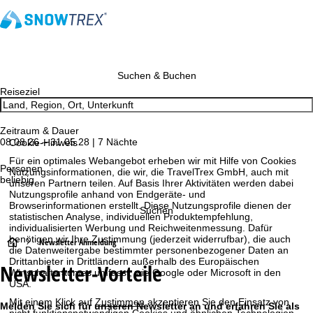
Suchen & Buchen
Reiseziel
Zeitraum & Dauer
08.08.26 – 31.05.28 | 7 Nächte
Cookie-Hinweis
Für ein optimales Webangebot erheben wir mit Hilfe von Cookies
Personen
Nutzungsinformationen, die wir, die TravelTrex GmbH, auch mit
beliebig
unseren Partnern teilen. Auf Basis Ihrer Aktivitäten werden dabei
Nutzungsprofile anhand von Endgeräte- und
Browserinformationen erstellt. Diese Nutzungsprofile dienen der
Suchen
statistischen Analyse, individuellen Produktempfehlung,
individualisierten Werbung und Reichweitenmessung. Dafür
benötigen wir Ihre Zustimmung (jederzeit widerrufbar), die auch
S
Newsletter Anmeldung
die Datenweitergabe bestimmter personenbezogener Daten an
Drittanbieter in Drittländern außerhalb des Europäischen
Newsletter-Vorteile
t
Wirtschaftsraumes umfasst, wie Google oder Microsoft in den
USA.
a
Mit einem Klick auf
Zustimmen
akzeptieren Sie den Einsatz von
Melden Sie sich für unseren Newsletter an und erfahren Sie als