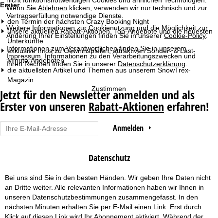
nicht funktionsnotwendigen Cookies und ähnlichen Technologien.
Erster
Wenn Sie
Ablehnen
klicken, verwenden wir nur technisch und zur
r
Vertragserfüllung notwendige Dienste.
den Termin der nächsten Crazy Booking Night
Weitere Informationen zur Cookienutzung und die Möglichkeit zur
t
unsere aktuellen Rabatt-Aktionen, Top-Angebote und die neuesten
Änderung Ihrer Einstellungen finden Sie in unserer
Cookie-Policy
.
Unterkünfte
Informationen zum Verantwortlichen finden Sie in unserem
s
exklusive Infos zu Gewinnspielen, attraktiven Sonder- & Last-
Impressum
. Informationen zu den Verarbeitungszwecken und
Minute-Angeboten
Ihren Rechten finden Sie in unserer
Datenschutzerklärung
.
e
die aktuellsten Artikel und Themen aus unserem SnowTrex-
Magazin.
Zustimmen
i
Jetzt für den Newsletter anmelden und als
Erster von unseren
Rabatt-Aktionen
erfahren!
t
Anmelden
e
Datenschutz
Bei uns sind Sie in den besten Händen. Wir geben Ihre Daten nicht
an Dritte weiter. Alle relevanten Informationen haben wir Ihnen in
unseren
Datenschutzbestimmungen
zusammengefasst. In den
nächsten Minuten erhalten Sie per E-Mail einen Link. Erst durch
Klick auf diesen Link wird Ihr Abonnement aktiviert. Während der