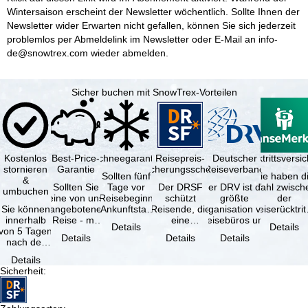
Wintersaison erscheint der Newsletter wöchentlich. Sollte Ihnen der
Newsletter wider Erwarten nicht gefallen, können Sie sich jederzeit
problemlos per Abmeldelink im Newsletter oder E-Mail an info-
de@snowtrex.com wieder abmelden.
Sicher buchen mit SnowTrex-Vorteilen
Kostenlos
Best-Price-
Schneegarantie
Reisepreis-
Deutscher
Reiserücktrittsvers
stornieren
Garantie
Sicherungsschein
Reiseverband
Sollten fünf
Sie haben d
&
Sollten Sie
Tage vor
Der DRSF
Der DRV ist die
Wahl zwisch
umbuchen
eine von uns
Reisebeginn
schützt
größte
der
Sie können
angebotene
(Ankunftstag)
Reisende, die
Organisation von
Reiserücktrit
innerhalb
Reise - mit
aufgrund von
eine
Reisebüros und
Versicheru
Details
Details
von 5 Tagen
gleicher
Schneemangel
Pauschalreise
Reiseveranstaltern
(inklusive 
Details
Details
Details
nach der
Verfügbarkeit
…
oder
in …
Buchung
und …
verbundene
Details
kostenfrei
Reiseleistungen
Sicherheit
:
zurücktreten,
…
…