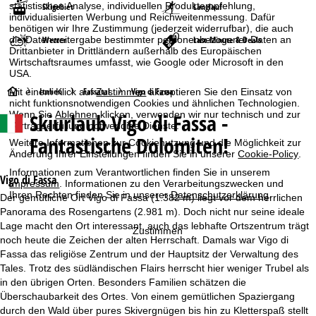
statistischen Analyse, individuellen Produktempfehlung,
Skigebiet
Langlauf
individualisierten Werbung und Reichweitenmessung. Dafür
benötigen wir Ihre Zustimmung (jederzeit widerrufbar), die auch
die Datenweitergabe bestimmter personenbezogener Daten an
Wetter
Last-Minute & Deals
Drittanbieter in Drittländern außerhalb des Europäischen
Wirtschaftsraumes umfasst, wie Google oder Microsoft in den
USA.
S
Italien
Fassatal
Vigo di Fassa
Mit einem Klick auf
Zustimmen
akzeptieren Sie den Einsatz von
nicht funktionsnotwendigen Cookies und ähnlichen Technologien.
Wenn Sie
Ablehnen
klicken, verwenden wir nur technisch und zur
Skiurlaub
Vigo di Fassa -
t
Vertragserfüllung notwendige Dienste.
Fantastische Dolomiten!
Weitere Informationen zur Cookienutzung und die Möglichkeit zur
a
Änderung Ihrer Einstellungen finden Sie in unserer
Cookie-Policy
.
Informationen zum Verantwortlichen finden Sie in unserem
r
Vigo di Fassa
Impressum
. Informationen zu den Verarbeitungszwecken und
Ihren Rechten finden Sie in unserer
Datenschutzerklärung
.
Der gemütliche Ort Vigo di Fassa (1.382 m) liegt vor dem herrlichen
t
Panorama des Rosengartens (2.981 m). Doch nicht nur seine ideale
Lage macht den Ort interessant, auch das lebhafte Ortszentrum trägt
Zustimmen
s
noch heute die Zeichen der alten Herrschaft. Damals war Vigo di
Fassa das religiöse Zentrum und der Hauptsitz der Verwaltung des
e
Tales. Trotz des südländischen Flairs herrscht hier weniger Trubel als
in den übrigen Orten. Besonders Familien schätzen die
i
Überschaubarkeit des Ortes. Von einem gemütlichen Spaziergang
durch den Wald über pures Skivergnügen bis hin zu Kletterspaß stellt