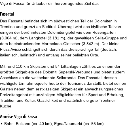
t
Vigo di Fassa für Urlauber ein hervorragendes Ziel dar.
Fassatal
e
Das Fassatal befindet sich im südwestlichen Teil der Dolomiten in
Trentino und grenzt an Südtirol. Überragt wird das idyllische Tal von
einigen der berühmtesten Dolomitengipfel wie dem Rosengarten
(3.004 m), dem Langkofel (3.181 m), der gewaltigen Sella-Gruppe und
dem beeindruckenden Marmolada-Gletscher (3.342 m). Der kleine
Fluss Avisio schlängelt sich durch das dreisprachige Tal (deutsch,
italienisch, ladinisch) und entlang seiner beliebten Orte.
Mit rund 110 km Skipisten und 54 Liftanlagen zählt es zu einem der
größten Skigebiete des Dolomiti Superski-Verbunds und bietet zudem
Anschluss an die weltbekannte Sellaronda. Das Fassatal, dessen
wichtigste Einnahmequelle heute der Tourismus darstellt, bietet seinen
Gästen neben dem erstklassigen Skigebiet ein abwechslungsreiches
Freizeitangebot mit unzähligen Möglichkeiten für Sport und Erholung,
Tradition und Kultur, Gastlichkeit und natürlich die gute Trentiner
Küche.
Anreise Vigo di Fassa
Bahn: Bolzano (ca. 40 km), Egna/Neumarkt (ca. 55 km)