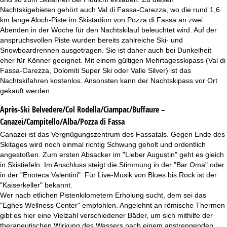
Nachtskigebieten gehört auch Val di Fassa-Carezza, wo die rund 1,6
km lange Aloch-Piste im Skistadion von Pozza di Fassa an zwei
Abenden in der Woche für den Nachtskilauf beleuchtet wird. Auf der
anspruchsvollen Piste wurden bereits zahlreiche Ski- und
Snowboardrennen ausgetragen. Sie ist daher auch bei Dunkelheit
eher für Könner geeignet. Mit einem gültigen Mehrtagesskipass (Val di
Fassa-Carezza, Dolomiti Super Ski oder Valle Silver) ist das
Nachtskifahren kostenlos. Ansonsten kann der Nachtskipass vor Ort
gekauft werden.
Après-Ski Belvedere/Col Rodella/Ciampac/Buffaure –
Canazei/Campitello/Alba/Pozza di Fassa
Canazei ist das Vergnügungszentrum des Fassatals. Gegen Ende des
Skitages wird noch einmal richtig Schwung geholt und ordentlich
angestoßen. Zum ersten Absacker im "Lieber Augustin" geht es gleich
in Skistiefeln. Im Anschluss steigt die Stimmung in der "Bar Oma" oder
in der "Enoteca Valentini". Für Live-Musik von Blues bis Rock ist der
"Kaiserkeller" bekannt.
Wer nach etlichen Pistenkilometern Erholung sucht, dem sei das
"Eghes Wellness Center" empfohlen. Angelehnt an römische Thermen
gibt es hier eine Vielzahl verschiedener Bäder, um sich mithilfe der
therapeutischen Wirkung des Wassers nach einem anstrengenden