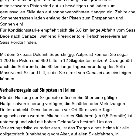
mittelschweren Pisten sind gut zu bewältigen und laden zum
genussvollen Skilaufen auf sonnenverwöhnten Hängen ein. Zahlreiche
Sonnenterrassen laden entlang der Pisten zum Entspannen und
Sonnen ein!
Für Konditionsstarke empfiehlt sich die 6,8 km lange Abfahrt vom Sass
Becé nach Canazei, während Freerider tolle Tiefschneereviere am
Sass Pordoi finden.
Mit dem Skipass Dolomiti Superski (gg. Aufpreis) können Sie sogar
1.200 km Pisten und 450 Lifte in 12 Skigebieten nutzen! Dazu gehört
auch die Sellaronda, die 40 km lange Tagesumrundung des Sella-
Massivs mit Ski und Lift, in die Sie direkt von Canazei aus einsteigen
können.
Verhaltensregeln auf Skipisten in Italien
Für die Nutzung der Skigebiete müssen Sie über eine gültige
Haftpflichtversicherung verfügen, die Schäden oder Verletzungen
Dritter abdeckt. Diese kann auch vor Ort für einzelne Tage
abgeschlossen werden. Alkoholisiertes Skifahren (ab 0,5 Promille) ist
untersagt und wird mit hohen Geldbußen bestraft. Um das
Verletzungsrisiko zu reduzieren, ist das Tragen eines Helms für alle
obligatorisch (unabhängig vom Alter, auf allen Skiabfahrten, in