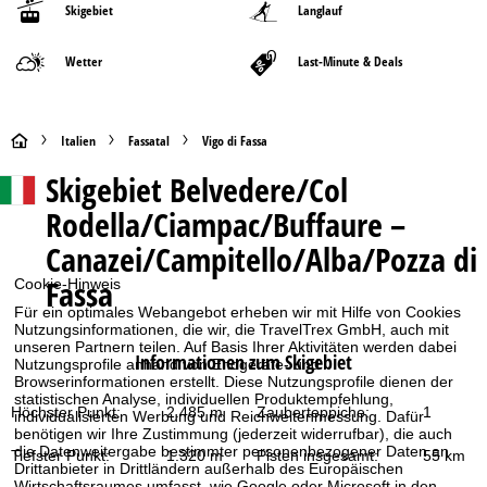
Skigebiet
Langlauf
Wetter
Last-Minute & Deals
S
Italien
Fassatal
Vigo di Fassa
Skigebiet
Belvedere/Col
t
Rodella/Ciampac/Buffaure –
a
Canazei/Campitello/Alba/Pozza di
r
Fassa
Cookie-Hinweis
Für ein optimales Webangebot erheben wir mit Hilfe von Cookies
t
Nutzungsinformationen, die wir, die TravelTrex GmbH, auch mit
unseren Partnern teilen. Auf Basis Ihrer Aktivitäten werden dabei
Informationen zum Skigebiet
s
Nutzungsprofile anhand von Endgeräte- und
Browserinformationen erstellt. Diese Nutzungsprofile dienen der
statistischen Analyse, individuellen Produktempfehlung,
e
Höchster Punkt:
2.485 m
Zauberteppiche:
1
individualisierten Werbung und Reichweitenmessung. Dafür
benötigen wir Ihre Zustimmung (jederzeit widerrufbar), die auch
die Datenweitergabe bestimmter personenbezogener Daten an
i
Tiefster Punkt:
1.320 m
Pisten insgesamt:
55 km
Drittanbieter in Drittländern außerhalb des Europäischen
Wirtschaftsraumes umfasst, wie Google oder Microsoft in den