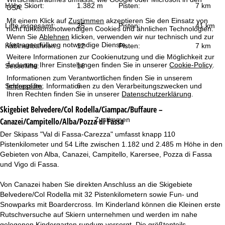
t
Höhe Skiort:
1.382 m
Pisten:
7 km
USA.
Mit einem Klick auf
Zustimmen
akzeptieren Sie den Einsatz von
e
Lifte insgesamt:
35
Pisten:
41 km
nicht funktionsnotwendigen Cookies und ähnlichen Technologien.
Wenn Sie
Ablehnen
klicken, verwenden wir nur technisch und zur
Vertragserfüllung notwendige Dienste.
Kabinenbahnen:
12
Pisten:
7 km
Weitere Informationen zur Cookienutzung und die Möglichkeit zur
Änderung Ihrer Einstellungen finden Sie in unserer
Cookie-Policy
.
Sessellifte:
16
Informationen zum Verantwortlichen finden Sie in unserem
Schlepplifte:
6
Impressum
. Informationen zu den Verarbeitungszwecken und
Ihren Rechten finden Sie in unserer
Datenschutzerklärung
.
Skigebiet
Belvedere/Col Rodella/Ciampac/Buffaure –
Zustimmen
Canazei/Campitello/Alba/Pozza di Fassa
Der Skipass "Val di Fassa-Carezza" umfasst knapp 110
Pistenkilometer und 54 Lifte zwischen 1.182 und 2.485 m Höhe in den
Gebieten von Alba, Canazei, Campitello, Karersee, Pozza di Fassa
und Vigo di Fassa.
Von Canazei haben Sie direkten Anschluss an die Skigebiete
Belvedere/Col Rodella mit 32 Pistenkilometern sowie Fun- und
Snowparks mit Boardercross. Im Kinderland können die Kleinen erste
Rutschversuche auf Skiern unternehmen und werden im nahe
gelegenen Kindergarten rundum versorgt. Die größtenteils