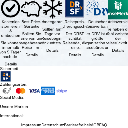
Kostenlos
Best-Price-
Schneegarantie
Reisepreis-
Deutscher
Reiserücktrittsvers
stornieren
Garantie
Sicherungsschein
Reiseverband
Sollten fünf
Sie haben d
&
Sollten Sie
Tage vor
Der DRSF
Der DRV ist die
Wahl zwisch
umbuchen
eine von uns
Reisebeginn
schützt
größte
der
Sie können
angebotene
(Ankunftstag)
Reisende, die
Organisation von
Reiserücktrit
innerhalb
Reise - mit
aufgrund von
eine
Reisebüros und
Versicheru
Details
Details
von 5 Tagen
gleicher
Schneemangel
Pauschalreise
Reiseveranstaltern
(inklusive 
Details
Details
Details
nach der
Verfügbarkeit
…
oder
in …
Buchung
und …
verbundene
Details
kostenfrei
Reiseleistungen
Sicherheit
:
zurücktreten,
…
…
Zahlungsarten
:
Social Media
:
Unsere Marken
:
International
:
Impressum
Datenschutz
Barrierefreiheit
AGB
FAQ