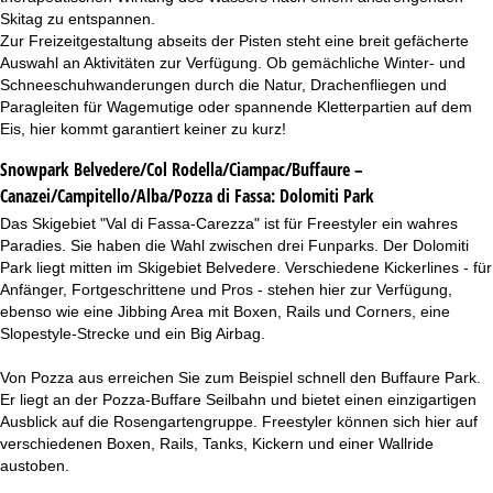
Skitag zu entspannen.
Zur Freizeitgestaltung abseits der Pisten steht eine breit gefächerte
Auswahl an Aktivitäten zur Verfügung. Ob gemächliche Winter- und
Schneeschuhwanderungen durch die Natur, Drachenfliegen und
Paragleiten für Wagemutige oder spannende Kletterpartien auf dem
Eis, hier kommt garantiert keiner zu kurz!
Snowpark Belvedere/Col Rodella/Ciampac/Buffaure –
Canazei/Campitello/Alba/Pozza di Fassa:
Dolomiti Park
Das Skigebiet "Val di Fassa-Carezza" ist für Freestyler ein wahres
Paradies. Sie haben die Wahl zwischen drei Funparks. Der Dolomiti
Park liegt mitten im Skigebiet Belvedere. Verschiedene Kickerlines - für
Anfänger, Fortgeschrittene und Pros - stehen hier zur Verfügung,
ebenso wie eine Jibbing Area mit Boxen, Rails und Corners, eine
Slopestyle-Strecke und ein Big Airbag.
Von Pozza aus erreichen Sie zum Beispiel schnell den Buffaure Park.
Er liegt an der Pozza-Buffare Seilbahn und bietet einen einzigartigen
Ausblick auf die Rosengartengruppe. Freestyler können sich hier auf
verschiedenen Boxen, Rails, Tanks, Kickern und einer Wallride
austoben.