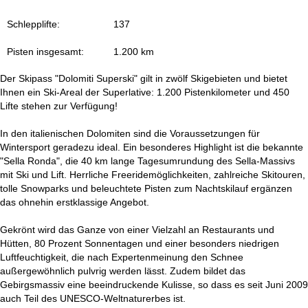
t
Schlepplifte:
137
e
Pisten insgesamt:
1.200 km
Der Skipass "Dolomiti Superski" gilt in zwölf Skigebieten und bietet
Ihnen ein Ski-Areal der Superlative: 1.200 Pistenkilometer und 450
Lifte stehen zur Verfügung!
In den italienischen Dolomiten sind die Voraussetzungen für
Wintersport geradezu ideal. Ein besonderes Highlight ist die bekannte
"Sella Ronda", die 40 km lange Tagesumrundung des Sella-Massivs
mit Ski und Lift. Herrliche Freeridemöglichkeiten, zahlreiche Skitouren,
tolle Snowparks und beleuchtete Pisten zum Nachtskilauf ergänzen
das ohnehin erstklassige Angebot.
Gekrönt wird das Ganze von einer Vielzahl an Restaurants und
Hütten, 80 Prozent Sonnentagen und einer besonders niedrigen
Luftfeuchtigkeit, die nach Expertenmeinung den Schnee
außergewöhnlich pulvrig werden lässt. Zudem bildet das
Gebirgsmassiv eine beeindruckende Kulisse, so dass es seit Juni 2009
auch Teil des UNESCO-Weltnaturerbes ist.