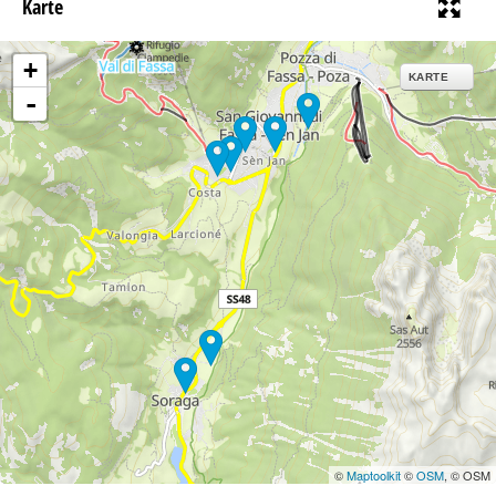
Karte
+
KARTE
-
©
Maptoolkit
©
OSM
, © OSM