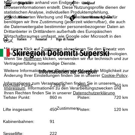
Nutzungsprofile anhand von Endgeräte- und
Skigebiet
Langlauf
Browserinformationen erstellt. Diese Nutzungsprofile dienen der
statistischen Analyse, individuellen Produktempfehlung,
individualisierten Werbung und Reichweitenmessung. Dafür
Wetter
Last-Minute & Deals
benötigen wir Ihre Zustimmung (jederzeit widerrufbar), die auch
die Datenweitergabe bestimmter personenbezogener Daten an
Drittanbieter in Drittländern außerhalb des Europäischen
Wirtschaftsraumes umfasst, wie Google oder Microsoft in den
S
Italien
Fassatal
Vigo di Fassa
USA.
Mit einem Klick auf
Zustimmen
akzeptieren Sie den Einsatz von
Skiregion Dolomiti Superski
t
nicht funktionsnotwendigen Cookies und ähnlichen Technologien.
Wenn Sie
Ablehnen
klicken, verwenden wir nur technisch und zur
Vertragserfüllung notwendige Dienste.
a
Informationen zur Skiregion
Weitere Informationen zur Cookienutzung und die Möglichkeit zur
Änderung Ihrer Einstellungen finden Sie in unserer
Cookie-Policy
.
r
Informationen zum Verantwortlichen finden Sie in unserem
Höchster Punkt:
3.269 m
Pisten:
360 km
t
Impressum
. Informationen zu den Verarbeitungszwecken und
Ihren Rechten finden Sie in unserer
Datenschutzerklärung
.
Tiefster Punkt:
860 m
Pisten:
720 km
s
Zustimmen
Lifte insgesamt:
450
Pisten:
120 km
e
Kabinenbahnen:
91
i
Sessellifte:
222