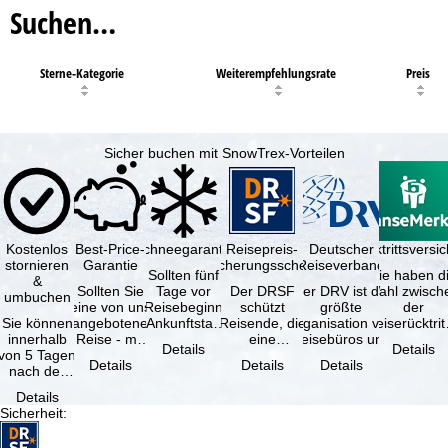
Suchen…
Sterne-Kategorie
Weiterempfehlungsrate
Preis
Sicher buchen mit SnowTrex-Vorteilen
Kostenlos
Best-Price-
Schneegarantie
Reisepreis-
Deutscher
Reiserücktrittsvers
stornieren
Garantie
Sicherungsschein
Reiseverband
Sollten fünf
Sie haben d
&
Sollten Sie
Tage vor
Der DRSF
Der DRV ist die
Wahl zwisch
umbuchen
eine von uns
Reisebeginn
schützt
größte
der
Sie können
angebotene
(Ankunftstag)
Reisende, die
Organisation von
Reiserücktrit
innerhalb
Reise - mit
aufgrund von
eine
Reisebüros und
Versicheru
Details
Details
von 5 Tagen
gleicher
Schneemangel
Pauschalreise
Reiseveranstaltern
(inklusive 
Details
Details
Details
nach der
Verfügbarkeit
…
oder
in …
Buchung
und …
verbundene
Details
kostenfrei
Reiseleistungen
Sicherheit
:
zurücktreten,
…
…