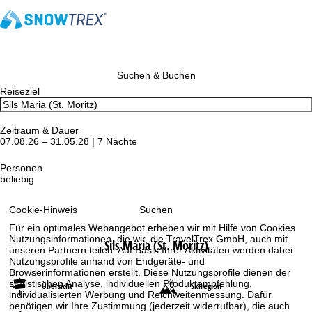
Suchen & Buchen
Reiseziel
Zeitraum & Dauer
07.08.26 – 31.05.28 | 7 Nächte
Personen
beliebig
Suchen
Cookie-Hinweis
Für ein optimales Webangebot erheben wir mit Hilfe von Cookies
Nutzungsinformationen, die wir, die TravelTrex GmbH, auch mit
Sils Maria (St. Moritz)
unseren Partnern teilen. Auf Basis Ihrer Aktivitäten werden dabei
Nutzungsprofile anhand von Endgeräte- und
Browserinformationen erstellt. Diese Nutzungsprofile dienen der
statistischen Analyse, individuellen Produktempfehlung,
Übersicht
Skiregion
individualisierten Werbung und Reichweitenmessung. Dafür
benötigen wir Ihre Zustimmung (jederzeit widerrufbar), die auch