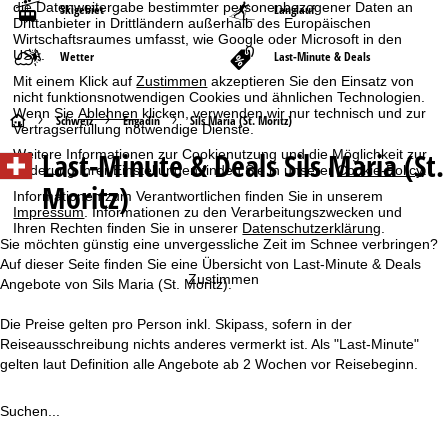
die Datenweitergabe bestimmter personenbezogener Daten an
Skigebiet
Langlauf
Drittanbieter in Drittländern außerhalb des Europäischen
Wirtschaftsraumes umfasst, wie Google oder Microsoft in den
USA.
Wetter
Last-Minute & Deals
Mit einem Klick auf
Zustimmen
akzeptieren Sie den Einsatz von
nicht funktionsnotwendigen Cookies und ähnlichen Technologien.
Wenn Sie
Ablehnen
klicken, verwenden wir nur technisch und zur
S
Schweiz
Engadin
Sils Maria (St. Moritz)
Vertragserfüllung notwendige Dienste.
Last-Minute & Deals Sils Maria (St.
Weitere Informationen zur Cookienutzung und die Möglichkeit zur
t
Änderung Ihrer Einstellungen finden Sie in unserer
Cookie-Policy
.
Moritz)
Informationen zum Verantwortlichen finden Sie in unserem
a
Impressum
. Informationen zu den Verarbeitungszwecken und
Ihren Rechten finden Sie in unserer
Datenschutzerklärung
.
r
Sie möchten günstig eine unvergessliche Zeit im Schnee verbringen?
Auf dieser Seite finden Sie eine Übersicht von Last-Minute & Deals
Zustimmen
t
Angebote von Sils Maria (St. Moritz).
Die Preise gelten pro Person inkl. Skipass, sofern in der
s
Reiseausschreibung nichts anderes vermerkt ist. Als "Last-Minute"
gelten laut Definition alle Angebote ab 2 Wochen vor Reisebeginn.
e
i
Suchen...
t