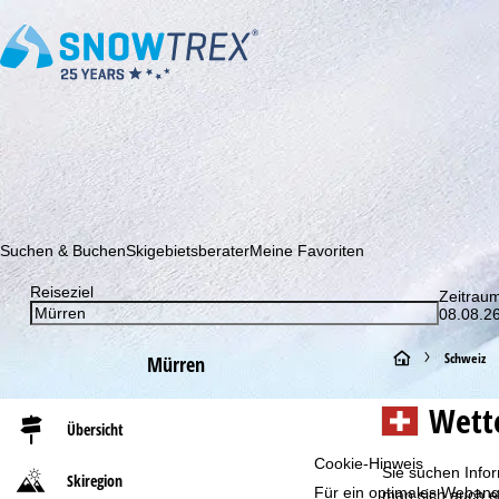
Abonnieren Sie unseren Newsletter und erfahren Sie als Erster 
Suchen & Buchen
Skigebietsberater
Meine Favoriten
Reiseziel
Zeitrau
08.08.26
S
Schweiz
Mürren
t
Wett
Übersicht
a
Cookie-Hinweis
Sie suchen Infor
Skiregion
Für ein optimales Webange
r
man sich auch e