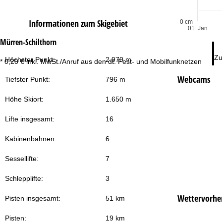
Informationen zum Skigebiet
0 cm
01. Jan
Mürren-Schilthorn
Zu
Höchster Punkt:
2.970 m
* 0,20 € inkl. MwSt./Anruf aus den dt. Fest- und Mobilfunknetzen
Webcams
Tiefster Punkt:
796 m
Höhe Skiort:
1.650 m
Lifte insgesamt:
16
Kabinenbahnen:
6
Sessellifte:
7
Schlepplifte:
3
Wettervorhe
Pisten insgesamt:
51 km
Pisten:
19 km