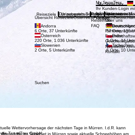
Bitte
My SnowTrex
My SnowTrex
Anmelden
Ihr Kunden-Login mit
Informationen rund 
Die neuesten Beiträge aus unserem Ma
Reiseinfos
Über uns
Reiseziele
Urlaubswelten
Infos
Unternehmen
Übersicht Reiseziele
Österreich
Frankreich
Deutschla
Reisen.
Reiseinfos
Über uns
FAQ
Stellenanzeige
Andorra
Deutschlan
Partnerprogra
6 Orte, 37 Unterkünfte
57 Orte, 136 U
Österreich
Polen
Freundschafts
220 Orte, 1.036 Unterkünfte
3 Orte, 14 Unt
Geschenkgutsc
Slowenien
Tschechien
Newsletter An
2 Orte, 5 Unterkünfte
6 Orte, 10 Unt
Kontakt
Suchen
ktuelle Wettervorhersage der nächsten Tage in Mürren. I.d.R. kann
, die TravelTrex GmbH,
ffnete Lifte im Skigebiet in Mürren sowie aktuelle Schneehöhen am