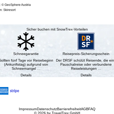
: © GeoSphere Austria
: Skiresort
Sicher buchen mit SnowTrex-Vorteilen
Schneegarantie
Reisepreis-Sicherungsschein
Sollten fünf Tage vor Reisebeginn
Der DRSF schützt Reisende, die ei
(Ankunftstag) aufgrund von
Pauschalreise oder verbundene
Schneemangel …
Reiseleistungen …
Details
Details
Impressum
Datenschutz
Barrierefreiheit
AGB
FAQ
© 2026 by TravelTrex GmbH