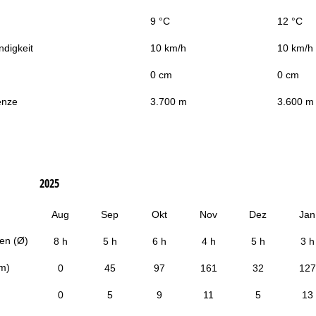
9 °C
12 °C
digkeit
10 km/h
10 km/h
0 cm
0 cm
enze
3.700 m
3.600 m
2025
Aug
Sep
Okt
Nov
Dez
Jan
en (Ø)
8 h
5 h
6 h
4 h
5 h
3 h
cm)
0
45
97
161
32
127
0
5
9
11
5
13