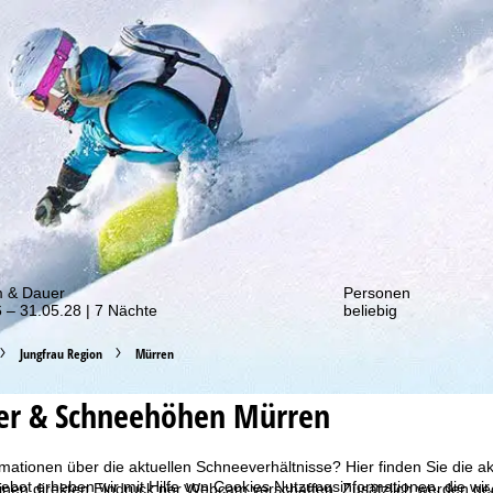
von unseren Rabatt-Aktionen!
m & Dauer
Personen
 – 31.05.28 | 7 Nächte
beliebig
Jungfrau Region
Mürren
er & Schneehöhen Mürren
mationen über die aktuellen Schneeverhältnisse? Hier finden Sie die a
bot erheben wir mit Hilfe von Cookies Nutzungsinformationen, die wir
inen direkten Eindruck per Webcam verschaffen. Zusätzlich werden geö