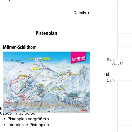
Details
Pistenplan
Mürren-Schilthorn
0 cm
01. Jan
Tal
1 cm
Beratung
Öf
01806 77 35 00 00 *
Mo
Fr
Pistenplan vergrößern
Sa
Interaktiver Pistenplan