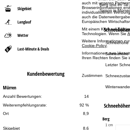
auch mit unseren Partnern
Berg und im Tal
Browserinformationen erste
Skigebiet
t
Saison in Mürre
individualisierten Werbun
auch die Datenweitergabe
Langlauf
Europäischen Wirtschafts
s
Schneehöhen 
Mit einem Klick auf
Zusti
Technologien. Wenn Sie
A
e
Wetter
Weitere Informationen zur
Schneehöhe T
Cookie-Policy
.
i
Last-Minute & Deals
Informationen zum Verant
Schneehöhe 
Ihren Rechten finden Sie 
t
Letzter Schne
e
Kundenbewertung
Zustimmen
Schneezusta
Winterwande
Mürren
Anzahl Bewertungen:
14
Schneehöhe
Weiterempfehlungsrate:
92 %
Ort
8,9
Berg
1 cm
Skigebiet
8,6