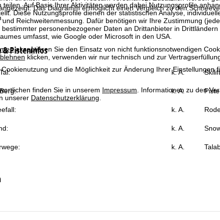
 teilen. Auf Basis Ihrer Aktivitäten werden dabei Nutzungsprofile anh
 angezeigt. Das Diagramm ermöglicht einen Vergleich zu den Schneever
llt. Diese Nutzungsprofile dienen der statistischen Analyse, individue
n.
g und Reichweitenmessung. Dafür benötigen wir Ihre Zustimmung (jederz
 bestimmter personenbezogener Daten an Drittanbieter in Drittländern
raumes umfasst, wie Google oder Microsoft in den USA.
& Pisteninfos
mmen
akzeptieren Sie den Einsatz von nicht funktionsnotwendigen Cook
blehnen
klicken, verwenden wir nur technisch und zur Vertragserfüllun
 Cookienutzung und die Möglichkeit zur Änderung Ihrer Einstellungen f
al:
k. A.
Skili
wortlichen finden Sie in unserem
Impressum
. Informationen zu den V
Berg:
k. A.
Piste
in unserer
Datenschutzerklärung
.
efall:
k. A.
Rode
nd:
k. A.
Snow
rwege:
k. A.
Talab
n