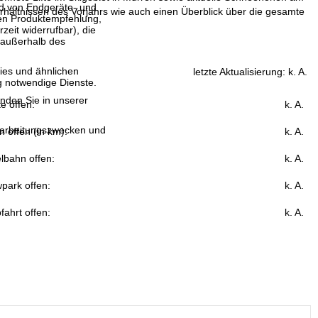
and von Endgeräte- und
hältnissen des Vorjahrs wie auch einen Überblick über die gesamte
llen Produktempfehlung,
eit widerrufbar), die
 außerhalb des
ies und ähnlichen
letzte Aktualisierung:
k. A.
g notwendige Dienste.
inden Sie in unserer
fte offen:
k. A.
erarbeitungszwecken und
n offen (in km):
k. A.
lbahn offen:
k. A.
park offen:
k. A.
fahrt offen:
k. A.