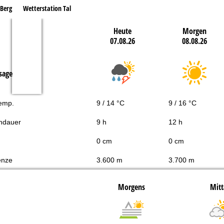
 Berg
Wetterstation Tal
Heute
Morgen
07.08.26
08.08.26
sage
Temp.
9 / 14 °C
9 / 16 °C
ndauer
9 h
12 h
0 cm
0 cm
enze
3.600 m
3.700 m
Morgens
Mitt