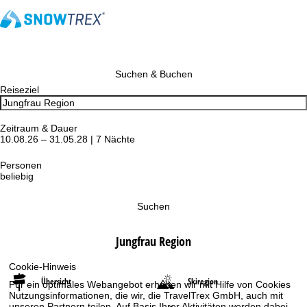
Suchen & Buchen
Reiseziel
Zeitraum & Dauer
10.08.26 – 31.05.28 | 7 Nächte
Personen
beliebig
Suchen
Jungfrau Region
Cookie-Hinweis
Übersicht
Skiregion
Für ein optimales Webangebot erheben wir mit Hilfe von Cookies
Nutzungsinformationen, die wir, die TravelTrex GmbH, auch mit
unseren Partnern teilen. Auf Basis Ihrer Aktivitäten werden dabei