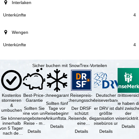
Interlaken
4
Wengen
4
Sicher buchen mit SnowTrex-Vorteilen
Kostenlos
Best-Price-
Schneegarantie
Reisepreis-
Deutscher
Reiserücktrittsvers
stornieren
Garantie
Sicherungsschein
Reiseverband
Sollten fünf
Sie haben d
&
Sollten Sie
Tage vor
Der DRSF
Der DRV ist die
Wahl zwisch
umbuchen
eine von uns
Reisebeginn
schützt
größte
der
Sie können
angebotene
(Ankunftstag)
Reisende, die
Organisation von
Reiserücktrit
innerhalb
Reise - mit
aufgrund von
eine
Reisebüros und
Versicheru
Details
Details
von 5 Tagen
gleicher
Schneemangel
Pauschalreise
Reiseveranstaltern
(inklusive 
Details
Details
Details
nach der
Verfügbarkeit
…
oder
in …
Buchung
und …
verbundene