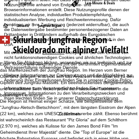
Langlauf
Last-Minute & Deals
Nutzungsprofile anhand von Endgeräte- und
Browserinformationen erstellt. Diese Nutzungsprofile dienen der
statistischen Analyse, individuellen Produktempfehlung,
individualisierten Werbung und Reichweitenmessung. Dafür
benötigen wir Ihre Zustimmung (jederzeit widerrufbar), die auch
S
Schweiz
Jungfrau Region
die Datenweitergabe bestimmter personenbezogener Daten an
Drittanbieter in Drittländern außerhalb des Europäischen
Skiurlaub Jungfrau Region -
t
Wirtschaftsraumes umfasst, wie Google oder Microsoft in den
USA.
Skieldorado mit alpiner Vielfalt!
a
Mit einem Klick auf
Zustimmen
akzeptieren Sie den Einsatz von
nicht funktionsnotwendigen Cookies und ähnlichen Technologien.
Wenn Sie
Ablehnen
klicken, verwenden wir nur technisch und zur
r
Eiger, Mönch und Jungfrau sind mit der berühmten Eigernordwand
Vertragserfüllung notwendige Dienste.
das Markenzeichen der Jungfrau Region. Im Herzen vom Berner
Weitere Informationen zur Cookienutzung und die Möglichkeit zur
t
Oberland gelegen, erstreckt sich das Areal von Interlaken bis zu den
Änderung Ihrer Einstellungen finden Sie in unserer
Cookie-Policy
.
Gipfeln des Jungfrau-Massivs. Ein beeindruckendes Bergpanorama
Informationen zum Verantwortlichen finden Sie in unserem
und kristallklare Seen locken jedes Jahr tausende Touristen in die
s
Impressum
. Informationen zu den Verarbeitungszwecken und
bekannten Ferienorte.
Ihren Rechten finden Sie in unserer
Datenschutzerklärung
.
Die Region ist Heimat einiger Schätze, wie beispielsweise dem
e
"Jungfrau-Aletsch-Bietschhorn", mit dem längsten Eisstrom der Alpen
(22 km), welches zum UNESCO Weltnaturerbe zählt. Ebenso berühmt
Zustimmen
i
ist wahrscheinlich das Restaurant "Piz Gloria" auf dem Schilthorn
(2.970 m), welches als Kulisse für den James Bond Film "Im
t
Geheimdienst Ihrer Majestät" diente. Die "Top of Europe" ist die
höchste Bahnstation Europas und befindet sich in einer Höhe von