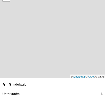
©
Maptoolkit
©
OSM
, © OSM
Ort
Grindelwald
Unterkünfte
6