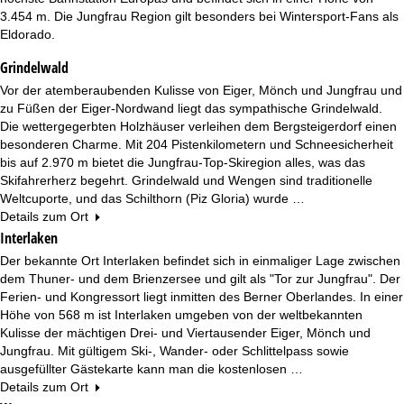
e
3.454 m. Die Jungfrau Region gilt besonders bei Wintersport-Fans als
Eldorado.
Grindelwald
Vor der atemberaubenden Kulisse von Eiger, Mönch und Jungfrau und
zu Füßen der Eiger-Nordwand liegt das sympathische Grindelwald.
Die wettergegerbten Holzhäuser verleihen dem Bergsteigerdorf einen
besonderen Charme. Mit 204 Pistenkilometern und Schneesicherheit
bis auf 2.970 m bietet die Jungfrau-Top-Skiregion alles, was das
Skifahrerherz begehrt. Grindelwald und Wengen sind traditionelle
Weltcuporte, und das Schilthorn (Piz Gloria) wurde …
Details zum Ort
Interlaken
Der bekannte Ort Interlaken befindet sich in einmaliger Lage zwischen
dem Thuner- und dem Brienzersee und gilt als "Tor zur Jungfrau". Der
Ferien- und Kongressort liegt inmitten des Berner Oberlandes. In einer
Höhe von 568 m ist Interlaken umgeben von der weltbekannten
Kulisse der mächtigen Drei- und Viertausender Eiger, Mönch und
Jungfrau. Mit gültigem Ski-, Wander- oder Schlittelpass sowie
ausgefüllter Gästekarte kann man die kostenlosen …
Details zum Ort