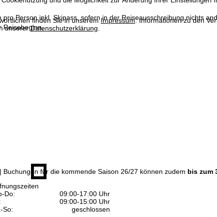
 Cookienutzung und die Möglichkeit zur Änderung Ihrer Einstellungen f
n pro Person inkl. Skipass, sofern in der Reiseausschreibung nichts ande
wortlichen finden Sie in unserem
Impressum
. Informationen zu den V
 Reisebeginn.
in unserer
Datenschutzerklärung
.
| Buchungen für die kommende Saison 26/27 können zudem
bis zum 
fnungszeiten
-Do:
09:00-17:00 Uhr
:
09:00-15:00 Uhr
-So:
geschlossen