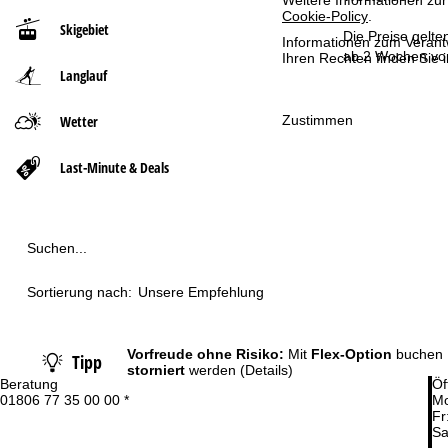
Weitere Informationen zur
Cookie-Policy
.
Skigebiet
t
Die Preise gelte
Informationen zum Verant
ab 2 Wochen vor
Ihren Rechten finden Sie 
Langlauf
s
e
Zustimmen
Wetter
i
Last-Minute & Deals
t
e
Suchen...
Sortierung nach:
Unsere Empfehlung
Vorfreude ohne Risiko:
Mit
Flex-Option
buchen 
Tipp
storniert
werden
(Details)
Beratung
Öf
01806 77 35 00 00 *
Mo
Fr
Sa