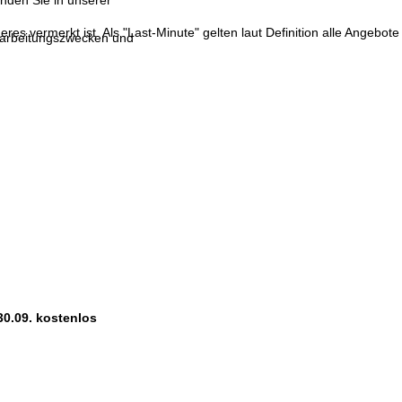
inden Sie in unserer
res vermerkt ist. Als "Last-Minute" gelten laut Definition alle Angebote
erarbeitungszwecken und
30.09. kostenlos