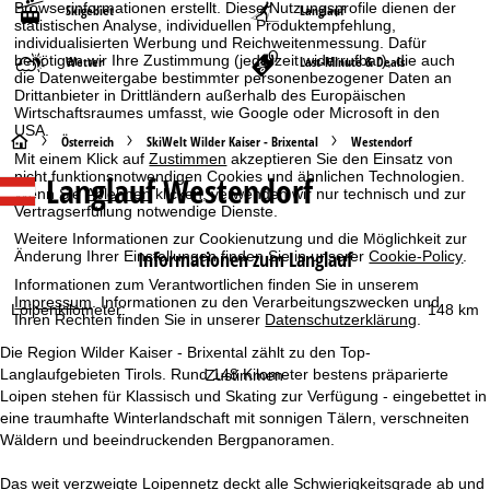
Browserinformationen erstellt. Diese Nutzungsprofile dienen der
Skigebiet
Langlauf
statistischen Analyse, individuellen Produktempfehlung,
individualisierten Werbung und Reichweitenmessung. Dafür
benötigen wir Ihre Zustimmung (jederzeit widerrufbar), die auch
Wetter
Last-Minute & Deals
die Datenweitergabe bestimmter personenbezogener Daten an
Drittanbieter in Drittländern außerhalb des Europäischen
Wirtschaftsraumes umfasst, wie Google oder Microsoft in den
USA.
S
Österreich
SkiWelt Wilder Kaiser - Brixental
Westendorf
Mit einem Klick auf
Zustimmen
akzeptieren Sie den Einsatz von
nicht funktionsnotwendigen Cookies und ähnlichen Technologien.
Langlauf Westendorf
t
Wenn Sie
Ablehnen
klicken, verwenden wir nur technisch und zur
Vertragserfüllung notwendige Dienste.
a
Weitere Informationen zur Cookienutzung und die Möglichkeit zur
Informationen zum Langlauf
Änderung Ihrer Einstellungen finden Sie in unserer
Cookie-Policy
.
r
Informationen zum Verantwortlichen finden Sie in unserem
Impressum
. Informationen zu den Verarbeitungszwecken und
Loipenkilometer:
148 km
Ihren Rechten finden Sie in unserer
Datenschutzerklärung
.
t
Die Region Wilder Kaiser - Brixental zählt zu den Top-
s
Langlaufgebieten Tirols. Rund 148 Kilometer bestens präparierte
Zustimmen
Loipen stehen für Klassisch und Skating zur Verfügung - eingebettet in
e
eine traumhafte Winterlandschaft mit sonnigen Tälern, verschneiten
Wäldern und beeindruckenden Bergpanoramen.
i
Das weit verzweigte Loipennetz deckt alle Schwierigkeitsgrade ab und