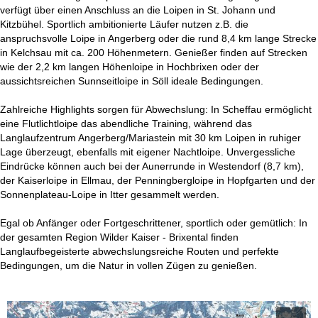
t
verfügt über einen Anschluss an die Loipen in St. Johann und
Kitzbühel. Sportlich ambitionierte Läufer nutzen z.B. die
e
anspruchsvolle Loipe in Angerberg oder die rund 8,4 km lange Strecke
in Kelchsau mit ca. 200 Höhenmetern. Genießer finden auf Strecken
wie der 2,2 km langen Höhenloipe in Hochbrixen oder der
aussichtsreichen Sunnseitloipe in Söll ideale Bedingungen.
Zahlreiche Highlights sorgen für Abwechslung: In Scheffau ermöglicht
eine Flutlichtloipe das abendliche Training, während das
Langlaufzentrum Angerberg/Mariastein mit 30 km Loipen in ruhiger
Lage überzeugt, ebenfalls mit eigener Nachtloipe. Unvergessliche
Eindrücke können auch bei der Aunerrunde in Westendorf (8,7 km),
der Kaiserloipe in Ellmau, der Penningbergloipe in Hopfgarten und der
Sonnenplateau-Loipe in Itter gesammelt werden.
Egal ob Anfänger oder Fortgeschrittener, sportlich oder gemütlich: In
der gesamten Region Wilder Kaiser - Brixental finden
Langlaufbegeisterte abwechslungsreiche Routen und perfekte
Bedingungen, um die Natur in vollen Zügen zu genießen.