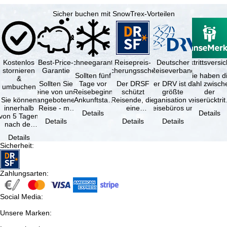
Sicher buchen mit SnowTrex-Vorteilen
Kostenlos
Best-Price-
Schneegarantie
Reisepreis-
Deutscher
Reiserücktrittsvers
stornieren
Garantie
Sicherungsschein
Reiseverband
Sollten fünf
Sie haben d
&
Sollten Sie
Tage vor
Der DRSF
Der DRV ist die
Wahl zwisch
umbuchen
eine von uns
Reisebeginn
schützt
größte
der
Sie können
angebotene
(Ankunftstag)
Reisende, die
Organisation von
Reiserücktrit
innerhalb
Reise - mit
aufgrund von
eine
Reisebüros und
Versicheru
Details
Details
von 5 Tagen
gleicher
Schneemangel
Pauschalreise
Reiseveranstaltern
(inklusive 
Details
Details
Details
nach der
Verfügbarkeit
…
oder
in …
Buchung
und …
verbundene
Details
kostenfrei
Reiseleistungen
Sicherheit
:
zurücktreten,
…
…
Zahlungsarten
:
Social Media
:
Unsere Marken
: