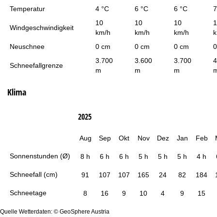
Temperatur
4 °C
6 °C
6 °C
7
10
10
10
1
Windgeschwindigkeit
km/h
km/h
km/h
k
Neuschnee
0 cm
0 cm
0 cm
0
3.700
3.600
3.700
4
Schneefallgrenze
m
m
m
Klima
2025
Aug
Sep
Okt
Nov
Dez
Jan
Feb
Sonnenstunden (Ø)
8 h
6 h
6 h
5 h
5 h
5 h
4 h
Schneefall (cm)
91
107
107
165
24
82
184
Schneetage
8
16
9
10
4
9
15
Quelle Wetterdaten: © GeoSphere Austria