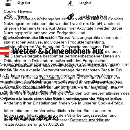
Skigebiet
Langlauf
Cookie-Hinweis
Wetter
Last-Minute & Deals
Für ein optimales Webangebot erheben wir mit Hilfe von Cookies
Nutzungsinformationen, die wir, die TravelTrex GmbH, auch mit
unseren Partnern teilen. Auf Basis Ihrer Aktivitäten werden dabei
Nutzungsprofile anhand von Endgeräte- und
S
Browserinformationen erstellt. Diese Nutzungsprofile dienen der
Österreich
Zillertal
Tux
statistischen Analyse, individuellen Produktempfehlung,
individualisierten Werbung und Reichweitenmessung. Dafür
Wetter & Schneehöhen Tux
t
benötigen wir Ihre Zustimmung (jederzeit widerrufbar), die auch
die Datenweitergabe bestimmter personenbezogener Daten an
Drittanbieter in Drittländern außerhalb des Europäischen
a
Sie suchen Informationen über die aktuellen Schneeverhältnisse? Hier
Wirtschaftsraumes umfasst, wie Google oder Microsoft in den
USA.
finden Sie die aktuelle Wettervorhersage der nächsten Tage in Tux.
r
I.d.R. kann man sich auch einen direkten Eindruck per Webcam
Mit einem Klick auf
Zustimmen
akzeptieren Sie den Einsatz von
verschaffen. Zusätzlich werden geöffnete Lifte im Skigebiet in Tux
nicht funktionsnotwendigen Cookies und ähnlichen Technologien.
t
Wenn Sie
Ablehnen
klicken, verwenden wir nur technisch und zur
sowie aktuelle Schneehöhen am Berg und im Tal angezeigt. Das
Vertragserfüllung notwendige Dienste.
Diagramm ermöglicht einen Vergleich zu den Schneeverhältnissen des
s
Weitere Informationen zur Cookienutzung und die Möglichkeit zur
Vorjahrs wie auch einen Überblick über die gesamte Saison in Tux.
Änderung Ihrer Einstellungen finden Sie in unserer
Cookie-Policy
.
e
Informationen zum Verantwortlichen finden Sie in unserem
Impressum
. Informationen zu den Verarbeitungszwecken und
Schneehöhen & Pisteninfos
Ihren Rechten finden Sie in unserer
Datenschutzerklärung
.
i
letzte Aktualisierung: 07.08.2026