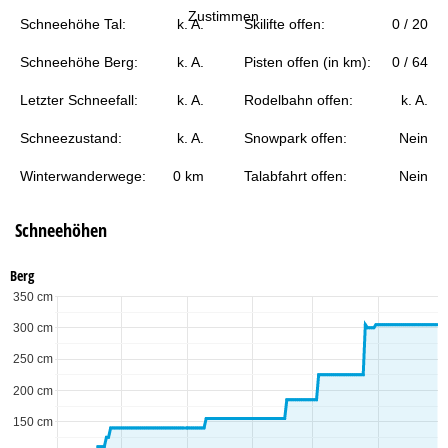
t
Zustimmen
Schneehöhe Tal:
k. A.
Skilifte offen:
0 / 20
e
Schneehöhe Berg:
k. A.
Pisten offen (in km):
0 / 64
Letzter Schneefall:
k. A.
Rodelbahn offen:
k. A.
Schneezustand:
k. A.
Snowpark offen:
Nein
Winterwanderwege:
0 km
Talabfahrt offen:
Nein
Schneehöhen
Berg
350 cm
300 cm
250 cm
200 cm
150 cm