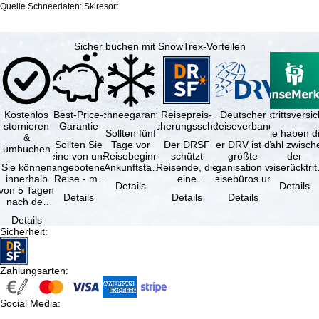
Quelle Schneedaten: Skiresort
Sicher buchen mit SnowTrex-Vorteilen
Kostenlos
Best-Price-
Schneegarantie
Reisepreis-
Deutscher
Reiserücktrittsvers
stornieren
Garantie
Sicherungsschein
Reiseverband
Sollten fünf
Sie haben d
&
Sollten Sie
Tage vor
Der DRSF
Der DRV ist die
Wahl zwisch
umbuchen
eine von uns
Reisebeginn
schützt
größte
der
Sie können
angebotene
(Ankunftstag)
Reisende, die
Organisation von
Reiserücktrit
innerhalb
Reise - mit
aufgrund von
eine
Reisebüros und
Versicheru
Details
Details
von 5 Tagen
gleicher
Schneemangel
Pauschalreise
Reiseveranstaltern
(inklusive 
Details
Details
Details
nach der
Verfügbarkeit
…
oder
in …
Buchung
und …
verbundene
Details
kostenfrei
Reiseleistungen
Sicherheit
:
zurücktreten,
…
…
Zahlungsarten
:
Social Media
: