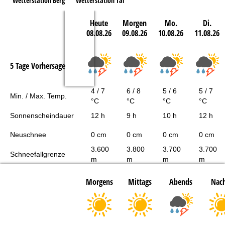
Wetterstation Berg
Wetterstation Tal
Heute
Morgen
Mo.
Di.
08.08.26
09.08.26
10.08.26
11.08.26
5 Tage Vorhersage
4 / 7
6 / 8
5 / 6
5 / 7
Min. / Max. Temp.
°C
°C
°C
°C
Sonnenscheindauer
12 h
9 h
10 h
12 h
Neuschnee
0 cm
0 cm
0 cm
0 cm
3.600
3.800
3.700
3.700
Schneefallgrenze
m
m
m
m
Morgens
Mittags
Abends
Nach