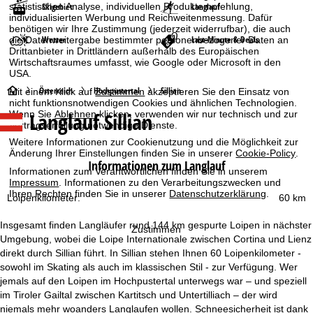
Skigebiet
Langlauf
statistischen Analyse, individuellen Produktempfehlung,
individualisierten Werbung und Reichweitenmessung. Dafür
benötigen wir Ihre Zustimmung (jederzeit widerrufbar), die auch
Wetter
Last-Minute & Deals
die Datenweitergabe bestimmter personenbezogener Daten an
Drittanbieter in Drittländern außerhalb des Europäischen
Wirtschaftsraumes umfasst, wie Google oder Microsoft in den
USA.
S
Österreich
Hochpustertal
Sillian
Mit einem Klick auf
Zustimmen
akzeptieren Sie den Einsatz von
nicht funktionsnotwendigen Cookies und ähnlichen Technologien.
Langlauf Sillian
Wenn Sie
Ablehnen
klicken, verwenden wir nur technisch und zur
t
Vertragserfüllung notwendige Dienste.
Weitere Informationen zur Cookienutzung und die Möglichkeit zur
a
Änderung Ihrer Einstellungen finden Sie in unserer
Cookie-Policy
.
Informationen zum Langlauf
Informationen zum Verantwortlichen finden Sie in unserem
r
Impressum
. Informationen zu den Verarbeitungszwecken und
Ihren Rechten finden Sie in unserer
Datenschutzerklärung
.
Loipenkilometer:
60 km
t
Insgesamt finden Langläufer rund 144 km gespurte Loipen in nächster
Zustimmen
s
Umgebung, wobei die Loipe Internationale zwischen Cortina und Lienz
direkt durch Sillian führt. In Sillian stehen Ihnen 60 Loipenkilometer -
e
sowohl im Skating als auch im klassischen Stil - zur Verfügung. Wer
jemals auf den Loipen im Hochpustertal unterwegs war – und speziell
i
im Tiroler Gailtal zwischen Kartitsch und Untertilliach – der wird
niemals mehr woanders Langlaufen wollen. Schneesicherheit ist dank