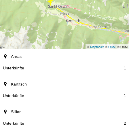
©
Maptoolkit
©
OSM
, © OSM
Ort
Anras
Unterkünfte
1
Kartitsch
1
Sillian
2