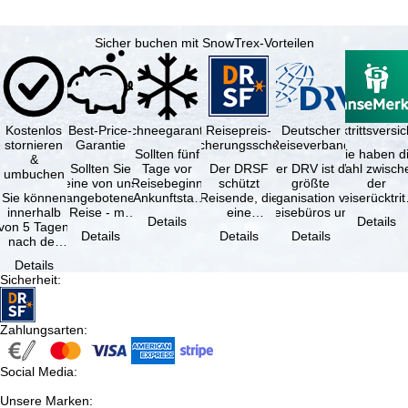
Sicher buchen mit SnowTrex-Vorteilen
Kostenlos
Best-Price-
Schneegarantie
Reisepreis-
Deutscher
Reiserücktrittsvers
stornieren
Garantie
Sicherungsschein
Reiseverband
Sollten fünf
Sie haben d
&
Sollten Sie
Tage vor
Der DRSF
Der DRV ist die
Wahl zwisch
umbuchen
eine von uns
Reisebeginn
schützt
größte
der
Sie können
angebotene
(Ankunftstag)
Reisende, die
Organisation von
Reiserücktrit
innerhalb
Reise - mit
aufgrund von
eine
Reisebüros und
Versicheru
Details
Details
von 5 Tagen
gleicher
Schneemangel
Pauschalreise
Reiseveranstaltern
(inklusive 
Details
Details
Details
nach der
Verfügbarkeit
…
oder
in …
Buchung
und …
verbundene
Details
kostenfrei
Reiseleistungen
Sicherheit
:
zurücktreten,
…
…
Zahlungsarten
:
Social Media
:
Unsere Marken
: