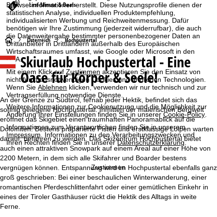
Last-Minute & Deals
Browserinformationen erstellt. Diese Nutzungsprofile dienen der
statistischen Analyse, individuellen Produktempfehlung,
individualisierten Werbung und Reichweitenmessung. Dafür
benötigen wir Ihre Zustimmung (jederzeit widerrufbar), die auch
die Datenweitergabe bestimmter personenbezogener Daten an
S
Österreich
Hochpustertal
Drittanbieter in Drittländern außerhalb des Europäischen
Wirtschaftsraumes umfasst, wie Google oder Microsoft in den
Skiurlaub Hochpustertal - Eine
USA.
t
Oase für Körper & Seele!
Mit einem Klick auf
Zustimmen
akzeptieren Sie den Einsatz von
a
nicht funktionsnotwendigen Cookies und ähnlichen Technologien.
Wenn Sie
Ablehnen
klicken, verwenden wir nur technisch und zur
Vertragserfüllung notwendige Dienste.
r
An der Grenze zu Südtirol, fernab jeder Hektik, befindet sich das
Weitere Informationen zur Cookienutzung und die Möglichkeit zur
sonnig gelegene Hochpustertal. Inmitten der malerischen Bergwelt
Änderung Ihrer Einstellungen finden Sie in unserer
Cookie-Policy
.
t
eröffnet das Skigebiet einen traumhaften Panoramablick auf die
Informationen zum Verantwortlichen finden Sie in unserem
Dolomiten. Bestens präparierte Pisten und erstklassige Loipen warten
Impressum
. Informationen zu den Verarbeitungszwecken und
darauf, befahren zu werden. Das Skizentrum Hochpustertal bietet
s
Ihren Rechten finden Sie in unserer
Datenschutzerklärung
.
auch einen attraktiven Snowpark auf einem Areal auf einer Höhe von
2200 Metern, in dem sich alle Skifahrer und Boarder bestens
e
Zustimmen
vergnügen können. Entspannung wird im Hochpustertal ebenfalls ganz
groß geschrieben: Bei einer beschaulichen Winterwanderung, einer
i
romantischen Pferdeschlittenfahrt oder einer gemütlichen Einkehr in
eines der Tiroler Gasthäuser rückt die Hektik des Alltags in weite
t
Ferne.