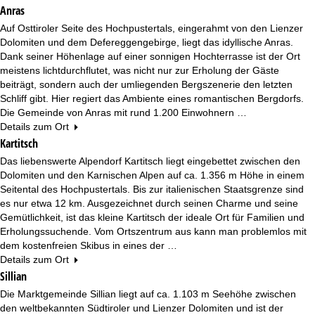
e
Anras
Auf Osttiroler Seite des Hochpustertals, eingerahmt von den Lienzer
Dolomiten und dem Defereggengebirge, liegt das idyllische Anras.
Dank seiner Höhenlage auf einer sonnigen Hochterrasse ist der Ort
meistens lichtdurchflutet, was nicht nur zur Erholung der Gäste
beiträgt, sondern auch der umliegenden Bergszenerie den letzten
Schliff gibt. Hier regiert das Ambiente eines romantischen Bergdorfs.
Die Gemeinde von Anras mit rund 1.200 Einwohnern …
Details zum Ort
Kartitsch
Das liebenswerte Alpendorf Kartitsch liegt eingebettet zwischen den
Dolomiten und den Karnischen Alpen auf ca. 1.356 m Höhe in einem
Seitental des Hochpustertals. Bis zur italienischen Staatsgrenze sind
es nur etwa 12 km. Ausgezeichnet durch seinen Charme und seine
Gemütlichkeit, ist das kleine Kartitsch der ideale Ort für Familien und
Erholungssuchende. Vom Ortszentrum aus kann man problemlos mit
dem kostenfreien Skibus in eines der …
Details zum Ort
Sillian
Die Marktgemeinde Sillian liegt auf ca. 1.103 m Seehöhe zwischen
den weltbekannten Südtiroler und Lienzer Dolomiten und ist der