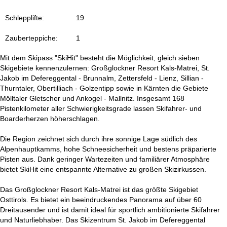
t
Schlepplifte:
19
e
Zauberteppiche:
1
Mit dem Skipass "SkiHit" besteht die Möglichkeit, gleich sieben
Skigebiete kennenzulernen: Großglockner Resort Kals-Matrei, St.
Jakob im Defereggental - Brunnalm, Zettersfeld - Lienz, Sillian -
Thurntaler, Obertilliach - Golzentipp sowie in Kärnten die Gebiete
Mölltaler Gletscher und Ankogel - Mallnitz. Insgesamt 168
Pistenkilometer aller Schwierigkeitsgrade lassen Skifahrer- und
Boarderherzen höherschlagen.
Die Region zeichnet sich durch ihre sonnige Lage südlich des
Alpenhauptkamms, hohe Schneesicherheit und bestens präparierte
Pisten aus. Dank geringer Wartezeiten und familiärer Atmosphäre
bietet SkiHit eine entspannte Alternative zu großen Skizirkussen.
Das Großglockner Resort Kals-Matrei ist das größte Skigebiet
Osttirols. Es bietet ein beeindruckendes Panorama auf über 60
Dreitausender und ist damit ideal für sportlich ambitionierte Skifahrer
und Naturliebhaber. Das Skizentrum St. Jakob im Defereggental