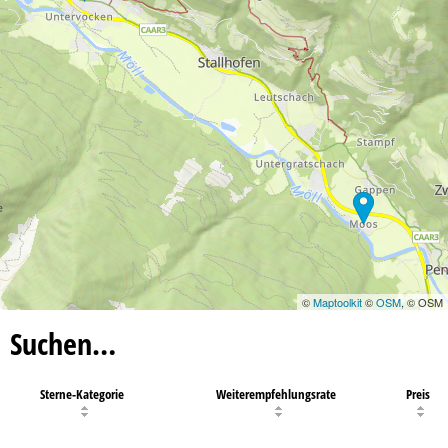
©
Maptoolkit
©
OSM
, © OSM
Suchen…
Sterne-Kategorie
Weiterempfehlungsrate
Preis