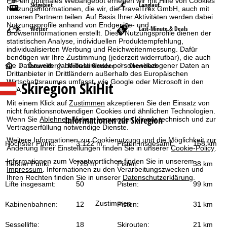
Für ein optimales Webangebot erheben wir mit Hilfe von Cookies
Skigebiet
Langlauf
Nutzungsinformationen, die wir, die TravelTrex GmbH, auch mit
unseren Partnern teilen. Auf Basis Ihrer Aktivitäten werden dabei
Nutzungsprofile anhand von Endgeräte- und
Wetter
Last-Minute & Deals
Browserinformationen erstellt. Diese Nutzungsprofile dienen der
statistischen Analyse, individuellen Produktempfehlung,
individualisierten Werbung und Reichweitenmessung. Dafür
benötigen wir Ihre Zustimmung (jederzeit widerrufbar), die auch
S
Österreich
Mölltaler Gletscher
Obervellach
die Datenweitergabe bestimmter personenbezogener Daten an
Drittanbieter in Drittländern außerhalb des Europäischen
Wirtschaftsraumes umfasst, wie Google oder Microsoft in den
Skiregion SkiHit
t
USA.
Mit einem Klick auf
Zustimmen
akzeptieren Sie den Einsatz von
a
nicht funktionsnotwendigen Cookies und ähnlichen Technologien.
Informationen zur Skiregion
Wenn Sie
Ablehnen
klicken, verwenden wir nur technisch und zur
r
Vertragserfüllung notwendige Dienste.
Weitere Informationen zur Cookienutzung und die Möglichkeit zur
Höchster Punkt:
3.122 m
Pisten insgesamt:
168 km
Änderung Ihrer Einstellungen finden Sie in unserer
Cookie-Policy
.
t
Informationen zum Verantwortlichen finden Sie in unserem
Tiefster Punkt:
728 m
Pisten:
38 km
s
Impressum
. Informationen zu den Verarbeitungszwecken und
Ihren Rechten finden Sie in unserer
Datenschutzerklärung
.
Lifte insgesamt:
50
Pisten:
99 km
e
Zustimmen
Kabinenbahnen:
12
Pisten:
31 km
i
Sessellifte:
18
Skirouten:
21 km