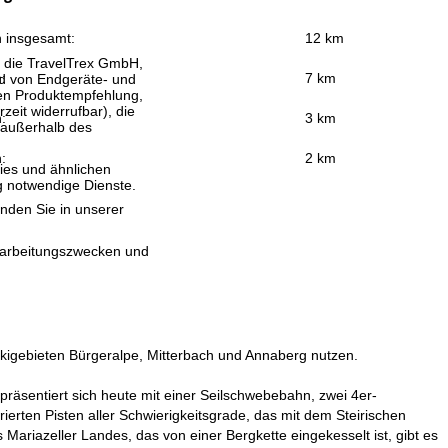
n insgesamt:
12 km
, die TravelTrex GmbH,
:
7 km
and von Endgeräte- und
llen Produktempfehlung,
eit widerrufbar), die
:
3 km
 außerhalb des
:
2 km
ies und ähnlichen
g notwendige Dienste.
inden Sie in unserer
erarbeitungszwecken und
Skigebieten Bürgeralpe, Mitterbach und Annaberg nutzen.
 präsentiert sich heute mit einer Seilschwebebahn, zwei 4er-
ierten Pisten aller Schwierigkeitsgrade, das mit dem Steirischen
ariazeller Landes, das von einer Bergkette eingekesselt ist, gibt es