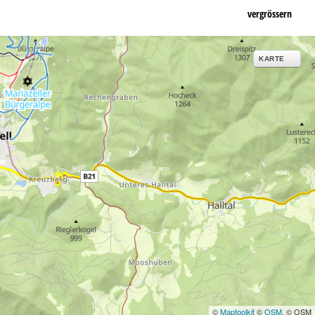
vergrössern
KARTE
©
Maptoolkit
©
OSM
, © OSM