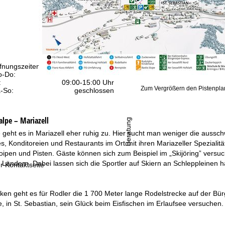
fnungszeiten
-Do:
09:00-17:00 Uhr
:
09:00-15:00 Uhr
Zum Vergrößern den Pistenplan
-So:
geschlossen
alpe – Mariazell
Beratung
e geht es in Mariazell eher ruhig zu. Hier sucht man weniger die aussc
s, Konditoreien und Restaurants im Ort mit ihren Mariazeller Spezial
 Loipen und Pisten. Gäste können sich zum Beispiel im „Skijöring” ver
Ländern. Dabei lassen sich die Sportler auf Skiern an Schleppleinen 
r Kontaktseite
en geht es für Rodler die 1 700 Meter lange Rodelstrecke auf der Bürg
, in St. Sebastian, sein Glück beim Eisfischen im Erlaufsee versuchen.