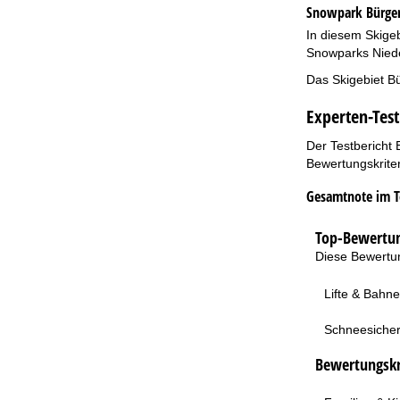
Snowpark Bürger
In diesem Skigeb
Snowparks Nieder
Das Skigebiet Bü
Experten-Test
Der Testbericht 
Bewertungskriter
Gesamtnote im T
Top-Bewertun
Diese Bewertun
Lifte & Bahn
Schneesicher
Bewertungskri