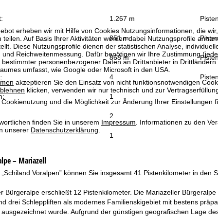
:
1.267 m
Piste
bot erheben wir mit Hilfe von Cookies Nutzungsinformationen, die wir
851 m
Pisten
 teilen. Auf Basis Ihrer Aktivitäten werden dabei Nutzungsprofile anh
llt. Diese Nutzungsprofile dienen der statistischen Analyse, individue
g und Reichweitenmessung. Dafür benötigen wir Ihre Zustimmung (jederz
868 m
Pisten
 bestimmter personenbezogener Daten an Drittanbieter in Drittländern
raumes umfasst, wie Google oder Microsoft in den USA.
:
4
Pisten
mmen
akzeptieren Sie den Einsatz von nicht funktionsnotwendigen Cook
blehnen
klicken, verwenden wir nur technisch und zur Vertragserfüllun
n:
1
 Cookienutzung und die Möglichkeit zur Änderung Ihrer Einstellungen f
2
wortlichen finden Sie in unserem
Impressum
. Informationen zu den V
in unserer
Datenschutzerklärung
.
1
lpe – Mariazell
 „Schiland Voralpen” können Sie insgesamt 41 Pistenkilometer in den 
r Bürgeralpe erschließt 12 Pistenkilometer. Die Mariazeller Bürgeralpe
 drei Schleppliften als modernes Familienskigebiet mit bestens präpar
 ausgezeichnet wurde. Aufgrund der günstigen geografischen Lage des M