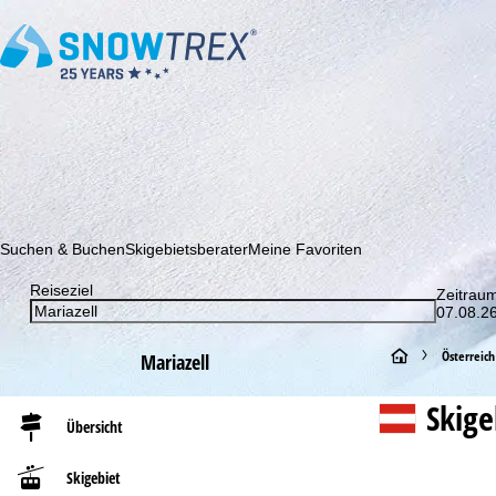
Abonnieren Sie unseren Newsletter und erfahren Sie als Erster 
Suchen & Buchen
Skigebietsberater
Meine Favoriten
Reiseziel
Zeitrau
07.08.26
S
Österreich
Mariazell
t
Skig
Übersicht
a
Skigebiet
r