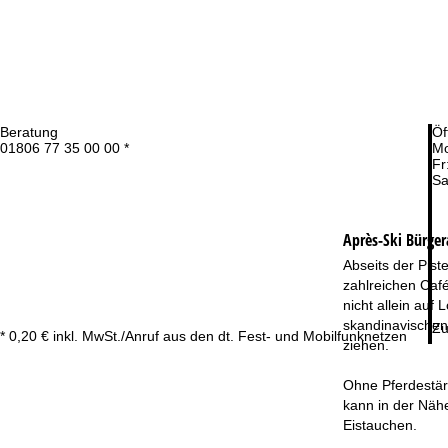
Beratung
Öf
01806 77 35 00 00 *
Mo
Fr
Sa
Après-Ski Bürger
Abseits der Pist
zahlreichen Café
nicht allein auf
skandinavischen 
Zu
* 0,20 € inkl. MwSt./Anruf aus den dt. Fest- und Mobilfunknetzen
ziehen.
Ohne Pferdestärk
kann in der Nähe
Eistauchen.