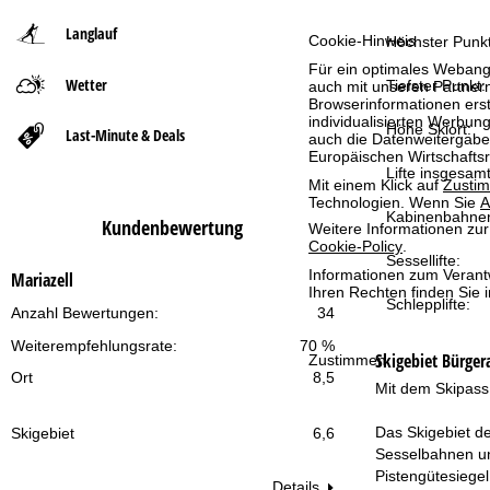
Langlauf
t
Cookie-Hinweis
Höchster Punkt
Für ein optimales Webange
Wetter
s
Tiefster Punkt:
auch mit unseren Partnern
Browserinformationen erste
individualisierten Werbun
e
Höhe Skiort:
Last-Minute & Deals
auch die Datenweitergabe
Europäischen Wirtschafts
Lifte insgesamt
i
Mit einem Klick auf
Zusti
Technologien. Wenn Sie
A
Kabinenbahne
t
Kundenbewertung
Weitere Informationen zur
Cookie-Policy
.
Sessellifte:
e
Informationen zum Verant
Mariazell
Ihren Rechten finden Sie 
Schlepplifte:
Anzahl Bewertungen:
34
Weiterempfehlungsrate:
70 %
Skigebiet
Bürgera
Zustimmen
Ort
8,5
Mit dem Skipass
Das Skigebiet de
Skigebiet
6,6
Sesselbahnen und
Pistengütesiegel
Details