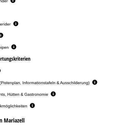
inder
erider
oipen
rtungskriterien
(Pistenplan, Informationstafeln & Ausschilderung)
nts, Hütten & Gastronomie
rkmöglichkeiten
n Mariazell