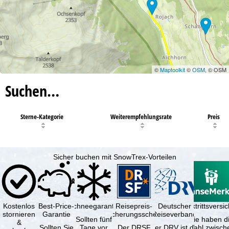
©
Maptoolkit
©
OSM
, © OSM
Suchen…
Sterne-Kategorie
Weiterempfehlungsrate
Preis
Sicher buchen mit SnowTrex-Vorteilen
Kostenlos
Best-Price-
Schneegarantie
Reisepreis-
Deutscher
Reiserücktrittsvers
stornieren
Garantie
Sicherungsschein
Reiseverband
Sollten fünf
Sie haben d
&
Sollten Sie
Tage vor
Der DRSF
Der DRV ist die
Wahl zwisch