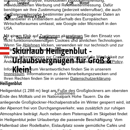
statistischen Analyse, individuellen Produktempfehlung,
Langlauf
Wetter
individualisierten Werbung und Reichweitenmessung. Dafür
benötigen wir Ihre Zustimmung (jederzeit widerrufbar), die auch
die Datenweitergabe bestimmter personenbezogener Daten an
Last-Minute & Deals
Drittanbieter in Drittländern außerhalb des Europäischen
Wirtschaftsraumes umfasst, wie Google oder Microsoft in den
USA.
Mit einem Klick auf
Zustimmen
akzeptieren Sie den Einsatz von
S
Österreich
Großglockner
Heiligenblut
nicht funktionsnotwendigen Cookies und ähnlichen Technologien.
Wenn Sie
Ablehnen
klicken, verwenden wir nur technisch und zur
Skiurlaub
Heiligenblut -
t
Vertragserfüllung notwendige Dienste.
Urlaubsvergnügen für Groß &
Weitere Informationen zur Cookienutzung und die Möglichkeit zur
a
Änderung Ihrer Einstellungen finden Sie in unserer
Cookie-Policy
.
Klein!
Informationen zum Verantwortlichen finden Sie in unserem
r
Impressum
. Informationen zu den Verarbeitungszwecken und
Ihren Rechten finden Sie in unserer
Datenschutzerklärung
.
Heiligenblut
t
Heiligenblut (1.288 m) liegt am Fuße des Großglockners am obersten
Zustimmen
Ende des Mölltals und im Nationalpark Hohe Tauern. Da die
s
anliegende Großglockner-Hochalpenstraße im Winter gesperrt wird, ist
der Alpenort frei von Durchgangsverkehr, was zusätzlich zur ruhigen
e
Atmosphäre beiträgt. Auch neben dem Pistenspaß im Skigebiet findet
in Heiligenblut jeder Urlaubertyp die passende Beschäftigung: Vom
i
Hallenbad über Rodelbahn, Eislaufplatz sowie gemütliche Cafés und