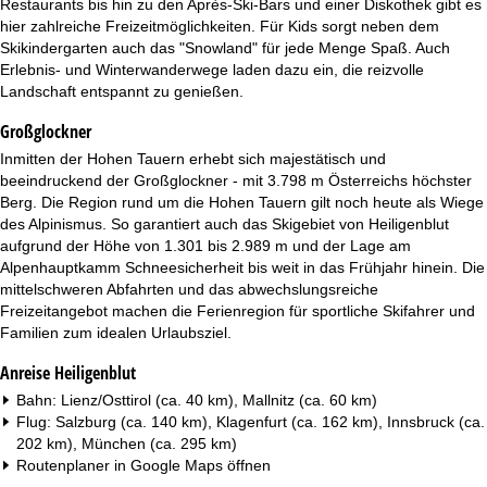
Restaurants bis hin zu den Après-Ski-Bars und einer Diskothek gibt es
t
hier zahlreiche Freizeitmöglichkeiten. Für Kids sorgt neben dem
Skikindergarten auch das "Snowland" für jede Menge Spaß. Auch
e
Erlebnis- und Winterwanderwege laden dazu ein, die reizvolle
Landschaft entspannt zu genießen.
Großglockner
Inmitten der Hohen Tauern erhebt sich majestätisch und
beeindruckend der Großglockner - mit 3.798 m Österreichs höchster
Berg. Die Region rund um die Hohen Tauern gilt noch heute als Wiege
des Alpinismus. So garantiert auch das Skigebiet von Heiligenblut
aufgrund der Höhe von 1.301 bis 2.989 m und der Lage am
Alpenhauptkamm Schneesicherheit bis weit in das Frühjahr hinein. Die
mittelschweren Abfahrten und das abwechslungsreiche
Freizeitangebot machen die Ferienregion für sportliche Skifahrer und
Familien zum idealen Urlaubsziel.
Anreise Heiligenblut
Bahn: Lienz/Osttirol (ca. 40 km), Mallnitz (ca. 60 km)
Flug: Salzburg (ca. 140 km), Klagenfurt (ca. 162 km), Innsbruck (ca.
202 km), München (ca. 295 km)
Routenplaner in
Google Maps
öffnen