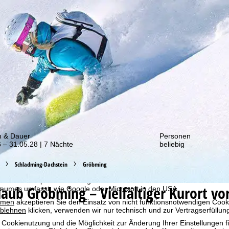
von unseren Rabatt-Aktionen!
m & Dauer
Personen
 – 31.05.28 | 7 Nächte
beliebig
bot erheben wir mit Hilfe von Cookies Nutzungsinformationen, die wir
 teilen. Auf Basis Ihrer Aktivitäten werden dabei Nutzungsprofile anh
Schladming-Dachstein
Gröbming
llt. Diese Nutzungsprofile dienen der statistischen Analyse, individue
g und Reichweitenmessung. Dafür benötigen wir Ihre Zustimmung (jederz
 bestimmter personenbezogener Daten an Drittanbieter in Drittländern
rlaub
Gröbming – Vielfältiger Kurort v
raumes umfasst, wie Google oder Microsoft in den USA.
mmen
akzeptieren Sie den Einsatz von nicht funktionsnotwendigen Cook
blehnen
klicken, verwenden wir nur technisch und zur Vertragserfüllun
 Cookienutzung und die Möglichkeit zur Änderung Ihrer Einstellungen f