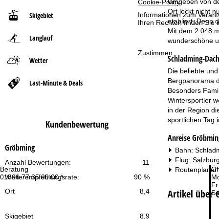
Umgeben von den
Cookie-Policy
.
Ort lockt nicht 
Informationen zum Verant
Skigebiet
t
etabliert. Denn 
Ihren Rechten finden Sie 
Mit dem 2.048 m
Langlauf
s
wunderschöne und
Zustimmen
Schladming-Dach
e
Wetter
Die beliebte und
i
Bergpanorama de
Last-Minute & Deals
Besonders Famili
t
Wintersportler w
in der Region d
e
sportlichen Tag 
Kundenbewertung
Anreise Gröbmin
Gröbming
Bahn: Schladm
Flug: Salzbur
Anzahl Bewertungen:
11
Beratung
Öf
Routenplaner
01806 77 35 00 00 *
Mo
Weiterempfehlungsrate:
90 %
Fr
Artikel über
Ort
8,4
Sa
Skigebiet
8,9