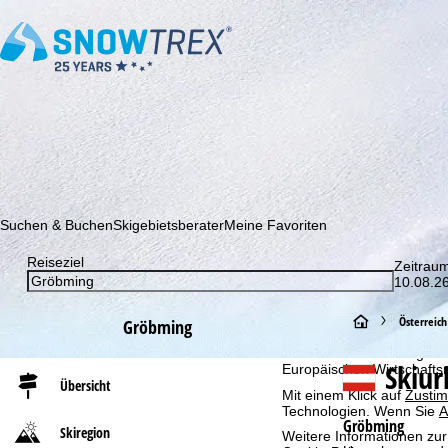
Abonnieren Sie unseren Newsletter und erfahren Sie als Erster 
Suchen & Buchen
Skigebietsberater
Meine Favoriten
Reiseziel
Cookie-Hinweis
Zeitrau
10.08.26
Für ein optimales Webange
auch mit unseren Partnern
S
Österreich
Browserinformationen erste
Gröbming
individualisierten Werbun
auch die Datenweitergabe
t
Skiu
Europäischen Wirtschafts
Übersicht
Mit einem Klick auf
Zusti
a
Technologien. Wenn Sie
A
Gröbming
Skiregion
Weitere Informationen zur
r