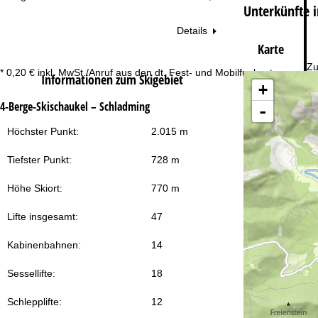
Unterkünfte 
Details
Karte
Zu
* 0,20 € inkl. MwSt./Anruf aus den dt. Fest- und Mobilfunknetzen
Informationen zum Skigebiet
+
4-Berge-Skischaukel – Schladming
-
Höchster Punkt:
2.015 m
Tiefster Punkt:
728 m
Höhe Skiort:
770 m
Lifte insgesamt:
47
Kabinenbahnen:
14
Sessellifte:
18
Schlepplifte:
12