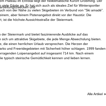
Plateau im Ennstal liegt der heilklimatische Kurort Gröbming. Der
iele Gäste an. Er hat sich auch als ideales Ziel für Wintersportler
erarbeitungszwecken und
 auch von der Nähe zu vielen Skigebieten im Verbund von "Ski amadé".
inem, aber feinem Pistenangebot direkt vor der Haustür. Die
, ist die höchste Aussichtsstraße der Steiermark.
der Steiermark und bietet faszinierende Ausblicke auf das
sich um attraktive Skigebiete, die jede Menge Abwechslung bieten.
e, die einen herrlichen Urlaub versprechen. Die Herzen der
parks und Freeridegebieten mit Sicherheit höher schlagen. 1999 fanden
ervorragenden Loipenangebot auf insgesamt 714 km. Nach einem
ie typisch steirische Gemütlichkeit kennen und lieben lernen.
Alle Artikel