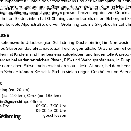
 imposanten Gipfeln des Stoderzinkens und der Kammspitze, auf einem 
nur mit seinem angenehmen Klima und den zahlreichen Kurmöglichkeiten v
wortlichen finden Sie in unserem
Impressum
. Informationen zu den V
diese profitieren sowohl von einem großen Freizeitangebot vor Ort als
in unserer
Datenschutzerklärung
.
 hohen Stoderzinken hat Gröbming zudem bereits einen Skiberg mit kle
 beliebte Alpenstraße, die von Gröbming aus ins Skigebiet hinaufführt
stein
 sehenswerte Urlaubsregion Schladming-Dachstein liegt im Nordwesten 
s Skiverbundes Ski amadé. Zahlreiche, gemütliche Ortschaften reihen 
en mit Kindern sind hier bestens aufgehoben und finden tolle Angebot
erden bei variantenreichen Pisten, FIS- und Weltcupabfahrten, in Fun
ie nordischen Skiweltmeisterschaften statt – kein Wunder, bei dem h
im Schnee können Sie schließlich in vielen urigen Gasthöfen und Bars d
g
ing (ca. 20 km)
g (ca. 110 km), Graz (ca. 165 km)
fnungszeiten
 in
Google Maps
öffnen
-Do:
09:00-17:00 Uhr
:
09:00-15:00 Uhr
 Gröbming
-So:
geschlossen