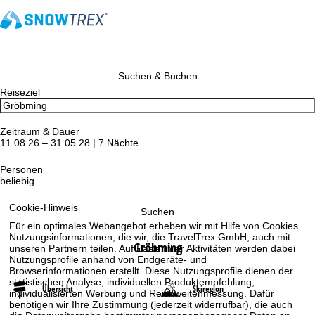
Suchen & Buchen
Reiseziel
Zeitraum & Dauer
11.08.26 – 31.05.28 | 7 Nächte
Personen
beliebig
Cookie-Hinweis
Suchen
Für ein optimales Webangebot erheben wir mit Hilfe von Cookies
Nutzungsinformationen, die wir, die TravelTrex GmbH, auch mit
Gröbming
unseren Partnern teilen. Auf Basis Ihrer Aktivitäten werden dabei
Nutzungsprofile anhand von Endgeräte- und
Browserinformationen erstellt. Diese Nutzungsprofile dienen der
statistischen Analyse, individuellen Produktempfehlung,
Übersicht
Skiregion
individualisierten Werbung und Reichweitenmessung. Dafür
benötigen wir Ihre Zustimmung (jederzeit widerrufbar), die auch