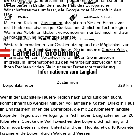
die Datenweitergabe bestimmter personenbezogener Daten an
Skigebiet
Langlauf
Drittanbieter in Drittländern außerhalb des Europäischen
Wirtschaftsraumes umfasst, wie Google oder Microsoft in den
USA.
Wetter
Last-Minute & Deals
Mit einem Klick auf
Zustimmen
akzeptieren Sie den Einsatz von
nicht funktionsnotwendigen Cookies und ähnlichen Technologien.
Wenn Sie
Ablehnen
klicken, verwenden wir nur technisch und zur
Vertragserfüllung notwendige Dienste.
S
Österreich
Schladming-Dachstein
Gröbming
Weitere Informationen zur Cookienutzung und die Möglichkeit zur
Langlauf Gröbming
Änderung Ihrer Einstellungen finden Sie in unserer
Cookie-Policy
.
t
Informationen zum Verantwortlichen finden Sie in unserem
Impressum
. Informationen zu den Verarbeitungszwecken und
a
Ihren Rechten finden Sie in unserer
Datenschutzerklärung
.
Informationen zum Langlauf
r
Zustimmen
Loipenkilometer:
328 km
t
Wer in der Dachstein-Tauern-Region nach Langlaufloipen sucht,
s
kommt innerhalb weniger Minuten voll auf seine Kosten. Direkt in Haus
im Ennstal steht Ihnen die Dörferloipe, die mit 22 Kilometern längste
e
Loipe der Region, zur Verfügung. In Pichl haben Langläufer auf ca. 20
Kilometern Strecke die Wahl zwischen drei Loipen. Schladming und
i
Rohrmoos bieten mit dem Untertal und dem Hochtal etwa 40 Kilometer
faszinierende Loipen durch Wälder und Wiesen.