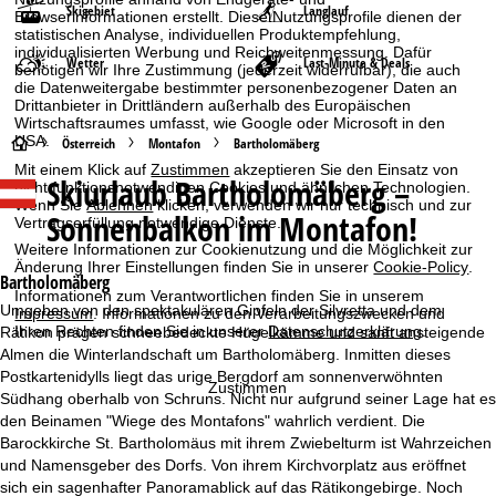
Skigebiet
Langlauf
Browserinformationen erstellt. Diese Nutzungsprofile dienen der
statistischen Analyse, individuellen Produktempfehlung,
individualisierten Werbung und Reichweitenmessung. Dafür
Wetter
Last-Minute & Deals
benötigen wir Ihre Zustimmung (jederzeit widerrufbar), die auch
die Datenweitergabe bestimmter personenbezogener Daten an
Drittanbieter in Drittländern außerhalb des Europäischen
Wirtschaftsraumes umfasst, wie Google oder Microsoft in den
USA.
S
Österreich
Montafon
Bartholomäberg
Mit einem Klick auf
Zustimmen
akzeptieren Sie den Einsatz von
Skiurlaub
Bartholomäberg –
t
nicht funktionsnotwendigen Cookies und ähnlichen Technologien.
Wenn Sie
Ablehnen
klicken, verwenden wir nur technisch und zur
Sonnenbalkon im Montafon!
Vertragserfüllung notwendige Dienste.
a
Weitere Informationen zur Cookienutzung und die Möglichkeit zur
Änderung Ihrer Einstellungen finden Sie in unserer
Cookie-Policy
.
r
Bartholomäberg
Informationen zum Verantwortlichen finden Sie in unserem
Umgeben von den spektakulären Gipfeln der Silvretta und dem
Impressum
. Informationen zu den Verarbeitungszwecken und
t
Ihren Rechten finden Sie in unserer
Datenschutzerklärung
.
Rätikon prägen schneebedeckte Hügelkämme und sanft ansteigende
Almen die Winterlandschaft um Bartholomäberg. Inmitten dieses
s
Postkartenidylls liegt das urige Bergdorf am sonnenverwöhnten
Zustimmen
Südhang oberhalb von Schruns. Nicht nur aufgrund seiner Lage hat es
e
den Beinamen "Wiege des Montafons" wahrlich verdient. Die
Barockkirche St. Bartholomäus mit ihrem Zwiebelturm ist Wahrzeichen
i
und Namensgeber des Dorfs. Von ihrem Kirchvorplatz aus eröffnet
sich ein sagenhafter Panoramablick auf das Rätikongebirge. Noch