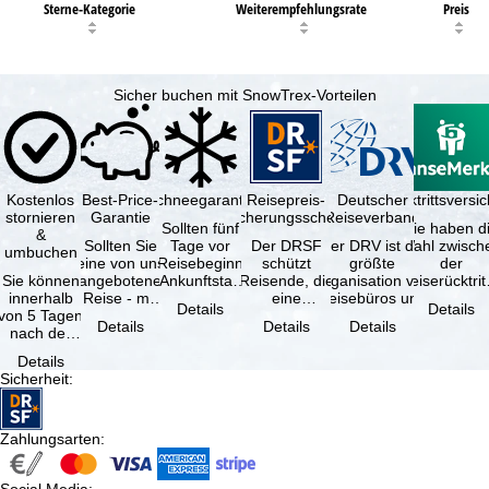
Sterne-Kategorie
Weiterempfehlungsrate
Preis
Sicher buchen mit SnowTrex-Vorteilen
Kostenlos
Best-Price-
Schneegarantie
Reisepreis-
Deutscher
Reiserücktrittsvers
stornieren
Garantie
Sicherungsschein
Reiseverband
Sollten fünf
Sie haben d
&
Sollten Sie
Tage vor
Der DRSF
Der DRV ist die
Wahl zwisch
umbuchen
eine von uns
Reisebeginn
schützt
größte
der
Sie können
angebotene
(Ankunftstag)
Reisende, die
Organisation von
Reiserücktrit
innerhalb
Reise - mit
aufgrund von
eine
Reisebüros und
Versicheru
Details
Details
von 5 Tagen
gleicher
Schneemangel
Pauschalreise
Reiseveranstaltern
(inklusive 
Details
Details
Details
nach der
Verfügbarkeit
…
oder
in …
Buchung
und …
verbundene
Details
kostenfrei
Reiseleistungen
Sicherheit
:
zurücktreten,
…
…
Zahlungsarten
: