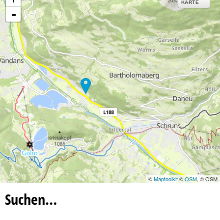
KARTE
-
©
Maptoolkit
©
OSM
, © OSM
Suchen…