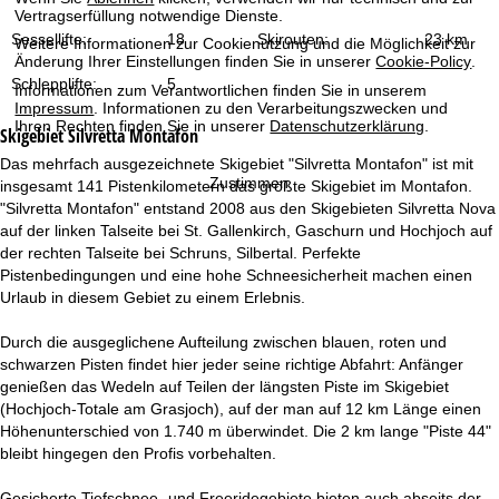
t
Vertragserfüllung notwendige Dienste.
Sessellifte:
18
Skirouten:
23 km
Weitere Informationen zur Cookienutzung und die Möglichkeit zur
e
Änderung Ihrer Einstellungen finden Sie in unserer
Cookie-Policy
.
Schlepplifte:
5
Informationen zum Verantwortlichen finden Sie in unserem
Impressum
. Informationen zu den Verarbeitungszwecken und
Ihren Rechten finden Sie in unserer
Datenschutzerklärung
.
Skigebiet
Silvretta Montafon
Das mehrfach ausgezeichnete Skigebiet "Silvretta Montafon" ist mit
Zustimmen
insgesamt 141 Pistenkilometern das größte Skigebiet im Montafon.
"Silvretta Montafon" entstand 2008 aus den Skigebieten Silvretta Nova
auf der linken Talseite bei St. Gallenkirch, Gaschurn und Hochjoch auf
der rechten Talseite bei Schruns, Silbertal. Perfekte
Pistenbedingungen und eine hohe Schneesicherheit machen einen
Urlaub in diesem Gebiet zu einem Erlebnis.
Durch die ausgeglichene Aufteilung zwischen blauen, roten und
schwarzen Pisten findet hier jeder seine richtige Abfahrt: Anfänger
genießen das Wedeln auf Teilen der längsten Piste im Skigebiet
(Hochjoch-Totale am Grasjoch), auf der man auf 12 km Länge einen
Höhenunterschied von 1.740 m überwindet. Die 2 km lange "Piste 44"
bleibt hingegen den Profis vorbehalten.
Gesicherte Tiefschnee- und Freeridegebiete bieten auch abseits der