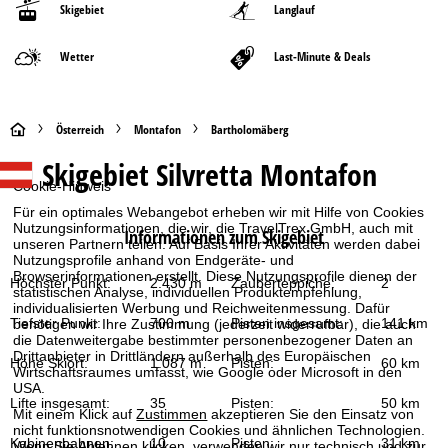
Skigebiet
Langlauf
Wetter
Last-Minute & Deals
S
Österreich
Montafon
Bartholomäberg
Skigebiet
Silvretta Montafon
t
Cookie-Hinweis
a
Für ein optimales Webangebot erheben wir mit Hilfe von Cookies
Nutzungsinformationen, die wir, die TravelTrex GmbH, auch mit
Informationen zum Skigebiet
unseren Partnern teilen. Auf Basis Ihrer Aktivitäten werden dabei
r
Nutzungsprofile anhand von Endgeräte- und
Browserinformationen erstellt. Diese Nutzungsprofile dienen der
Höchster Punkt:
2.430 m
Zauberteppiche:
2
t
statistischen Analyse, individuellen Produktempfehlung,
individualisierten Werbung und Reichweitenmessung. Dafür
Tiefster Punkt:
700 m
Pisten insgesamt:
141 km
benötigen wir Ihre Zustimmung (jederzeit widerrufbar), die auch
s
die Datenweitergabe bestimmter personenbezogener Daten an
Drittanbieter in Drittländern außerhalb des Europäischen
Höhe Skiort:
1.087 m
Pisten:
60 km
Wirtschaftsraumes umfasst, wie Google oder Microsoft in den
e
USA.
Lifte insgesamt:
35
Pisten:
50 km
Mit einem Klick auf
Zustimmen
akzeptieren Sie den Einsatz von
i
nicht funktionsnotwendigen Cookies und ähnlichen Technologien.
Kabinenbahnen:
10
Pisten:
31 km
Wenn Sie
Ablehnen
klicken, verwenden wir nur technisch und zur