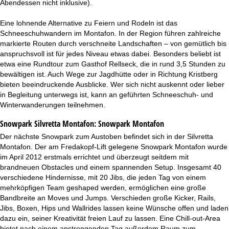
Abendessen nicht inklusive).
Eine lohnende Alternative zu Feiern und Rodeln ist das
Schneeschuhwandern im Montafon. In der Region führen zahlreiche
markierte Routen durch verschneite Landschaften – von gemütlich bis
anspruchsvoll ist für jedes Niveau etwas dabei. Besonders beliebt ist
etwa eine Rundtour zum Gasthof Rellseck, die in rund 3,5 Stunden zu
bewältigen ist. Auch Wege zur Jagdhütte oder in Richtung Kristberg
bieten beeindruckende Ausblicke. Wer sich nicht auskennt oder lieber
in Begleitung unterwegs ist, kann an geführten Schneeschuh- und
Winterwanderungen teilnehmen.
Snowpark Silvretta Montafon:
Snowpark Montafon
Der nächste Snowpark zum Austoben befindet sich in der Silvretta
Montafon. Der am Fredakopf-Lift gelegene Snowpark Montafon wurde
im April 2012 erstmals errichtet und überzeugt seitdem mit
brandneuen Obstacles und einem spannenden Setup. Insgesamt 40
verschiedene Hindernisse, mit 20 Jibs, die jeden Tag von einem
mehrköpfigen Team geshaped werden, ermöglichen eine große
Bandbreite an Moves und Jumps. Verschieden große Kicker, Rails,
Jibs, Boxen, Hips und Wallrides lassen keine Wünsche offen und laden
dazu ein, seiner Kreativität freien Lauf zu lassen. Eine Chill-out-Area
bietet nach einem anstrengenden Tag außerdem Raum zum