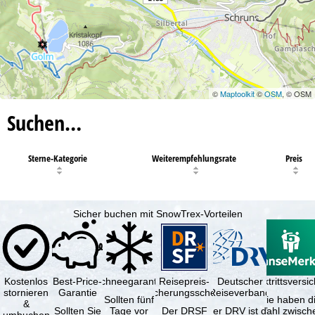
©
Maptoolkit
©
OSM
, © OSM
Suchen…
Sterne-Kategorie
Weiterempfehlungsrate
Preis
Sicher buchen mit SnowTrex-Vorteilen
Kostenlos
Best-Price-
Schneegarantie
Reisepreis-
Deutscher
Reiserücktrittsvers
stornieren
Garantie
Sicherungsschein
Reiseverband
Sollten fünf
Sie haben d
&
Sollten Sie
Tage vor
Der DRSF
Der DRV ist die
Wahl zwisch