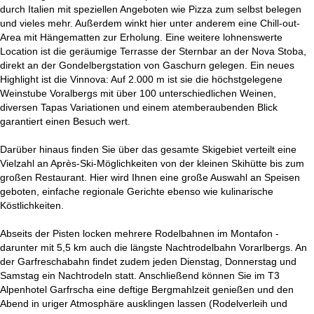
durch Italien mit speziellen Angeboten wie Pizza zum selbst belegen
und vieles mehr. Außerdem winkt hier unter anderem eine Chill-out-
Area mit Hängematten zur Erholung. Eine weitere lohnenswerte
Location ist die geräumige Terrasse der Sternbar an der Nova Stoba,
direkt an der Gondelbergstation von Gaschurn gelegen. Ein neues
Highlight ist die Vinnova: Auf 2.000 m ist sie die höchstgelegene
Weinstube Voralbergs mit über 100 unterschiedlichen Weinen,
diversen Tapas Variationen und einem atemberaubenden Blick
garantiert einen Besuch wert.
Darüber hinaus finden Sie über das gesamte Skigebiet verteilt eine
Vielzahl an Après-Ski-Möglichkeiten von der kleinen Skihütte bis zum
großen Restaurant. Hier wird Ihnen eine große Auswahl an Speisen
geboten, einfache regionale Gerichte ebenso wie kulinarische
Köstlichkeiten.
Abseits der Pisten locken mehrere Rodelbahnen im Montafon -
darunter mit 5,5 km auch die längste Nachtrodelbahn Vorarlbergs. An
der Garfreschabahn findet zudem jeden Dienstag, Donnerstag und
Samstag ein Nachtrodeln statt. Anschließend können Sie im T3
Alpenhotel Garfrscha eine deftige Bergmahlzeit genießen und den
Abend in uriger Atmosphäre ausklingen lassen (Rodelverleih und