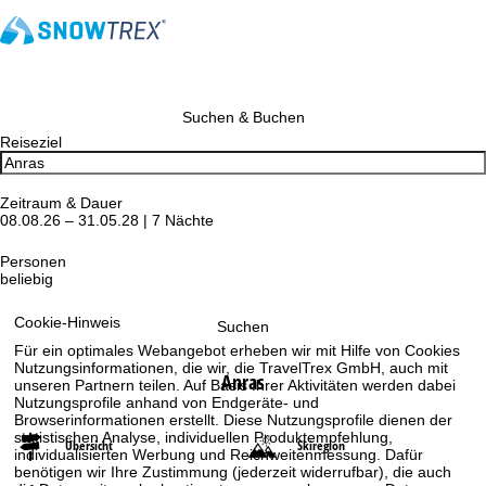
Suchen & Buchen
Reiseziel
Zeitraum & Dauer
08.08.26 – 31.05.28 | 7 Nächte
Personen
beliebig
Cookie-Hinweis
Suchen
Für ein optimales Webangebot erheben wir mit Hilfe von Cookies
Nutzungsinformationen, die wir, die TravelTrex GmbH, auch mit
Anras
unseren Partnern teilen. Auf Basis Ihrer Aktivitäten werden dabei
Nutzungsprofile anhand von Endgeräte- und
Browserinformationen erstellt. Diese Nutzungsprofile dienen der
statistischen Analyse, individuellen Produktempfehlung,
Übersicht
Skiregion
individualisierten Werbung und Reichweitenmessung. Dafür
benötigen wir Ihre Zustimmung (jederzeit widerrufbar), die auch