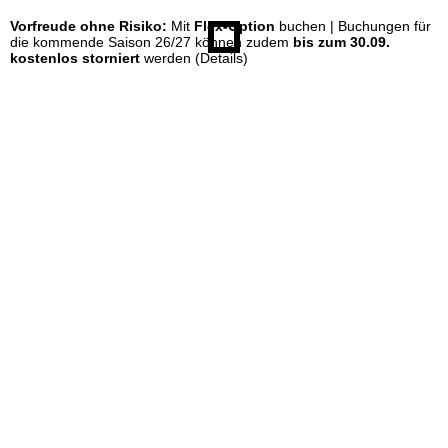
Vorfreude ohne Risiko:
Mit
Flex-Option
buchen | Buchungen für
e
die kommende Saison 26/27 können zudem
bis zum 30.09.
kostenlos storniert
werden
(Details)