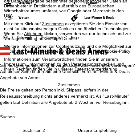
die Datenweitergabe bestimmter personenbezogener Daten an
Skigebiet
Langlauf
Drittanbieter in Drittländern außerhalb des Europäischen
Wirtschaftsraumes umfasst, wie Google oder Microsoft in den
USA.
Wetter
Last-Minute & Deals
Mit einem Klick auf
Zustimmen
akzeptieren Sie den Einsatz von
nicht funktionsnotwendigen Cookies und ähnlichen Technologien.
Wenn Sie
Ablehnen
klicken, verwenden wir nur technisch und zur
S
Österreich
Hochpustertal
Anras
Vertragserfüllung notwendige Dienste.
Weitere Informationen zur Cookienutzung und die Möglichkeit zur
Last-Minute & Deals Anras
t
Änderung Ihrer Einstellungen finden Sie in unserer
Cookie-Policy
.
Informationen zum Verantwortlichen finden Sie in unserem
a
Impressum
. Informationen zu den Verarbeitungszwecken und
Sie möchten günstig eine unvergessliche Zeit im Schnee verbringen?
Ihren Rechten finden Sie in unserer
Datenschutzerklärung
.
Auf dieser Seite finden Sie eine Übersicht von Last-Minute & Deals
r
Angebote von Anras.
Zustimmen
t
Die Preise gelten pro Person inkl. Skipass, sofern in der
Reiseausschreibung nichts anderes vermerkt ist. Als "Last-Minute"
s
gelten laut Definition alle Angebote ab 2 Wochen vor Reisebeginn.
e
Suchen...
i
Suchfilter
2
t