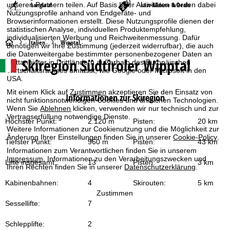
unseren Partnern teilen. Auf Basis Ihrer Aktivitäten werden dabei
Langlauf
Last-Minute & Deals
Nutzungsprofile anhand von Endgeräte- und
Browserinformationen erstellt. Diese Nutzungsprofile dienen der
statistischen Analyse, individuellen Produktempfehlung,
individualisierten Werbung und Reichweitenmessung. Dafür
S
Italien
Wipptal
benötigen wir Ihre Zustimmung (jederzeit widerrufbar), die auch
die Datenweitergabe bestimmter personenbezogener Daten an
Skiregion Südtiroler Wipptal
Drittanbieter in Drittländern außerhalb des Europäischen
t
Wirtschaftsraumes umfasst, wie Google oder Microsoft in den
USA.
a
Mit einem Klick auf
Zustimmen
akzeptieren Sie den Einsatz von
Informationen zur Skiregion
nicht funktionsnotwendigen Cookies und ähnlichen Technologien.
r
Wenn Sie
Ablehnen
klicken, verwenden wir nur technisch und zur
Vertragserfüllung notwendige Dienste.
Höchster Punkt:
2.120 m
Pisten:
20 km
t
Weitere Informationen zur Cookienutzung und die Möglichkeit zur
Änderung Ihrer Einstellungen finden Sie in unserer
Cookie-Policy
.
Tiefster Punkt:
960 m
Pisten:
43 km
s
Informationen zum Verantwortlichen finden Sie in unserem
Impressum
. Informationen zu den Verarbeitungszwecken und
Lifte insgesamt:
13
Pisten:
3 km
Ihren Rechten finden Sie in unserer
Datenschutzerklärung
.
e
Kabinenbahnen:
4
Skirouten:
5 km
i
Zustimmen
Sessellifte:
7
t
Schlepplifte:
2