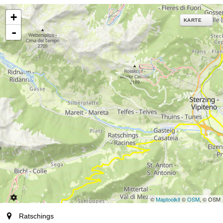
+
KARTE
-
©
Maptoolkit
©
OSM
, © OSM
Ort
Ratschings