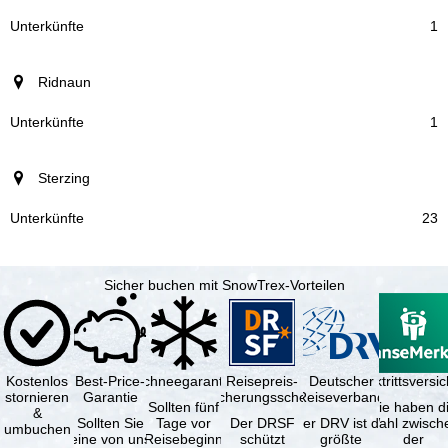
Unterkünfte
1
Ridnaun
1
Sterzing
23
Sicher buchen mit SnowTrex-Vorteilen
Kostenlos
Best-Price-
Schneegarantie
Reisepreis-
Deutscher
Reiserücktrittsvers
stornieren
Garantie
Sicherungsschein
Reiseverband
Sollten fünf
Sie haben d
&
Sollten Sie
Tage vor
Der DRSF
Der DRV ist die
Wahl zwisch
umbuchen
eine von uns
Reisebeginn
schützt
größte
der