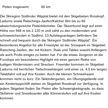
e
Pisten insgesamt:
66 km
Die Skiregion Südtiroler Wipptal bietet mit den Skigebieten Rosskopf,
Ladurns sowie Ratschings-Jaufen/Kalcher Alm bis zu 66
abwechslungsreiche Pistenkilometer. Der Skiverbund liegt auf einer
Höhe von 948 m bis 2.120 m und zählt zu den modernsten und
schneesichersten in Südtirol. 13 Aufstiegsanlagen befördern Sie
schnell und bequem durch die Skiregion Südtiroler Wipptal". Ein
besonderes Angebot für alle Freestyler ist der Snowpark im Skigebiet
Ratsching-Jaufen, der mit Kickern, Rails und Tables sowohl Anfängern
als auch Profis einiges zu bieten hat. Für die etwas Jüngeren ist die
Funslope ein besonderes Highlight mit einer ganzen Reihe von
lustigen Hindernissen und Strecken. Freerider kommen im Skigebiet
Ladurns mit herrlichen Tiefschneehängen und einer ca. 4,5 km langen
Talabfahrt voll auf ihre Kosten. Auch die kleinen Schneehasen
kommen nicht zu kurz. Ein Skikindergarten, ein Übungsgelände und
ein Kinderteppichlift stehen im Skigebiet Rosskopf zur Verfügung. In
jedem Skigebiet finden Sie Pisten aller Schwierigkeitsgrade, so dass
Skifahrer und Snowboarder aller Könnerstufen voll auf ihre Kosten
kommen.