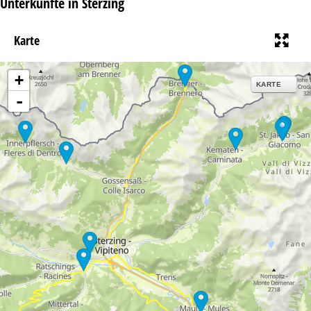
Unterkünfte in Sterzing
t
e
Karte
+
KARTE
-
13