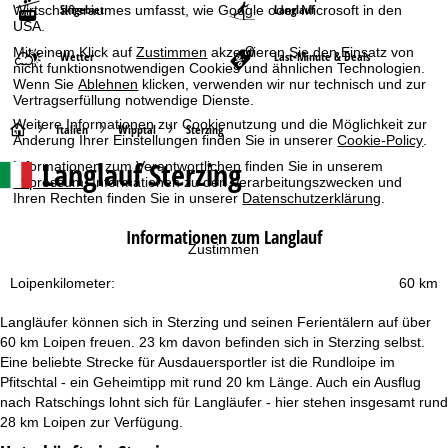
Skigebiet
Langlauf
Wirtschaftsraumes umfasst, wie Google oder Microsoft in den
USA.
Mit einem Klick auf
Zustimmen
akzeptieren Sie den Einsatz von
Wetter
Last-Minute & Deals
nicht funktionsnotwendigen Cookies und ähnlichen Technologien.
Wenn Sie
Ablehnen
klicken, verwenden wir nur technisch und zur
Vertragserfüllung notwendige Dienste.
Weitere Informationen zur Cookienutzung und die Möglichkeit zur
S
Italien
Wipptal
Sterzing
Änderung Ihrer Einstellungen finden Sie in unserer
Cookie-Policy
.
Langlauf Sterzing
Informationen zum Verantwortlichen finden Sie in unserem
t
Impressum
. Informationen zu den Verarbeitungszwecken und
Ihren Rechten finden Sie in unserer
Datenschutzerklärung
.
a
Informationen zum Langlauf
Zustimmen
r
Loipenkilometer:
60 km
t
Langläufer können sich in Sterzing und seinen Ferientälern auf über
s
60 km Loipen freuen. 23 km davon befinden sich in Sterzing selbst.
Eine beliebte Strecke für Ausdauersportler ist die Rundloipe im
e
Pfitschtal - ein Geheimtipp mit rund 20 km Länge. Auch ein Ausflug
nach Ratschings lohnt sich für Langläufer - hier stehen insgesamt rund
i
28 km Loipen zur Verfügung.