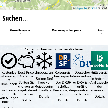
©
Maptoolkit
©
OSM
, © OSM
Suchen…
Sterne-Kategorie
Weiterempfehlungsrate
Preis
Sicher buchen mit SnowTrex-Vorteilen
Kostenlos
Best-Price-
Schneegarantie
Reisepreis-
Deutscher
Reiserücktrittsvers
stornieren
Garantie
Sicherungsschein
Reiseverband
Sollten fünf
Sie haben d
&
Sollten Sie
Tage vor
Der DRSF
Der DRV ist die
Wahl zwisch
umbuchen
eine von uns
Reisebeginn
schützt
größte
der
Sie können
angebotene
(Ankunftstag)
Reisende, die
Organisation von
Reiserücktrit
innerhalb
Reise - mit
aufgrund von
eine
Reisebüros und
Versicheru
Details
Details
von 5 Tagen
gleicher
Schneemangel
Pauschalreise
Reiseveranstaltern
(inklusive 
Details
Details
Details
nach der
Verfügbarkeit
…
oder
in …
Buchung
und …
verbundene