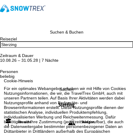
Suchen & Buchen
Reiseziel
Zeitraum & Dauer
10.08.26 – 31.05.28 | 7 Nächte
Personen
beliebig
Cookie-Hinweis
Für ein optimales Webangebot erheben wir mit Hilfe von Cookies
Suchen
Nutzungsinformationen, die wir, die TravelTrex GmbH, auch mit
unseren Partnern teilen. Auf Basis Ihrer Aktivitäten werden dabei
Nutzungsprofile anhand von Endgeräte- und
Sterzing
Browserinformationen erstellt. Diese Nutzungsprofile dienen der
statistischen Analyse, individuellen Produktempfehlung,
individualisierten Werbung und Reichweitenmessung. Dafür
benötigen wir Ihre Zustimmung (jederzeit widerrufbar), die auch
Übersicht
Skiregion
die Datenweitergabe bestimmter personenbezogener Daten an
Drittanbieter in Drittländern außerhalb des Europäischen