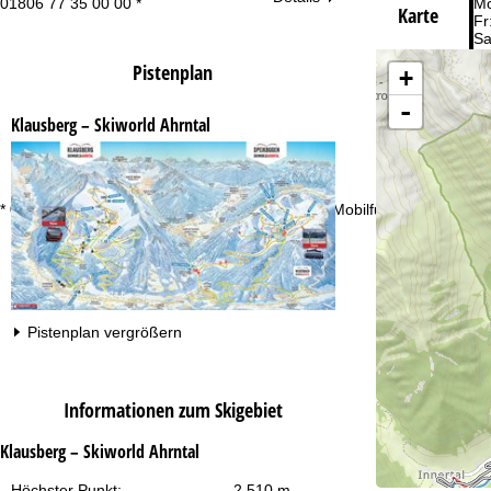
01806 77 35 00 00 *
Mo
Karte
Fr
Sa
Pistenplan
+
-
Klausberg – Skiworld Ahrntal
Zu
* 0,20 € inkl. MwSt./Anruf aus den dt. Fest- und Mobilfunknetzen
Pistenplan vergrößern
Informationen zum Skigebiet
Klausberg – Skiworld Ahrntal
Höchster Punkt:
2.510 m