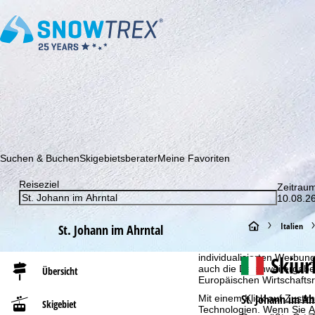
Abonnieren Sie unseren Newsletter und erfahren Sie als Erster 
Suchen & Buchen
Skigebietsberater
Meine Favoriten
Reiseziel
Zeitrau
10.08.26
Cookie-Hinweis
Für ein optimales Webange
S
Italien
St. Johann im Ahrntal
auch mit unseren Partnern
Browserinformationen erste
t
Skiu
individualisierten Werbun
auch die Datenweitergabe
Übersicht
Europäischen Wirtschafts
a
St. Johann im Ah
Mit einem Klick auf
Zusti
Skigebiet
Technologien. Wenn Sie
A
r