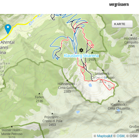
vergrössern
KARTE
©
Maptoolkit
©
OSM
, © OSM