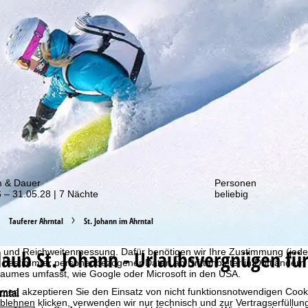
von unseren Rabatt-Aktionen!
m & Dauer
Personen
 – 31.05.28 | 7 Nächte
beliebig
bot erheben wir mit Hilfe von Cookies Nutzungsinformationen, die wir
Tauferer Ahrntal
St. Johann im Ahrntal
 teilen. Auf Basis Ihrer Aktivitäten werden dabei Nutzungsprofile anh
llt. Diese Nutzungsprofile dienen der statistischen Analyse, individue
rlaub
St. Johann - Urlaubsvergnügen für
g und Reichweitenmessung. Dafür benötigen wir Ihre Zustimmung (jederz
 bestimmter personenbezogener Daten an Drittanbieter in Drittländern
raumes umfasst, wie Google oder Microsoft in den USA.
rntal
mmen
akzeptieren Sie den Einsatz von nicht funktionsnotwendigen Cook
blehnen
klicken, verwenden wir nur technisch und zur Vertragserfüllun