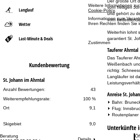
Der größte Ort d
Weitere Informationen zur
vom heiligen Jo
Langlauf
Cookie-Policy
.
t
und gehört zu d
Informationen zum Verant
vom bedeutende
Ihren Rechten finden Sie 
Wetter
s
Weiterhin lohnt
e
Last-Minute & Deals
garantiert St. J
Zustimmen
Tauferer Ahrntal
i
Das Tauferer Ahrn
t
Kundenbewertung
Weißenbach und 
richtig: Schnees
e
Langläufer ist d
St. Johann im Ahrntal
Leistungsverhält
Anzahl Bewertungen:
43
Anreise St. Joha
Weiterempfehlungsrate:
100 %
Bahn: Bruneck
Ort
9,1
Flug: Innsbru
Routenplaner
Skigebiet
9,0
Unterkünfte i
Beratung
Öf
Details