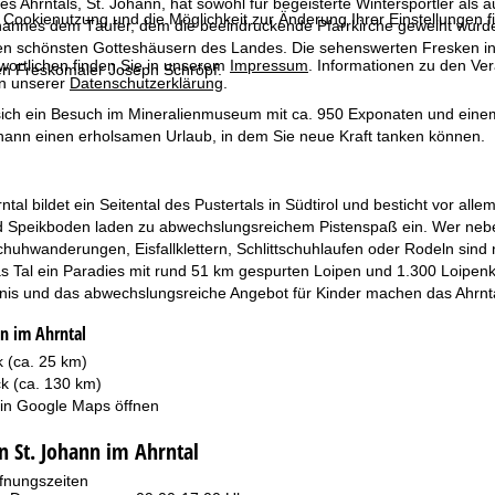
es Ahrntals, St. Johann, hat sowohl für begeisterte Wintersportler als a
 Cookienutzung und die Möglichkeit zur Änderung Ihrer Einstellungen f
hannes dem Täufer, dem die beeindruckende Pfarrkirche geweiht wurde
en schönsten Gotteshäusern des Landes. Die sehenswerten Fresken i
wortlichen finden Sie in unserem
Impressum
. Informationen zu den V
n Freskomaler Joseph Schröpf.
in unserer
Datenschutzerklärung
.
 sich ein Besuch im Mineralienmuseum mit ca. 950 Exponaten und ei
ohann einen erholsamen Urlaub, in dem Sie neue Kraft tanken können.
tal bildet ein Seitental des Pustertals in Südtirol und besticht vor alle
Speikboden laden zu abwechslungsreichem Pistenspaß ein. Wer neben
chuhwanderungen, Eisfallklettern, Schlittschuhlaufen oder Rodeln sind 
as Tal ein Paradies mit rund 51 km gespurten Loipen und 1.300 Loipenk
nis und das abwechslungsreiche Angebot für Kinder machen das Ahrntal
nn im Ahrntal
 (ca. 25 km)
ck (ca. 130 km)
 in
Google Maps
öffnen
n St. Johann im Ahrntal
fnungszeiten