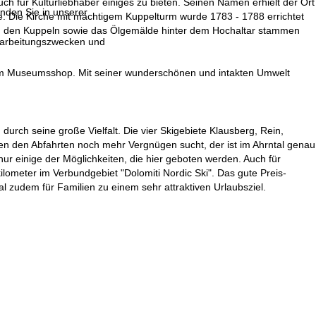
uch für Kulturliebhaber einiges zu bieten. Seinen Namen erhielt der Ort
inden Sie in unserer
. Die Kirche mit mächtigem Kuppelturm wurde 1783 - 1788 errichtet
n den Kuppeln sowie das Ölgemälde hinter dem Hochaltar stammen
erarbeitungszwecken und
nem Museumsshop. Mit seiner wunderschönen und intakten Umwelt
m durch seine große Vielfalt. Die vier Skigebiete Klausberg, Rein,
 den Abfahrten noch mehr Vergnügen sucht, der ist im Ahrntal genau
nur einige der Möglichkeiten, die hier geboten werden. Auch für
ilometer im Verbundgebiet "Dolomiti Nordic Ski". Das gute Preis-
 zudem für Familien zu einem sehr attraktiven Urlaubsziel.