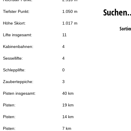
Suchen
Tiefster Punkt:
1.050 m
Höhe Skiort:
1.017 m
Sortie
Lifte insgesamt:
11
Kabinenbahnen:
4
Sessellifte:
4
Schlepplifte:
0
Zauberteppiche:
3
Pisten insgesamt:
40 km
Pisten:
19 km
Pisten:
14 km
Pisten:
7 km