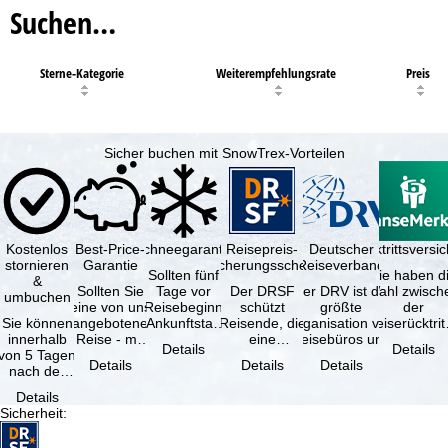
Suchen…
Sterne-Kategorie
Weiterempfehlungsrate
Preis
Sicher buchen mit SnowTrex-Vorteilen
Kostenlos
Best-Price-
Schneegarantie
Reisepreis-
Deutscher
Reiserücktrittsvers
stornieren
Garantie
Sicherungsschein
Reiseverband
Sollten fünf
Sie haben d
&
Sollten Sie
Tage vor
Der DRSF
Der DRV ist die
Wahl zwisch
umbuchen
eine von uns
Reisebeginn
schützt
größte
der
Sie können
angebotene
(Ankunftstag)
Reisende, die
Organisation von
Reiserücktrit
innerhalb
Reise - mit
aufgrund von
eine
Reisebüros und
Versicheru
Details
Details
von 5 Tagen
gleicher
Schneemangel
Pauschalreise
Reiseveranstaltern
(inklusive 
Details
Details
Details
nach der
Verfügbarkeit
…
oder
in …
Buchung
und …
verbundene
Details
kostenfrei
Reiseleistungen
Sicherheit
:
zurücktreten,
…
…