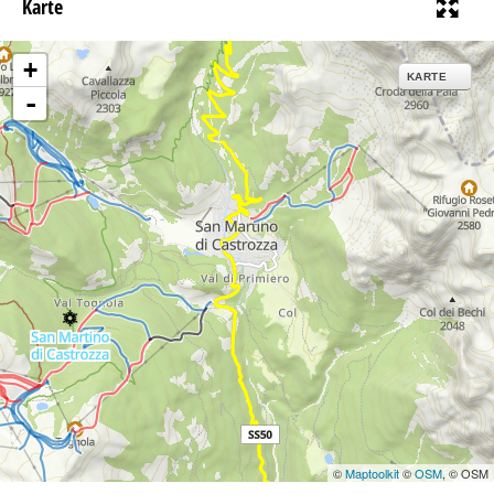
Karte
+
KARTE
-
©
Maptoolkit
©
OSM
, © OSM