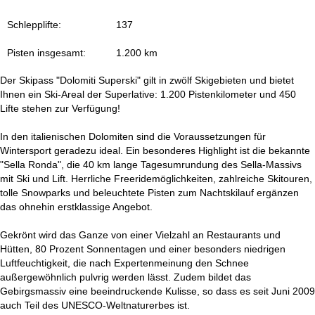
t
Schlepplifte:
137
e
Pisten insgesamt:
1.200 km
Der Skipass "Dolomiti Superski" gilt in zwölf Skigebieten und bietet
Ihnen ein Ski-Areal der Superlative: 1.200 Pistenkilometer und 450
Lifte stehen zur Verfügung!
In den italienischen Dolomiten sind die Voraussetzungen für
Wintersport geradezu ideal. Ein besonderes Highlight ist die bekannte
"Sella Ronda", die 40 km lange Tagesumrundung des Sella-Massivs
mit Ski und Lift. Herrliche Freeridemöglichkeiten, zahlreiche Skitouren,
tolle Snowparks und beleuchtete Pisten zum Nachtskilauf ergänzen
das ohnehin erstklassige Angebot.
Gekrönt wird das Ganze von einer Vielzahl an Restaurants und
Hütten, 80 Prozent Sonnentagen und einer besonders niedrigen
Luftfeuchtigkeit, die nach Expertenmeinung den Schnee
außergewöhnlich pulvrig werden lässt. Zudem bildet das
Gebirgsmassiv eine beeindruckende Kulisse, so dass es seit Juni 2009
auch Teil des UNESCO-Weltnaturerbes ist.