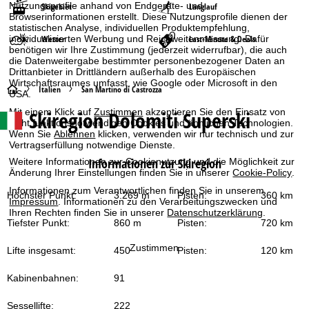
Nutzungsprofile anhand von Endgeräte- und
Skigebiet
Langlauf
Browserinformationen erstellt. Diese Nutzungsprofile dienen der
statistischen Analyse, individuellen Produktempfehlung,
individualisierten Werbung und Reichweitenmessung. Dafür
Wetter
Last-Minute & Deals
benötigen wir Ihre Zustimmung (jederzeit widerrufbar), die auch
die Datenweitergabe bestimmter personenbezogener Daten an
Drittanbieter in Drittländern außerhalb des Europäischen
Wirtschaftsraumes umfasst, wie Google oder Microsoft in den
S
Italien
San Martino di Castrozza
USA.
Mit einem Klick auf
Zustimmen
akzeptieren Sie den Einsatz von
Skiregion Dolomiti Superski
t
nicht funktionsnotwendigen Cookies und ähnlichen Technologien.
Wenn Sie
Ablehnen
klicken, verwenden wir nur technisch und zur
Vertragserfüllung notwendige Dienste.
a
Informationen zur Skiregion
Weitere Informationen zur Cookienutzung und die Möglichkeit zur
Änderung Ihrer Einstellungen finden Sie in unserer
Cookie-Policy
.
r
Informationen zum Verantwortlichen finden Sie in unserem
Höchster Punkt:
3.269 m
Pisten:
360 km
t
Impressum
. Informationen zu den Verarbeitungszwecken und
Ihren Rechten finden Sie in unserer
Datenschutzerklärung
.
Tiefster Punkt:
860 m
Pisten:
720 km
s
Zustimmen
Lifte insgesamt:
450
Pisten:
120 km
e
Kabinenbahnen:
91
i
Sessellifte:
222