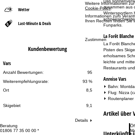
Das sonnenverwöh
Weitere Informationen zur
zusammen aus den
Cookie-Policy
.
Wetter
t
Wintersportlern 
Informationen zum Verant
schneesichersten
Ihren Rechten finden Sie 
Last-Minute & Deals
s
Funparks.
La Forêt Blanche
e
Zustimmen
La Forêt Blanche
Kundenbewertung
i
Pisten des Skig
erholsames Schn
t
leichte und mitt
Vars
Restaurants und
Anzahl Bewertungen:
95
e
Anreise Vars
Weiterempfehlungsrate:
93 %
Bahn: Montdau
Ort
8,5
Flug: Nizza (c
Routenplaner
Skigebiet
9,1
Artikel über 
Details
Beratung
Öf
01806 77 35 00 00 *
Mo
Unterkünfte i