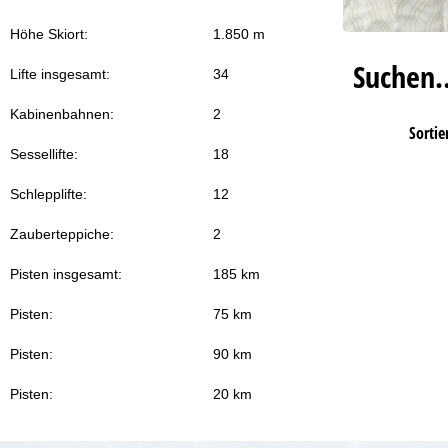
Höhe Skiort:
1.850 m
Suchen
Lifte insgesamt:
34
Kabinenbahnen:
2
Sortie
Sessellifte:
18
Schlepplifte:
12
Zauberteppiche:
2
Pisten insgesamt:
185 km
Pisten:
75 km
Pisten:
90 km
Pisten:
20 km