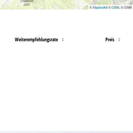
©
Maptoolkit
©
OSM
, © OSM
Weiterempfehlungsrate
Preis