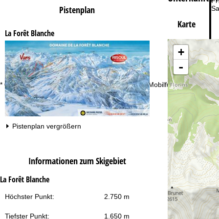
Fr
Pistenplan
Sa
Karte
La Forêt Blanche
+
-
Zu
* 0,20 € inkl. MwSt./Anruf aus den dt. Fest- und Mobilfunknetzen
Pistenplan vergrößern
Informationen zum Skigebiet
La Forêt Blanche
Höchster Punkt:
2.750 m
Tiefster Punkt:
1.650 m