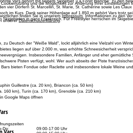
nte Vars gehört mit seinem Skigebiet "La Forêt Blanche" zu den belie
 Cookienutzung und die Möglichkeit zur Änderung Ihrer Einstellungen f
 vier Dörfern St. Marcellin, St. Marie, St. Catherine sowie Les Claux
hoch im Kurs. Dank seiner Höhenlage auf 1.850 m gehört Vars trotz se
wortlichen finden Sie in unserem
Impressum
. Informationen zu den V
 Skigebieten in ganz Frankreich. Für Freestyler herrschen im Skigebiet
in unserer
Datenschutzerklärung
.
, zu Deutsch der "Weiße Wald", lockt alljährlich eine Vielzahl von Wint
ebietes liegen auf über 2.000 m, was erhöhte Schneesicherheit verspr
eevergnügen. Insbesondere Familien, Anfänger und eher gemütliche Ski
elschwere Pisten verfügt, wohl. Wer auch abseits der Piste französische
 Bars bieten Fondue oder Raclette und insbesondere lokale Weine und
phin Guillestre (ca. 20 km), Briancon (ca. 50 km)
a. 160 km), Turin (ca. 170 km), Grenoble (ca. 210 km)
 in
Google Maps
öffnen
Vars
fnungszeiten
-Do:
09:00-17:00 Uhr
n Vars