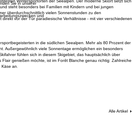
btesten Wintersportorten der Seealpen. Der moderne Skiort setzt sich
inden Sie in unserer
 und steht besonders bei Familien mit Kindern und bei jungen
iner überdurchschnittlich vielen Sonnenstunden zu den
erarbeitungszwecken und
 direkt vor der Tür paradiesische Verhältnisse - mit vier verschiedenen
ersportbegeisterten in die südlichen Seealpen. Mehr als 80 Prozent der
icht. Außergewöhnlich viele Sonnentage ermöglichen ein besonders
fahrer fühlen sich in diesem Skigebiet, das hauptsächlich über
s Flair genießen möchte, ist im Forêt Blanche genau richtig: Zahlreiche
 Käse an.
Alle Artikel