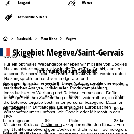
Langlauf
Wetter
Last-Minute & Deals
S
Frankreich
Mont Blanc
Megève
Skigebiet
Megève/Saint-Gervais
t
Cookie-Hinweis
a
Für ein optimales Webangebot erheben wir mit Hilfe von Cookies
Nutzungsinformationen, die wir, die TravelTrex GmbH, auch mit
Informationen zum Skigebiet
unseren Partnern teilen. Auf Basis Ihrer Aktivitäten werden dabei
r
Nutzungsprofile anhand von Endgeräte- und
Browserinformationen erstellt. Diese Nutzungsprofile dienen der
Höchster Punkt:
2.353 m
Pisten insgesamt:
185 km
t
statistischen Analyse, individuellen Produktempfehlung,
individualisierten Werbung und Reichweitenmessung. Dafür
Tiefster Punkt:
850 m
Pisten:
70 km
benötigen wir Ihre Zustimmung (jederzeit widerrufbar), die auch
s
die Datenweitergabe bestimmter personenbezogener Daten an
Drittanbieter in Drittländern außerhalb des Europäischen
Höhe Skiort:
1.120 m
Pisten:
90 km
Wirtschaftsraumes umfasst, wie Google oder Microsoft in den
e
USA.
Lifte insgesamt:
60
Pisten:
25 km
i
Mit einem Klick auf
Zustimmen
akzeptieren Sie den Einsatz von
nicht funktionsnotwendigen Cookies und ähnlichen Technologien.
Kabinenbahnen:
9
Wenn Sie
Ablehnen
klicken, verwenden wir nur technisch und zur