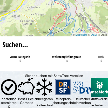
©
Maptoolkit
©
OSM
, © OSM
Suchen…
Sterne-Kategorie
Weiterempfehlungsrate
Preis
Sicher buchen mit SnowTrex-Vorteilen
Kostenlos
Best-Price-
Schneegarantie
Reisepreis-
Deutscher
Reiserücktrittsvers
stornieren
Garantie
Sicherungsschein
Reiseverband
Sollten fünf
Sie haben d
&