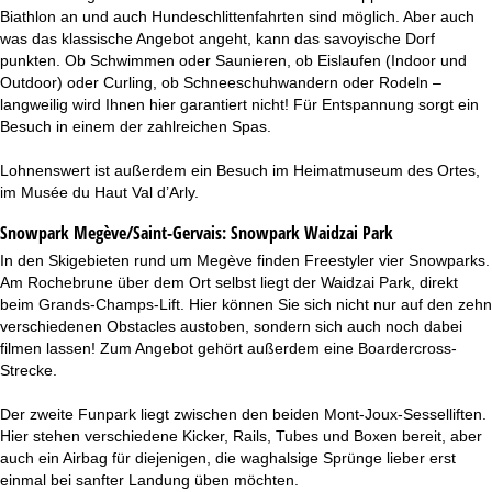
Biathlon an und auch Hundeschlittenfahrten sind möglich. Aber auch
was das klassische Angebot angeht, kann das savoyische Dorf
punkten. Ob Schwimmen oder Saunieren, ob Eislaufen (Indoor und
Outdoor) oder Curling, ob Schneeschuhwandern oder Rodeln –
langweilig wird Ihnen hier garantiert nicht! Für Entspannung sorgt ein
Besuch in einem der zahlreichen Spas.
Lohnenswert ist außerdem ein Besuch im Heimatmuseum des Ortes,
im Musée du Haut Val d’Arly.
Snowpark Megève/Saint-Gervais:
Snowpark Waidzai Park
In den Skigebieten rund um Megève finden Freestyler vier Snowparks.
Am Rochebrune über dem Ort selbst liegt der Waidzai Park, direkt
beim Grands-Champs-Lift. Hier können Sie sich nicht nur auf den zehn
verschiedenen Obstacles austoben, sondern sich auch noch dabei
filmen lassen! Zum Angebot gehört außerdem eine Boardercross-
Strecke.
Der zweite Funpark liegt zwischen den beiden Mont-Joux-Sesselliften.
Hier stehen verschiedene Kicker, Rails, Tubes und Boxen bereit, aber
auch ein Airbag für diejenigen, die waghalsige Sprünge lieber erst
einmal bei sanfter Landung üben möchten.