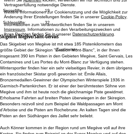
t
Vertragserfüllung notwendige Dienste.
Sessellifte:
19
Weitere Informationen zur Cookienutzung und die Möglichkeit zur
e
Änderung Ihrer Einstellungen finden Sie in unserer
Cookie-Policy
.
Schlepplifte:
32
Informationen zum Verantwortlichen finden Sie in unserem
Impressum
. Informationen zu den Verarbeitungszwecken und
Ihren Rechten finden Sie in unserer
Datenschutzerklärung
.
Skigebiet
Megève/Saint-Gervais
Das Skigebiet von Megève ist mit etwa 185 Pistenkilometern das
Zustimmen
größte Gebiet der Skiregion "Evasion Mont-Blanc", in der Ihnen
insgesamt 390 km Pisten in den Gebieten Megève, Saint Gervais, Les
Contamines und Les Portes du Mont-Blanc zur Verfügung stehen.
Wintersportler finden hier ein sehr vielseitiges Revier, in dem übrigens
ein französischer Skistar groß geworden ist: Émile Allais,
Bronzemedaillen-Gewinner der Olympischen Winterspiele 1936 in
Garmisch-Partenkirchen. Er ist einer der berühmtesten Söhne von
Megève und ihm ist heute noch die gleichnamige Piste gewidmet.
Erholsame Fahrten auf breiten Pisten überwiegen in der Skiregion.
Besonders reizvoll sind zum Beispiel die Waldpassagen am Mont
d’Arboise und die Pisten am Rochebrune. An kalten Tagen sind die
Pisten an den Südhängen des Jaillet sehr beliebt.
Auch Könner kommen in der Region rund um Megève voll auf ihre
Kosten. Sie finden zum Beispiel an der Super Megève und auf den