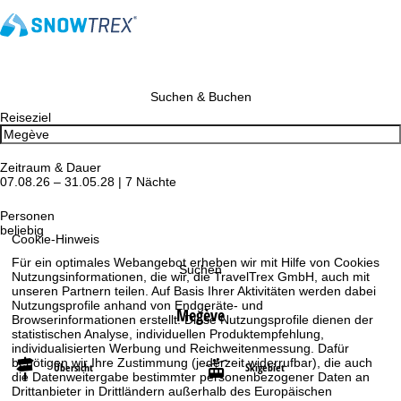
Suchen & Buchen
Reiseziel
Zeitraum & Dauer
07.08.26 – 31.05.28 | 7 Nächte
Personen
beliebig
Cookie-Hinweis
Für ein optimales Webangebot erheben wir mit Hilfe von Cookies
Suchen
Nutzungsinformationen, die wir, die TravelTrex GmbH, auch mit
unseren Partnern teilen. Auf Basis Ihrer Aktivitäten werden dabei
Nutzungsprofile anhand von Endgeräte- und
Megève
Browserinformationen erstellt. Diese Nutzungsprofile dienen der
statistischen Analyse, individuellen Produktempfehlung,
individualisierten Werbung und Reichweitenmessung. Dafür
benötigen wir Ihre Zustimmung (jederzeit widerrufbar), die auch
Übersicht
Skigebiet
die Datenweitergabe bestimmter personenbezogener Daten an
Drittanbieter in Drittländern außerhalb des Europäischen