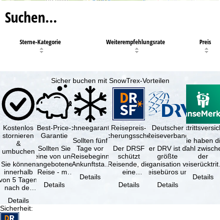
Suchen…
Sterne-Kategorie
Weiterempfehlungsrate
Preis
Sicher buchen mit SnowTrex-Vorteilen
Kostenlos
Best-Price-
Schneegarantie
Reisepreis-
Deutscher
Reiserücktrittsvers
stornieren
Garantie
Sicherungsschein
Reiseverband
Sollten fünf
Sie haben d
&
Sollten Sie
Tage vor
Der DRSF
Der DRV ist die
Wahl zwisch
umbuchen
eine von uns
Reisebeginn
schützt
größte
der
Sie können
angebotene
(Ankunftstag)
Reisende, die
Organisation von
Reiserücktrit
innerhalb
Reise - mit
aufgrund von
eine
Reisebüros und
Versicheru
Details
Details
von 5 Tagen
gleicher
Schneemangel
Pauschalreise
Reiseveranstaltern
(inklusive 
Details
Details
Details
nach der
Verfügbarkeit
…
oder
in …
Buchung
und …
verbundene
Details
kostenfrei
Reiseleistungen
Sicherheit
:
zurücktreten,
…
…