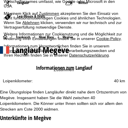
Wirtschaftsraumes umfasst, wie Google oder Microsoft in den
Langlauf
Wetter
USA.
Mit einem Klick auf
Zustimmen
akzeptieren Sie den Einsatz von
Last-Minute & Deals
nicht funktionsnotwendigen Cookies und ähnlichen Technologien.
Wenn Sie
Ablehnen
klicken, verwenden wir nur technisch und zur
Vertragserfüllung notwendige Dienste.
Weitere Informationen zur Cookienutzung und die Möglichkeit zur
S
Frankreich
Mont Blanc
Megève
Änderung Ihrer Einstellungen finden Sie in unserer
Cookie-Policy
.
Informationen zum Verantwortlichen finden Sie in unserem
Langlauf Megève
t
Impressum
. Informationen zu den Verarbeitungszwecken und
Ihren Rechten finden Sie in unserer
Datenschutzerklärung
.
a
Informationen zum Langlauf
Zustimmen
r
Loipenkilometer:
40 km
t
Eine Übungsloipe finden Langläufer direkt nahe dem Ortszentrum von
s
Megève. Insgesamt haben Sie die Wahl zwischen 40
Loipenkilometern. Die Könner unter Ihnen sollten sich vor allem den
e
Strecken am Cote 2000 widmen.
Unterkünfte in Megève
i