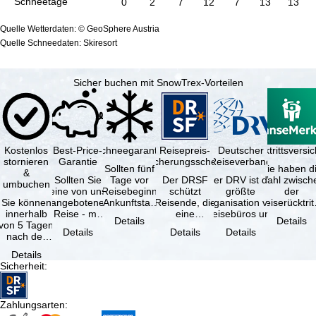
Schneetage
0
2
7
12
7
13
13
Quelle Wetterdaten: © GeoSphere Austria
Quelle Schneedaten: Skiresort
Sicher buchen mit SnowTrex-Vorteilen
Kostenlos
Best-Price-
Schneegarantie
Reisepreis-
Deutscher
Reiserücktrittsvers
stornieren
Garantie
Sicherungsschein
Reiseverband
Sollten fünf
Sie haben d
&
Sollten Sie
Tage vor
Der DRSF
Der DRV ist die
Wahl zwisch
umbuchen
eine von uns
Reisebeginn
schützt
größte
der
Sie können
angebotene
(Ankunftstag)
Reisende, die
Organisation von
Reiserücktrit
innerhalb
Reise - mit
aufgrund von
eine
Reisebüros und
Versicheru
Details
Details
von 5 Tagen
gleicher
Schneemangel
Pauschalreise
Reiseveranstaltern
(inklusive 
Details
Details
Details
nach der
Verfügbarkeit
…
oder
in …
Buchung
und …
verbundene
Details
kostenfrei
Reiseleistungen
Sicherheit
:
zurücktreten,
…
…
Zahlungsarten
: