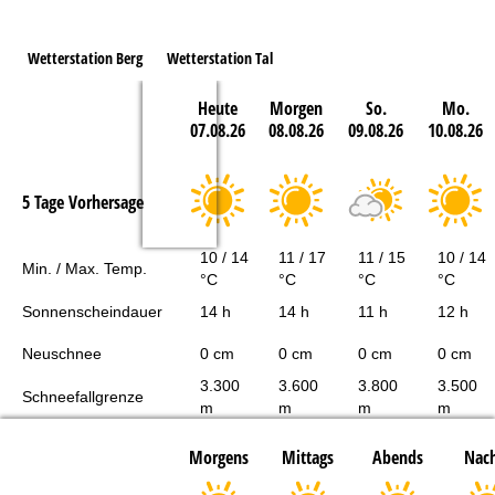
Wetterstation Berg
Wetterstation Tal
Heute
Morgen
So.
Mo.
07.08.26
08.08.26
09.08.26
10.08.26
5 Tage Vorhersage
10 / 14
11 / 17
11 / 15
10 / 14
Min. / Max. Temp.
°C
°C
°C
°C
Sonnenscheindauer
14 h
14 h
11 h
12 h
Neuschnee
0 cm
0 cm
0 cm
0 cm
3.300
3.600
3.800
3.500
Schneefallgrenze
m
m
m
m
Morgens
Mittags
Abends
Nach