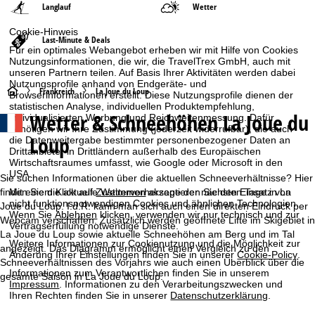
Langlauf
Wetter
Cookie-Hinweis
Last-Minute & Deals
Für ein optimales Webangebot erheben wir mit Hilfe von Cookies
Nutzungsinformationen, die wir, die TravelTrex GmbH, auch mit
unseren Partnern teilen. Auf Basis Ihrer Aktivitäten werden dabei
Nutzungsprofile anhand von Endgeräte- und
S
Frankreich
La Joue du Loup
Browserinformationen erstellt. Diese Nutzungsprofile dienen der
statistischen Analyse, individuellen Produktempfehlung,
Wetter & Schneehöhen La Joue du
individualisierten Werbung und Reichweitenmessung. Dafür
t
benötigen wir Ihre Zustimmung (jederzeit widerrufbar), die auch
Loup
die Datenweitergabe bestimmter personenbezogener Daten an
a
Drittanbieter in Drittländern außerhalb des Europäischen
Wirtschaftsraumes umfasst, wie Google oder Microsoft in den
USA.
r
Sie suchen Informationen über die aktuellen Schneeverhältnisse? Hier
finden Sie die aktuelle Wettervorhersage der nächsten Tage in La
Mit einem Klick auf
Zustimmen
akzeptieren Sie den Einsatz von
nicht funktionsnotwendigen Cookies und ähnlichen Technologien.
t
Joue du Loup. I.d.R. kann man sich auch einen direkten Eindruck per
Wenn Sie
Ablehnen
klicken, verwenden wir nur technisch und zur
Webcam verschaffen. Zusätzlich werden geöffnete Lifte im Skigebiet in
Vertragserfüllung notwendige Dienste.
La Joue du Loup sowie aktuelle Schneehöhen am Berg und im Tal
s
Weitere Informationen zur Cookienutzung und die Möglichkeit zur
angezeigt. Das Diagramm ermöglicht einen Vergleich zu den
Änderung Ihrer Einstellungen finden Sie in unserer
Cookie-Policy
.
Schneeverhältnissen des Vorjahrs wie auch einen Überblick über die
e
Informationen zum Verantwortlichen finden Sie in unserem
gesamte Saison in La Joue du Loup.
Impressum
. Informationen zu den Verarbeitungszwecken und
i
Ihren Rechten finden Sie in unserer
Datenschutzerklärung
.