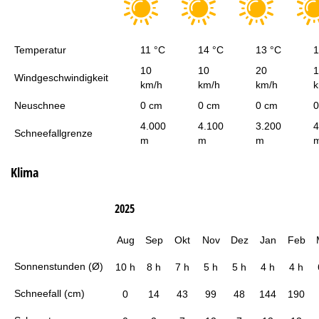
Temperatur
11 °C
14 °C
13 °C
1
10
10
20
1
Windgeschwindigkeit
km/h
km/h
km/h
k
Neuschnee
0 cm
0 cm
0 cm
0
4.000
4.100
3.200
4
Schneefallgrenze
m
m
m
Klima
2025
Aug
Sep
Okt
Nov
Dez
Jan
Feb
Sonnenstunden (Ø)
10 h
8 h
7 h
5 h
5 h
4 h
4 h
Schneefall (cm)
0
14
43
99
48
144
190