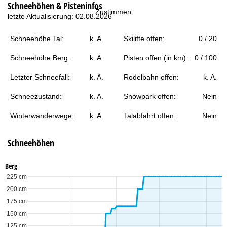
Schneehöhen & Pisteninfos
t
Zustimmen
letzte Aktualisierung: 02.08.2026
e
Schneehöhe Tal:
k. A.
Skilifte offen:
0 / 20
Schneehöhe Berg:
k. A.
Pisten offen (in km):
0 / 100
Letzter Schneefall:
k. A.
Rodelbahn offen:
k. A.
Schneezustand:
k. A.
Snowpark offen:
Nein
Winterwanderwege:
k. A.
Talabfahrt offen:
Nein
Schneehöhen
Berg
225 cm
200 cm
175 cm
150 cm
125 cm