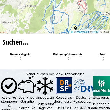
©
Maptoolkit
©
OSM
, © OSM
Suchen…
Sterne-Kategorie
Weiterempfehlungsrate
Preis
Sicher buchen mit SnowTrex-Vorteilen
Kostenlos
Best-Price-
Schneegarantie
Reisepreis-
Deutscher
Reiserücktrittsvers
stornieren
Garantie
Sicherungsschein
Reiseverband
Sollten fünf
Sie haben d
&
Sollten Sie
Tage vor
Der DRSF
Der DRV ist die
Wahl zwisch
umbuchen