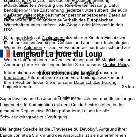
statistischen Analyse, individuellen Produktempfehlung,
Langlauf
Wetter
individualisierten Werbung und Reichweitenmessung. Dafür
benötigen wir Ihre Zustimmung (jederzeit widerrufbar), die auch
die Datenweitergabe bestimmter personenbezogener Daten an
Last-Minute & Deals
Drittanbieter in Drittländern außerhalb des Europäischen
Wirtschaftsraumes umfasst, wie Google oder Microsoft in den
USA.
Mit einem Klick auf
Zustimmen
akzeptieren Sie den Einsatz von
S
Frankreich
La Joue du Loup
nicht funktionsnotwendigen Cookies und ähnlichen Technologien.
Wenn Sie
Ablehnen
klicken, verwenden wir nur technisch und zur
Langlauf La Joue du Loup
t
Vertragserfüllung notwendige Dienste.
Weitere Informationen zur Cookienutzung und die Möglichkeit zur
a
Änderung Ihrer Einstellungen finden Sie in unserer
Cookie-Policy
.
Informationen zum Langlauf
Informationen zum Verantwortlichen finden Sie in unserem
r
Impressum
. Informationen zu den Verarbeitungszwecken und
Ihren Rechten finden Sie in unserer
Datenschutzerklärung
.
Loipenkilometer:
35 km
t
Zustimmen
SuperDévoluy und La Joue du Loup teilen sich ein rund 35 km langes
s
Loipennetz. In Kombination mit dem Col du Festre stehen in der
gesamten Region etwa 80 km präparierte Loipen für alle
e
Schwierigkeitsgrade zur Verfügung.
i
Die längste Strecke ist die „Traversée du Dévoluy“. Aufgrund ihrer
Länge von etwa 5,9 km und des Anspruchs ist sie nur erfahrenen