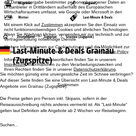
die Datenweitergabe bestimmter personenbezogener Daten an
Skigebiet
Langlauf
Drittanbieter in Drittländern außerhalb des Europäischen
Wirtschaftsraumes umfasst, wie Google oder Microsoft in den
USA.
Wetter
Last-Minute & Deals
Mit einem Klick auf
Zustimmen
akzeptieren Sie den Einsatz von
nicht funktionsnotwendigen Cookies und ähnlichen Technologien.
Wenn Sie
Ablehnen
klicken, verwenden wir nur technisch und zur
S
Deutschland
Zugspitze
Grainau (Zugspitze)
Vertragserfüllung notwendige Dienste.
Last-Minute & Deals Grainau
Weitere Informationen zur Cookienutzung und die Möglichkeit zur
t
Änderung Ihrer Einstellungen finden Sie in unserer
Cookie-Policy
.
(Zugspitze)
Informationen zum Verantwortlichen finden Sie in unserem
a
Impressum
. Informationen zu den Verarbeitungszwecken und
Ihren Rechten finden Sie in unserer
Datenschutzerklärung
.
r
Sie möchten günstig eine unvergessliche Zeit im Schnee verbringen?
Auf dieser Seite finden Sie eine Übersicht von Last-Minute & Deals
Zustimmen
t
Angebote von Grainau (Zugspitze).
Die Preise gelten pro Person inkl. Skipass, sofern in der
s
Reiseausschreibung nichts anderes vermerkt ist. Als "Last-Minute"
gelten laut Definition alle Angebote ab 2 Wochen vor Reisebeginn.
e
i
Suchen...
t