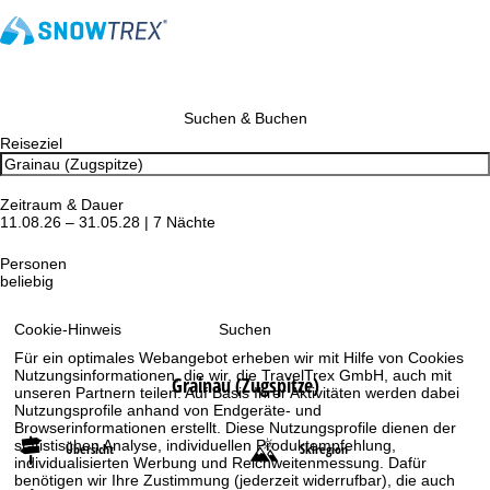
Suchen & Buchen
Reiseziel
Zeitraum & Dauer
11.08.26 – 31.05.28 | 7 Nächte
Personen
beliebig
Suchen
Cookie-Hinweis
Für ein optimales Webangebot erheben wir mit Hilfe von Cookies
Nutzungsinformationen, die wir, die TravelTrex GmbH, auch mit
Grainau (Zugspitze)
unseren Partnern teilen. Auf Basis Ihrer Aktivitäten werden dabei
Nutzungsprofile anhand von Endgeräte- und
Browserinformationen erstellt. Diese Nutzungsprofile dienen der
statistischen Analyse, individuellen Produktempfehlung,
Übersicht
Skiregion
individualisierten Werbung und Reichweitenmessung. Dafür
benötigen wir Ihre Zustimmung (jederzeit widerrufbar), die auch