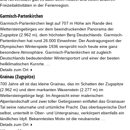
e
Freizeitaktivitäten in der Ferienregion.
Garmisch-Partenkirchen
Garmisch-Partenkirchen liegt auf 707 m Höhe am Rande des
Wettersteingebirges vor dem beeindruckenden Panorama der
Zugspitze (2.962 m), dem höchsten Berg Deutschlands. Garmisch-
Partenkirchen hat rund 26.000 Einwohner. Der Austragungsort der
Olympischen Winterspiele 1936 versprüht noch heute eine ganz
besondere Atmosphäre. Garmisch-Partenkirchen ist zugleich
Deutschlands bedeutendster Wintersportort und einer der besten
heilklimatischen Kurorte. …
Details zum Ort
Grainau (Zugspitze)
700 Jahre alt ist das kleine Grainau, das im Schatten der Zugspitze
(2.962 m) und dem markanten Waxenstein (2.277 m) im
Wettersteingebirge liegt. Im Angesicht einer malerischen
Alpenlandschaft und zwei toller Gebirgsseen entfaltet das Grainauer
Tal seine naturnahe und urtümliche Pracht. Das oberbayerische Dorf
selbst, unterteilt in Ober- und Untergrainau, verkörpert ebenfalls ein
ländliches Idyll. Bekanntestes Motiv ist die neubarocke …
Details zum Ort