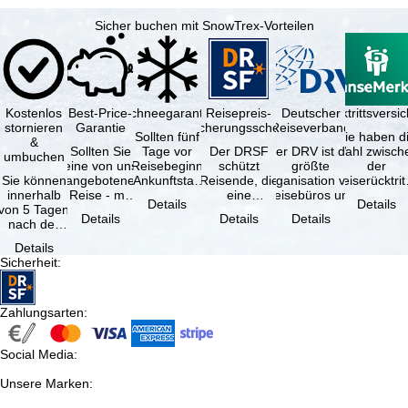
Sicher buchen mit SnowTrex-Vorteilen
Kostenlos
Best-Price-
Schneegarantie
Reisepreis-
Deutscher
Reiserücktrittsvers
stornieren
Garantie
Sicherungsschein
Reiseverband
Sollten fünf
Sie haben d
&
Sollten Sie
Tage vor
Der DRSF
Der DRV ist die
Wahl zwisch
umbuchen
eine von uns
Reisebeginn
schützt
größte
der
Sie können
angebotene
(Ankunftstag)
Reisende, die
Organisation von
Reiserücktrit
innerhalb
Reise - mit
aufgrund von
eine
Reisebüros und
Versicheru
Details
Details
von 5 Tagen
gleicher
Schneemangel
Pauschalreise
Reiseveranstaltern
(inklusive 
Details
Details
Details
nach der
Verfügbarkeit
…
oder
in …
Buchung
und …
verbundene
Details
kostenfrei
Reiseleistungen
Sicherheit
:
zurücktreten,
…
…
Zahlungsarten
:
Social Media
:
Unsere Marken
: