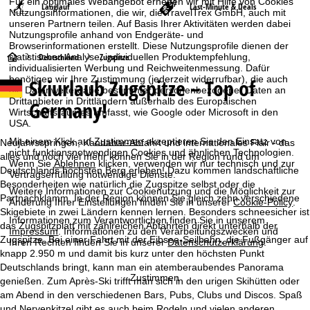
Für ein optimales Webangebot erheben wir mit Hilfe von Cookies
Langlauf
Last-Minute & Deals
Nutzungsinformationen, die wir, die TravelTrex GmbH, auch mit
unseren Partnern teilen. Auf Basis Ihrer Aktivitäten werden dabei
Nutzungsprofile anhand von Endgeräte- und
Browserinformationen erstellt. Diese Nutzungsprofile dienen der
S
statistischen Analyse, individuellen Produktempfehlung,
Deutschland
Zugspitze
individualisierten Werbung und Reichweitenmessung. Dafür
benötigen wir Ihre Zustimmung (jederzeit widerrufbar), die auch
Skiurlaub Zugspitze – Top of
t
die Datenweitergabe bestimmter personenbezogener Daten an
Drittanbieter in Drittländern außerhalb des Europäischen
Germany!
Wirtschaftsraumes umfasst, wie Google oder Microsoft in den
a
USA.
Mit einem Klick auf
Zustimmen
akzeptieren Sie den Einsatz von
r
Neujahrsspringen, Kandahar-Abfahrt und internationales Flair - das
nicht funktionsnotwendigen Cookies und ähnlichen Technologien.
alles und noch viel mehr können Sie in der Region rund um
Wenn Sie
Ablehnen
klicken, verwenden wir nur technisch und zur
t
Deutschlands höchsten Berg erleben! Dazu kommen landschaftliche
Vertragserfüllung notwendige Dienste.
Besonderheiten wie natürlich die Zugspitze selbst oder die
Weitere Informationen zur Cookienutzung und die Möglichkeit zur
Partnachklamm. In der Region können Sie gleich zehn verschiedene
s
Änderung Ihrer Einstellungen finden Sie in unserer
Cookie-Policy
.
Skigebiete in zwei Ländern kennen lernen. Besonders schneesicher ist
Informationen zum Verantwortlichen finden Sie in unserem
das Zugspitzplatt mit zahlreichen Abfahrten direkt unterhalb der
e
Impressum
. Informationen zu den Verarbeitungszwecken und
Zugspitze. Bei einer Fahrt mit der Eibsee-Seilbahn, die Fußgänger auf
Ihren Rechten finden Sie in unserer
Datenschutzerklärung
.
knapp 2.950 m und damit bis kurz unter den höchsten Punkt
i
Deutschlands bringt, kann man ein atemberaubendes Panorama
Zustimmen
genießen. Zum Après-Ski trifft man sich in den urigen Skihütten oder
t
am Abend in den verschiedenen Bars, Pubs, Clubs und Discos. Spaß
und Nervenkitzel gibt es auch beim Rodeln und vielen anderen