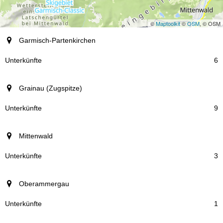
©
Maptoolkit
©
OSM
, © OSM
Ort
Garmisch-Partenkirchen
Unterkünfte
6
Grainau (Zugspitze)
9
Mittenwald
3
Oberammergau
1