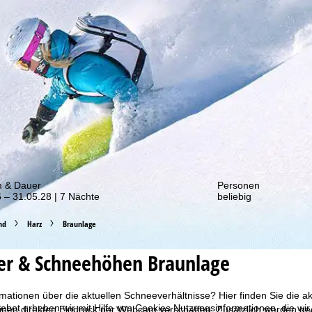
von unseren Rabatt-Aktionen!
m & Dauer
Personen
 – 31.05.28 | 7 Nächte
beliebig
nd
Harz
Braunlage
er & Schneehöhen Braunlage
mationen über die aktuellen Schneeverhältnisse? Hier finden Sie die a
bot erheben wir mit Hilfe von Cookies Nutzungsinformationen, die wir
inen direkten Eindruck per Webcam verschaffen. Zusätzlich werden geö