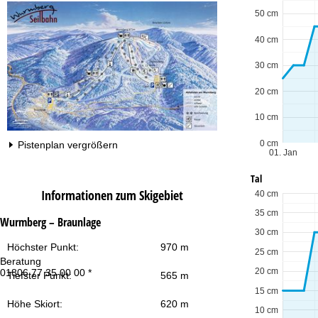
50 cm
40 cm
30 cm
20 cm
10 cm
0 cm
Pistenplan vergrößern
01. Jan
Tal
Informationen zum Skigebiet
40 cm
35 cm
Wurmberg – Braunlage
30 cm
Höchster Punkt:
970 m
25 cm
Beratung
Öf
20 cm
01806 77 35 00 00 *
Mo
Tiefster Punkt:
565 m
Fr
15 cm
Sa
Höhe Skiort:
620 m
10 cm