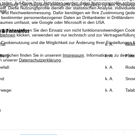
 teilen. Auf Basis Ihrer Aktivitäten werden dabei Nutzungsprofile anh
 angezeigt. Das Diagramm ermöglicht einen Vergleich zu den Schneever
llt. Diese Nutzungsprofile dienen der statistischen Analyse, individue
age.
g und Reichweitenmessung. Dafür benötigen wir Ihre Zustimmung (jederz
 bestimmter personenbezogener Daten an Drittanbieter in Drittländern
raumes umfasst, wie Google oder Microsoft in den USA.
& Pisteninfos
mmen
akzeptieren Sie den Einsatz von nicht funktionsnotwendigen Cook
blehnen
klicken, verwenden wir nur technisch und zur Vertragserfüllun
 Cookienutzung und die Möglichkeit zur Änderung Ihrer Einstellungen f
al:
k. A.
Skili
wortlichen finden Sie in unserem
Impressum
. Informationen zu den V
Berg:
k. A.
Piste
in unserer
Datenschutzerklärung
.
efall:
k. A.
Rode
nd:
k. A.
Snow
rwege:
k. A.
Talab
n