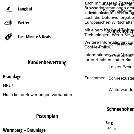
auch mit unseren Partnern
Berg und im Tal
Browserinformationen erste
Langlauf
t
Saison in Braunl
individualisierten Werbun
auch die Datenweitergabe
Wetter
Europäischen Wirtschafts
s
Schneehöhen 
Mit einem Klick auf
Zusti
Technologien. Wenn Sie
A
e
Last-Minute & Deals
Weitere Informationen zur
Schneehöhe T
Cookie-Policy
.
i
Informationen zum Verant
Schneehöhe 
Ihren Rechten finden Sie 
t
Kundenbewertung
Letzter Schne
e
Braunlage
Zustimmen
Schneezusta
NEU!
Winterwande
Noch keine Bewertungen vorhanden.
Schneehöhe
Pistenplan
Berg
60 cm
Wurmberg – Braunlage