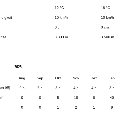
12 °C
18 °C
digkeit
10 km/h
10 km/h
0 cm
0 cm
enze
3.300 m
3.500 m
2025
Aug
Sep
Okt
Nov
Dez
Jan
en (Ø)
9 h
6 h
3 h
4 h
4 h
3 h
cm)
0
0
5
18
6
40
0
0
1
2
1
9