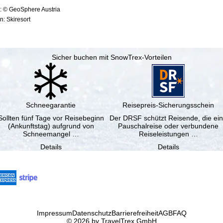
: © GeoSphere Austria
: Skiresort
Sicher buchen mit SnowTrex-Vorteilen
Schneegarantie
Reisepreis-Sicherungsschein
Sollten fünf Tage vor Reisebeginn
Der DRSF schützt Reisende, die ei
(Ankunftstag) aufgrund von
Pauschalreise oder verbundene
Schneemangel …
Reiseleistungen …
Details
Details
Impressum
Datenschutz
Barrierefreiheit
AGB
FAQ
© 2026 by TravelTrex GmbH