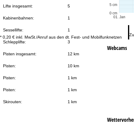
5 cm
Lifte insgesamt:
5
0 cm
01. Jan
Kabinenbahnen:
1
Sessellifte:
1
Zu
* 0,20 € inkl. MwSt./Anruf aus den dt. Fest- und Mobilfunknetzen
Schlepplifte:
3
Webcams
Pisten insgesamt:
12 km
Pisten:
10 km
Pisten:
1 km
Pisten:
1 km
Skirouten:
1 km
Wettervorhe