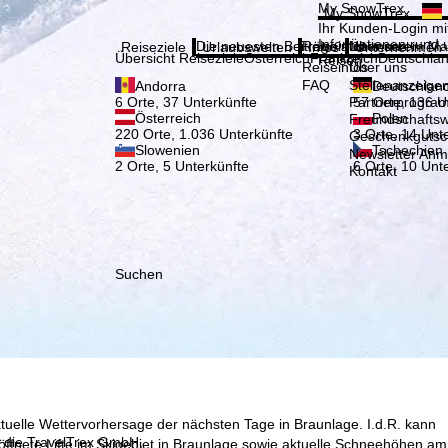
Bitte
My SnowTrex
My SnowTrex
Anmelden
Ihr Kunden-Login mit
Informationen rund 
Die neuesten Beiträge aus unserem Ma
Reiseinfos
Über uns
Reiseziele
Urlaubswelten
Infos
Unternehmen
Übersicht Reiseziele
Österreich
Frankreich
Deutschla
Reisen.
Reiseinfos
Über uns
FAQ
Stellenanzeige
Andorra
Deutschlan
Partnerprogra
6 Orte, 37 Unterkünfte
57 Orte, 136 U
Österreich
Polen
Freundschafts
220 Orte, 1.036 Unterkünfte
3 Orte, 14 Unt
Geschenkgutsc
Slowenien
Tschechien
Newsletter An
2 Orte, 5 Unterkünfte
6 Orte, 10 Unt
Kontakt
Suchen
ktuelle Wettervorhersage der nächsten Tage in Braunlage. I.d.R. kann
, die TravelTrex GmbH,
ffnete Lifte im Skigebiet in Braunlage sowie aktuelle Schneehöhen am