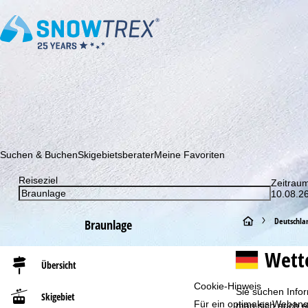
Abonnieren Sie unseren Newsletter und erfahren Sie als Erster 
Suchen & Buchen
Skigebietsberater
Meine Favoriten
Reiseziel
Zeitrau
10.08.26
S
Deutschla
Braunlage
t
Wett
Übersicht
a
Cookie-Hinweis
Sie suchen Infor
Skigebiet
Für ein optimales Webange
r
man sich auch e