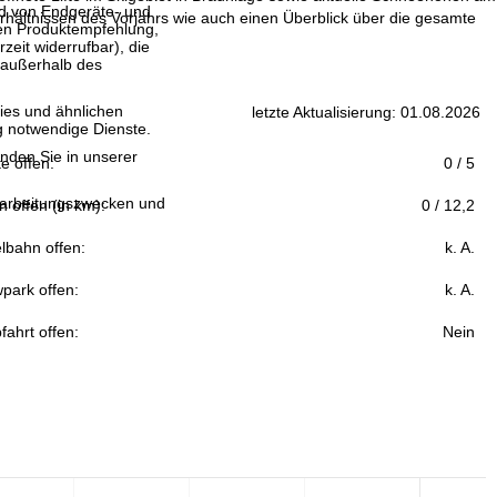
and von Endgeräte- und
hältnissen des Vorjahrs wie auch einen Überblick über die gesamte
llen Produktempfehlung,
eit widerrufbar), die
 außerhalb des
ies und ähnlichen
letzte Aktualisierung: 01.08.2026
g notwendige Dienste.
inden Sie in unserer
fte offen:
0 / 5
erarbeitungszwecken und
n offen (in km):
0 / 12,2
lbahn offen:
k. A.
park offen:
k. A.
fahrt offen:
Nein