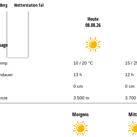
 Berg
Wetterstation Tal
Heute
08.08.26
sage
Temp.
10 / 20 °C
15 / 2
ndauer
13 h
12 h
0 cm
0 cm
enze
3.500 m
3.700
Morgens
Mitt