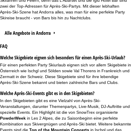
Skifahren und Feiern, denn das L’Abarset und die Iglú Hotel Bar sind
zwei der Top-Adressen für Après-Ski-Partys. Mit dieser lebhaften
Après-Ski-Szene hat Andorra alles, was man für eine perfekte Party
Skireise braucht - von Bars bis hin zu Nachtclubs.
Alle Angebote in Andorra
FAQ
Welche Skigebiete eignen sich besonders für einen Après-Ski-Urlaub?
Für einen perfekten Party Skiurlaub eignen sich vor allem Skigebiete in
Österreich wie Ischgl und Sölden sowie Val Thorens in Frankreich und
Zermatt in der Schweiz. Diese Skigebiete sind für ihre lebendige
Après-Ski-Szene bekannt und bieten zahlreiche Bars und Clubs.
Welche Après-Ski-Events gibt es in den Skigebieten?
In den Skigebieten gibt es eine Vielzahl von Après-Ski-
Veranstaltungen, darunter Themenpartys, Live-Musik, DJ-Auftritte und
spezielle Events. Ein Highlight ist die von SnowTrex organisierte
PowderWeek
in Les 2 Alpes, die zu Saisonbeginn eine perfekte
Kombination aus Skivergnügen und Après-Ski bietet. Weitere bekannte
Events sind die
Top of the Mountain Concerts
in Ischgl und das