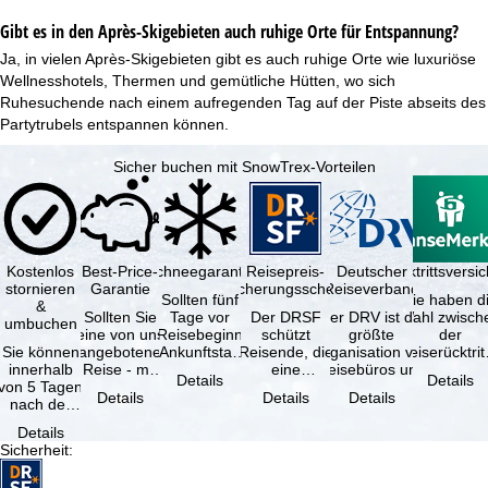
Gibt es in den Après-Skigebieten auch ruhige Orte für Entspannung?
Ja, in vielen Après-Skigebieten gibt es auch ruhige Orte wie luxuriöse
Wellnesshotels
, Thermen und gemütliche Hütten, wo sich
Ruhesuchende nach einem aufregenden Tag auf der Piste abseits des
Partytrubels entspannen können.
Sicher buchen mit SnowTrex-Vorteilen
Kostenlos
Best-Price-
Schneegarantie
Reisepreis-
Deutscher
Reiserücktrittsvers
stornieren
Garantie
Sicherungsschein
Reiseverband
Sollten fünf
Sie haben d
&
Sollten Sie
Tage vor
Der DRSF
Der DRV ist die
Wahl zwisch
umbuchen
eine von uns
Reisebeginn
schützt
größte
der
Sie können
angebotene
(Ankunftstag)
Reisende, die
Organisation von
Reiserücktrit
innerhalb
Reise - mit
aufgrund von
eine
Reisebüros und
Versicheru
Details
Details
von 5 Tagen
gleicher
Schneemangel
Pauschalreise
Reiseveranstaltern
(inklusive 
Details
Details
Details
nach der
Verfügbarkeit
…
oder
in …
Buchung
und …
verbundene
Details
kostenfrei
Reiseleistungen
Sicherheit
:
zurücktreten,
…
…