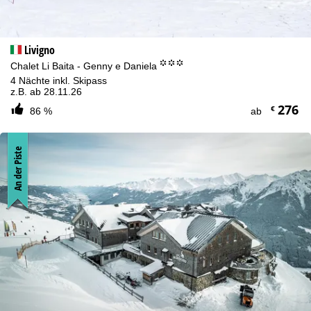
Livigno
°°°
Chalet Li Baita - Genny e Daniela
4 Nächte inkl. Skipass
z.B. ab 28.11.26
276
€
86 %
ab
An der Piste