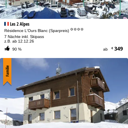
Les 2 Alpes
°°°°
Résidence L'Ours Blanc (Sparpreis)
7 Nächte inkl. Skipass
z.B. ab 12.12.26
349
€
90 %
ab
Familie