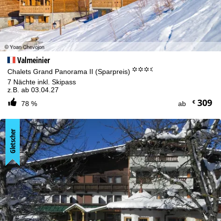
Valmeinier
°°°.
Chalets Grand Panorama II (Sparpreis)
7 Nächte inkl. Skipass
z.B. ab 03.04.27
309
€
78 %
ab
Gletscher