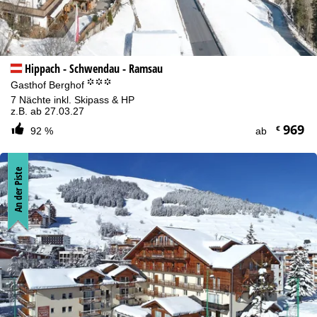
Hippach - Schwendau - Ramsau
°°°
Gasthof Berghof
7 Nächte inkl. Skipass & HP
z.B. ab 27.03.27
969
€
92 %
ab
An der Piste