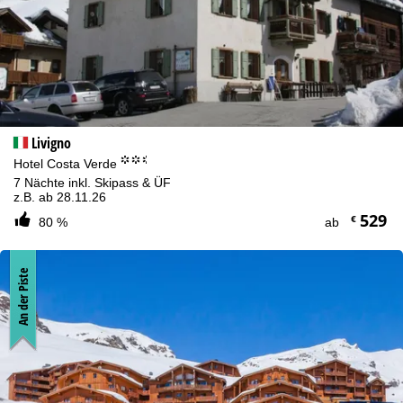
Livigno
°°.
Hotel Costa Verde
7 Nächte inkl. Skipass & ÜF
z.B. ab 28.11.26
529
€
80 %
ab
An der Piste