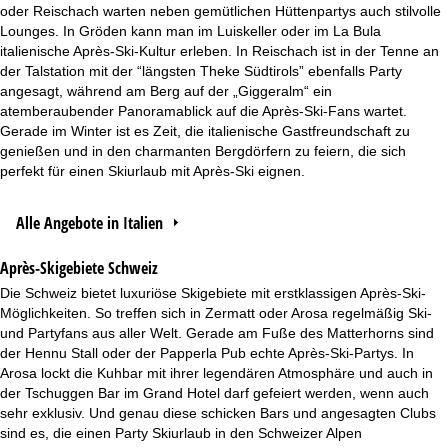
oder Reischach warten neben gemütlichen Hüttenpartys auch stilvolle
Lounges. In Gröden kann man im Luiskeller oder im La Bula
italienische Après-Ski-Kultur erleben. In Reischach ist in der Tenne an
der Talstation mit der “längsten Theke Südtirols” ebenfalls Party
angesagt, während am Berg auf der „Giggeralm“ ein
atemberaubender Panoramablick auf die Après-Ski-Fans wartet.
Gerade im Winter ist es Zeit, die italienische Gastfreundschaft zu
genießen und in den charmanten Bergdörfern zu feiern, die sich
perfekt für einen Skiurlaub mit Après-Ski eignen.
Alle Angebote in Italien
Après-Skigebiete Schweiz
Die Schweiz bietet luxuriöse Skigebiete mit erstklassigen Après-Ski-
Möglichkeiten. So treffen sich in Zermatt oder Arosa regelmäßig Ski-
und Partyfans aus aller Welt. Gerade am Fuße des Matterhorns sind
der Hennu Stall oder der Papperla Pub echte Après-Ski-Partys. In
Arosa lockt die Kuhbar mit ihrer legendären Atmosphäre und auch in
der Tschuggen Bar im Grand Hotel darf gefeiert werden, wenn auch
sehr exklusiv. Und genau diese schicken Bars und angesagten Clubs
sind es, die einen Party Skiurlaub in den Schweizer Alpen