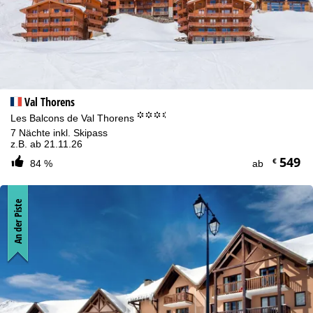
Val Thorens
°°°.
Les Balcons de Val Thorens
7 Nächte inkl. Skipass
z.B. ab 21.11.26
549
€
84 %
ab
An der Piste