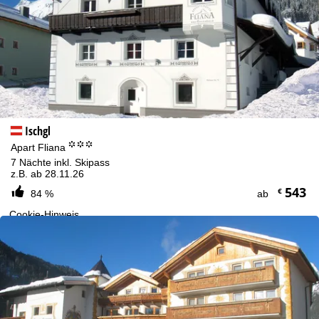
Ischgl
°°°
Apart Fliana
7 Nächte inkl. Skipass
z.B. ab 28.11.26
543
€
84 %
ab
Cookie-Hinweis
Für ein optimales Webangebot erheben wir mit Hilfe von Cookies
Nutzungsinformationen, die wir, die TravelTrex GmbH, auch mit
unseren Partnern teilen. Auf Basis Ihrer Aktivitäten werden dabei
Nutzungsprofile anhand von Endgeräte- und
Browserinformationen erstellt. Diese Nutzungsprofile dienen der
statistischen Analyse, individuellen Produktempfehlung,
individualisierten Werbung und Reichweitenmessung. Dafür
benötigen wir Ihre Zustimmung (jederzeit widerrufbar), die auch