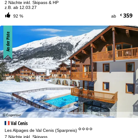
2 Nächte inkl. Skipass & HP
z.B. ab 12.03.27
359
€
92 %
ab
An der Piste
Val Cenis
°°°°
Les Alpages de Val Cenis (Sparpreis)
7 Nächte inkl. Skipass