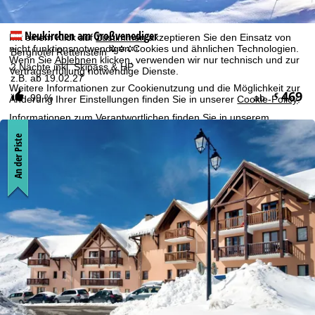
Wirtschaftsraumes umfasst, wie Google oder Microsoft in den
USA.
Neukirchen am Großvenediger
Mit einem Klick auf
Zustimmen
akzeptieren Sie den Einsatz von
nicht funktionsnotwendigen Cookies und ähnlichen Technologien.
°°°.
Berghotel Rettenstein
Wenn Sie
Ablehnen
klicken, verwenden wir nur technisch und zur
2 Nächte inkl. Skipass & HP
Vertragserfüllung notwendige Dienste.
z.B. ab 19.02.27
Weitere Informationen zur Cookienutzung und die Möglichkeit zur
469
€
99 %
ab
Änderung Ihrer Einstellungen finden Sie in unserer
Cookie-Policy
.
Informationen zum Verantwortlichen finden Sie in unserem
Impressum
. Informationen zu den Verarbeitungszwecken und
An der Piste
Ihren Rechten finden Sie in unserer
Datenschutzerklärung
.
Zustimmen