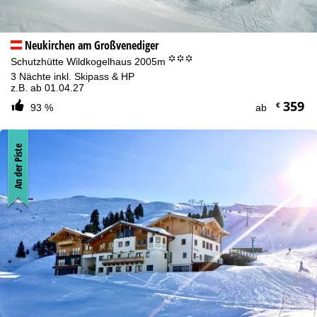
Neukirchen am Großvenediger
°°°
Schutzhütte Wildkogelhaus 2005m
3 Nächte inkl. Skipass & HP
z.B. ab 01.04.27
359
€
93 %
ab
An der Piste
Cookie-Hinweis
Für ein optimales Webangebot erheben wir mit Hilfe von Cookies
Nutzungsinformationen, die wir, die TravelTrex GmbH, auch mit
unseren Partnern teilen. Auf Basis Ihrer Aktivitäten werden dabei
Nutzungsprofile anhand von Endgeräte- und
Browserinformationen erstellt. Diese Nutzungsprofile dienen der
statistischen Analyse, individuellen Produktempfehlung,
individualisierten Werbung und Reichweitenmessung. Dafür
benötigen wir Ihre Zustimmung (jederzeit widerrufbar), die auch
die Datenweitergabe bestimmter personenbezogener Daten an
Drittanbieter in Drittländern außerhalb des Europäischen