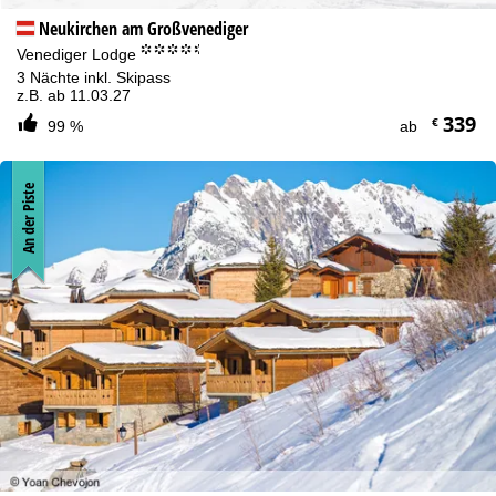
Neukirchen am Großvenediger
°°°°.
Venediger Lodge
3 Nächte inkl. Skipass
z.B. ab 11.03.27
339
€
99 %
ab
An der Piste