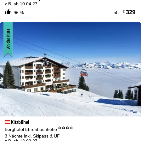
z.B. ab 10.04.27
329
€
96 %
ab
An der Piste
Kitzbühel
°°°°
Berghotel Ehrenbachhöhe
3 Nächte inkl. Skipass & ÜF
z.B. ab 18.03.27