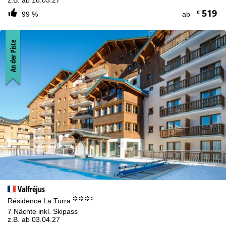
519
€
99 %
ab
An der Piste
Valfréjus
°°°.
Résidence La Turra
7 Nächte inkl. Skipass
z.B. ab 03.04.27