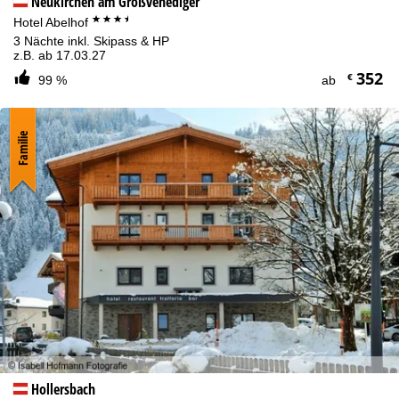
Neukirchen am Großvenediger
***+
Hotel Abelhof
3 Nächte inkl. Skipass & HP
z.B. ab 17.03.27
352
€
99 %
ab
Familie
Hollersbach