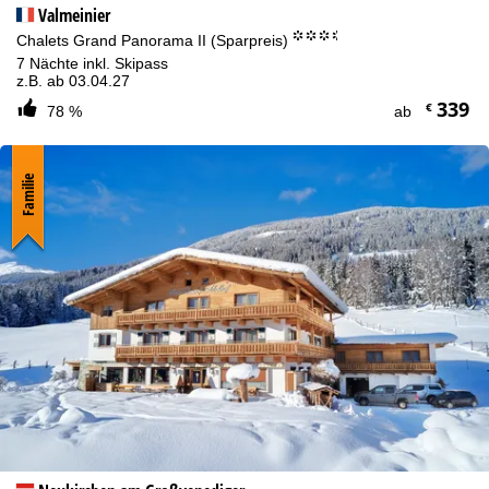
Valmeinier
°°°.
Chalets Grand Panorama II (Sparpreis)
7 Nächte inkl. Skipass
z.B. ab 03.04.27
339
€
78 %
ab
Familie