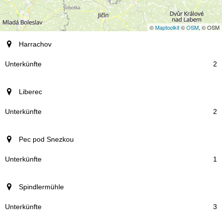
©
Maptoolkit
©
OSM
, © OSM
Ort
Harrachov
Unterkünfte
2
Liberec
2
Pec pod Snezkou
1
Spindlermühle
3