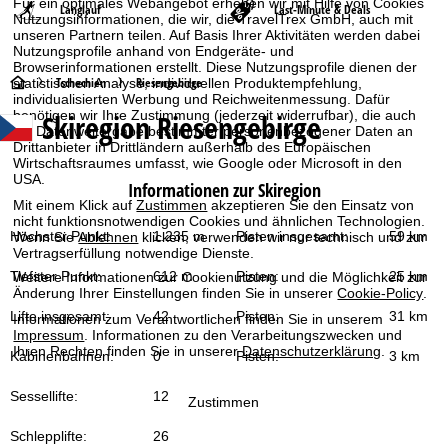
Für ein optimales Webangebot erheben wir mit Hilfe von Cookies
Langlauf
Last-Minute & Deals
Nutzungsinformationen, die wir, die TravelTrex GmbH, auch mit
unseren Partnern teilen. Auf Basis Ihrer Aktivitäten werden dabei
Nutzungsprofile anhand von Endgeräte- und
Browserinformationen erstellt. Diese Nutzungsprofile dienen der
S
Tschechien
Riesengebirge
statistischen Analyse, individuellen Produktempfehlung,
individualisierten Werbung und Reichweitenmessung. Dafür
benötigen wir Ihre Zustimmung (jederzeit widerrufbar), die auch
Skiregion Riesengebirge
t
die Datenweitergabe bestimmter personenbezogener Daten an
Drittanbieter in Drittländern außerhalb des Europäischen
Wirtschaftsraumes umfasst, wie Google oder Microsoft in den
a
USA.
Informationen zur Skiregion
r
Mit einem Klick auf
Zustimmen
akzeptieren Sie den Einsatz von
nicht funktionsnotwendigen Cookies und ähnlichen Technologien.
Höchster Punkt:
1.235 m
Pisten insgesamt:
59 km
Wenn Sie
Ablehnen
klicken, verwenden wir nur technisch und zur
t
Vertragserfüllung notwendige Dienste.
Tiefster Punkt:
612 m
Pisten:
25 km
Weitere Informationen zur Cookienutzung und die Möglichkeit zur
s
Änderung Ihrer Einstellungen finden Sie in unserer
Cookie-Policy
.
Lifte insgesamt:
42
Pisten:
31 km
Informationen zum Verantwortlichen finden Sie in unserem
e
Impressum
. Informationen zu den Verarbeitungszwecken und
Ihren Rechten finden Sie in unserer
Datenschutzerklärung
.
Kabinenbahnen:
0
Pisten:
3 km
i
Sessellifte:
12
Zustimmen
t
Schlepplifte:
26