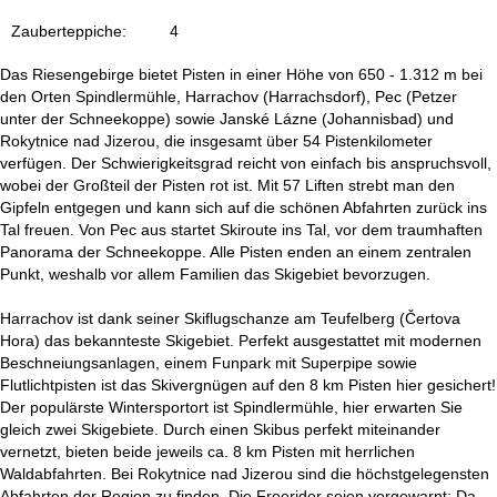
e
Zauberteppiche:
4
Das Riesengebirge bietet Pisten in einer Höhe von 650 - 1.312 m bei
den Orten Spindlermühle, Harrachov (Harrachsdorf), Pec (Petzer
unter der Schneekoppe) sowie Janské Lázne (Johannisbad) und
Rokytnice nad Jizerou, die insgesamt über 54 Pistenkilometer
verfügen. Der Schwierigkeitsgrad reicht von einfach bis anspruchsvoll,
wobei der Großteil der Pisten rot ist. Mit 57 Liften strebt man den
Gipfeln entgegen und kann sich auf die schönen Abfahrten zurück ins
Tal freuen. Von Pec aus startet Skiroute ins Tal, vor dem traumhaften
Panorama der Schneekoppe. Alle Pisten enden an einem zentralen
Punkt, weshalb vor allem Familien das Skigebiet bevorzugen.
Harrachov ist dank seiner Skiflugschanze am Teufelberg (Čertova
Hora) das bekannteste Skigebiet. Perfekt ausgestattet mit modernen
Beschneiungsanlagen, einem Funpark mit Superpipe sowie
Flutlichtpisten ist das Skivergnügen auf den 8 km Pisten hier gesichert!
Der populärste Wintersportort ist Spindlermühle, hier erwarten Sie
gleich zwei Skigebiete. Durch einen Skibus perfekt miteinander
vernetzt, bieten beide jeweils ca. 8 km Pisten mit herrlichen
Waldabfahrten. Bei Rokytnice nad Jizerou sind die höchstgelegensten
Abfahrten der Region zu finden. Die Freerider seien vorgewarnt: Da