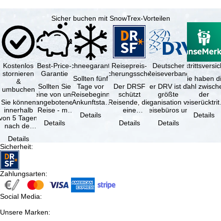
Sicher buchen mit SnowTrex-Vorteilen
Kostenlos
Best-Price-
Schneegarantie
Reisepreis-
Deutscher
Reiserücktrittsvers
stornieren
Garantie
Sicherungsschein
Reiseverband
Sollten fünf
Sie haben d
&
Sollten Sie
Tage vor
Der DRSF
Der DRV ist die
Wahl zwisch
umbuchen
eine von uns
Reisebeginn
schützt
größte
der
Sie können
angebotene
(Ankunftstag)
Reisende, die
Organisation von
Reiserücktrit
innerhalb
Reise - mit
aufgrund von
eine
Reisebüros und
Versicheru
Details
Details
von 5 Tagen
gleicher
Schneemangel
Pauschalreise
Reiseveranstaltern
(inklusive 
Details
Details
Details
nach der
Verfügbarkeit
…
oder
in …
Buchung
und …
verbundene
Details
kostenfrei
Reiseleistungen
Sicherheit
:
zurücktreten,
…
…
Zahlungsarten
:
Social Media
:
Unsere Marken
: