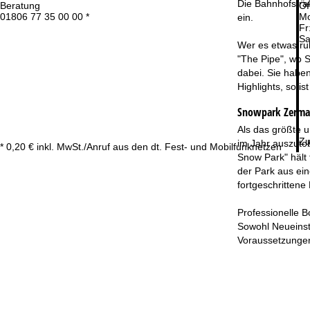
Die Bahnhofstraß
Beratung
Öf
01806 77 35 00 00 *
Mo
ein.
Fr
Sa
Wer es etwas ru
"The Pipe", wo S
dabei. Sie haben
Highlights, so 
Snowpark Zerma
Als das größte 
Zu
im Jahr auszutob
* 0,20 € inkl. MwSt./Anruf aus den dt. Fest- und Mobilfunknetzen
Snow Park" hält
der Park aus ein
fortgeschrittene
Professionelle B
Sowohl Neueinste
Voraussetzungen 