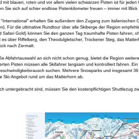
mit blauen, roten und vor allem vielen schwarzen Pisten ist für jede
 Sie sich auf schier endlose Pistenkilometer freuen – immer mit Blick
 "International" erhalten Sie außerdem den Zugang zum italienischen 
on). Für die ultimative Rundtour über alle Skiberge der Region empfehle
und Safari Gold) können Sie den ganzen Tag traumhafte Pisten fahren,
es über Riffelberg, den Theodulgletscher, Trockener Steg, das Matterho
rück nach Zermatt.
ße Abfahrtauswahl an sich nicht schon genug, bietet die Region weitere
derten Pisten müssen alle Skifahrer langsam und kontrolliert fahren. Ein
eschwindigkeitsrausch suchen. Mehrere Snowparks und insgesamt 36 k
tige Ski-Angebot rund um das Matterhorn ab.
ch untergebracht sind, müssen Sie den kostenpflichtigen Shuttlezug z