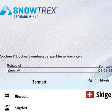
Abonnieren Sie unseren Newsletter und erfahren Sie als Erster 
Suchen & Buchen
Skigebietsberater
Meine Favoriten
Reiseziel
Zeitrau
08.08.26
S
Schweiz
Zermatt
t
Skig
Übersicht
a
Skigebiet
r