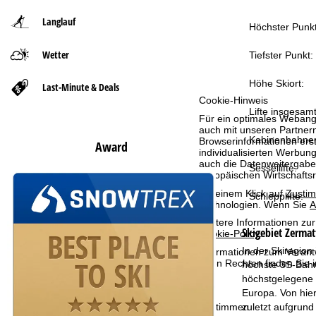
Langlauf
t
Höchster Punkt
Wetter
s
Tiefster Punkt:
e
Höhe Skiort:
Last-Minute & Deals
Cookie-Hinweis
Lifte insgesamt
i
Für ein optimales Webange
auch mit unseren Partnern
Kabinenbahne
t
Browserinformationen erste
Award
individualisierten Werbun
auch die Datenweitergabe
Sessellifte:
e
Europäischen Wirtschafts
Mit einem Klick auf
Zusti
Schlepplifte:
Technologien. Wenn Sie
A
Weitere Informationen zur
Skigebiet
Zermat
Cookie-Policy
.
In der Skiregion
Informationen zum Verant
Ihren Rechten finden Sie 
höchste 3S-Bahn 
höchstgelegene S
Europa. Von hier
Zustimmen
zuletzt aufgrund