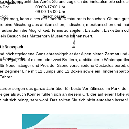
e ist Brennpunkt des Après-Ski und zugleich die Einkaufsmeile schlec
fnungszeiten
-Do:
09:00-17:00 Uhr
:
09:00-15:00 Uhr
-So:
geschlossen
higer mag, kann eines der über 90 Restaurants besuchen. Ob nun gutbü
ie eine Mischung aus afrikanischen, indischen, mexikanischen und thai
 außerdem die Möglichkeit, Tennis zu spielen, Eislaufen, Eisklettern od
Beratung
ist ein Besuch des Matterhorn Museums lohnenswert.
tt:
Snowpark
und höchstgelegene Ganzjahresskigebiet der Alpen bieten Zermatt und 
r Kontaktseite
en. Egal, ob auf einem oder zwei Brettern, ambitionierte Wintersportl
 für Neueinsteiger und Pros der Szene verschiedene Obstacles bereit,
er Beginner Line mit 12 Jumps und 12 Boxen sowie ein Hindernisparcou
 Fahrer.
oarder sorgen das ganze Jahr über für beste Verhältnisse im Park, der
iger als auch Könner fühlen sich an diesem Ort, der auf einer Höhe v
mit sich bringt, sehr wohl. Das sollten Sie sich nicht entgehen lassen!