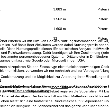
:
3.883 m
Pisten 
1.562 m
Pisten:
1.608 m
Pisten:
:
32
Pisten:
bot erheben wir mit Hilfe von Cookies Nutzungsinformationen, die wir
 teilen. Auf Basis Ihrer Aktivitäten werden dabei Nutzungsprofile anh
n:
15
Skirout
llt. Diese Nutzungsprofile dienen der statistischen Analyse, individue
g und Reichweitenmessung. Dafür benötigen wir Ihre Zustimmung (jederz
 bestimmter personenbezogener Daten an Drittanbieter in Drittländern
8
raumes umfasst, wie Google oder Microsoft in den USA.
mmen
akzeptieren Sie den Einsatz von nicht funktionsnotwendigen Cook
9
blehnen
klicken, verwenden wir nur technisch und zur Vertragserfüllun
 Cookienutzung und die Möglichkeit zur Änderung Ihrer Einstellungen f
t
 Zermatt-Matterhorn fahren Sie mit dem Skipass "Zermatt" auf 200 km f
wortlichen finden Sie in unserem
Impressum
. Informationen zu den V
in unserer
Datenschutzerklärung
.
der Welt. In dem sagenhaften Gebiet regieren die Superlative: Mit kn
kigebiet der Alpen. Der höchste Lift am Klein Matterhorn reicht bis au
 oben bietet sich eine fantastische Rundumsicht auf 38 Alpenriesen und
 seiner Vielseitigkeit und Schneesicherheit das ganze Jahr über einer d