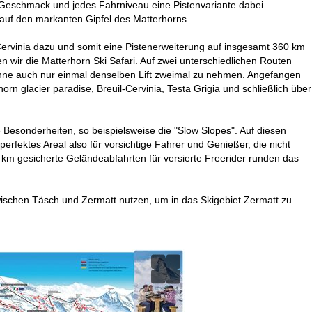
n Geschmack und jedes Fahrniveau eine Pistenvariante dabei.
 auf den markanten Gipfel des Matterhorns.
Cervinia dazu und somit eine Pistenerweiterung auf insgesamt 360 km
n wir die Matterhorn Ski Safari. Auf zwei unterschiedlichen Routen
 ohne auch nur einmal denselben Lift zweimal zu nehmen. Angefangen
rn glacier paradise, Breuil-Cervinia, Testa Grigia und schließlich über
 Besonderheiten, so beispielsweise die "Slow Slopes". Auf diesen
 perfektes Areal also für vorsichtige Fahrer und Genießer, die nicht
m gesicherte Geländeabfahrten für versierte Freerider runden das
wischen Täsch und Zermatt nutzen, um in das Skigebiet Zermatt zu