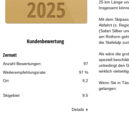
25 km Länge und 
Insgesamt können
Mit dem Skipass
Abfahrt (s. Regi
(Safari Silber 
am Rothorn geht 
Kundenbewertung
die Stafelalp zu
Als wäre die gro
Zermatt
speziell beschil
Anzahl Bewertungen:
97
unbedingt den G
wirklich vielsei
Weiterempfehlungsrate:
97 %
Ort
9,2
Wenn Sie in Täs
gelangen.
Skigebiet
9,5
Details