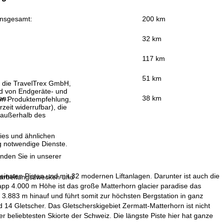
insgesamt:
200 km
32 km
117 km
51 km
, die TravelTrex GmbH,
and von Endgeräte- und
en:
38 km
llen Produktempfehlung,
eit widerrufbar), die
 außerhalb des
ies und ähnlichen
g notwendige Dienste.
inden Sie in unserer
einsten Pisten und mit 32 modernen Liftanlagen. Darunter ist auch die
erarbeitungszwecken und
app 4.000 m Höhe ist das große Matterhorn glacier paradise das
f 3.883 m hinauf und führt somit zur höchsten Bergstation in ganz
 14 Gletscher. Das Gletscherskigebiet Zermatt-Matterhorn ist nicht
er beliebtesten Skiorte der Schweiz. Die längste Piste hier hat ganze