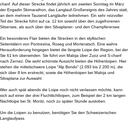
t
chanf. Auf dieser Strecke findet jährlich am zweiten Sonntag im März
der Engadin Skimarathon, das Langlauf-Großereignis des Jahres statt,
e
an dem mehrere Tausend Langläufer teilnehmen. Ein sehr reizvoller
Teil der Strecke führt auf ca. 12 km sowohl über den zugefrorenen
Silsersee, als auch über den Silvaplaner- und den Champferersee.
Ein besonderes Flair bieten die Strecken in den idyllischen
Seitentälern von Pontresina, Roseg und Morteratsch. Eine wahre
Herausforderung hingegen bietet die längste Loipe der Region, bei der
Sie 61 km überwinden. Sie führt von Maloja über Zuoz und S-chanf
nach Zernez. Die wohl schönste Aussicht bieten die Höhenloipen. Hier
stehen die mittelschwere Loipe "Alp Bondo" (2.093 bis 2.200 m), die
sich über 8 km erstreckt, sowie die Höhenloipen bei Maloja und
Silvaplana zur Auswahl.
Wer auch spät abends die Loipe noch nicht verlassen möchte, kann
sich auf einer der drei Fluchtlichtloipen, zum Beispiel der 2 km langen
Nachtloipe bei St. Moritz, noch zu später Stunde austoben.
Um die Loipen zu benutzen, benötigen Sie den Schweizerischen
Langlaufpass.