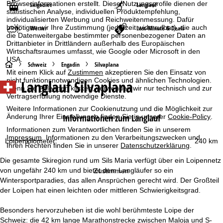
Browserinformationen erstellt. Diese Nutzungsprofile dienen der
Skigebiet
Langlauf
statistischen Analyse, individuellen Produktempfehlung,
individualisierten Werbung und Reichweitenmessung. Dafür
benötigen wir Ihre Zustimmung (jederzeit widerrufbar), die auch
Wetter
Last-Minute & Deals
die Datenweitergabe bestimmter personenbezogener Daten an
Drittanbieter in Drittländern außerhalb des Europäischen
Wirtschaftsraumes umfasst, wie Google oder Microsoft in den
USA.
S
Schweiz
Engadin
Silvaplana
Mit einem Klick auf
Zustimmen
akzeptieren Sie den Einsatz von
nicht funktionsnotwendigen Cookies und ähnlichen Technologien.
Langlauf Silvaplana
t
Wenn Sie
Ablehnen
klicken, verwenden wir nur technisch und zur
Vertragserfüllung notwendige Dienste.
a
Weitere Informationen zur Cookienutzung und die Möglichkeit zur
Informationen zum Langlauf
Änderung Ihrer Einstellungen finden Sie in unserer
Cookie-Policy
.
r
Informationen zum Verantwortlichen finden Sie in unserem
Impressum
. Informationen zu den Verarbeitungszwecken und
Loipenkilometer:
240 km
Ihren Rechten finden Sie in unserer
Datenschutzerklärung
.
t
Die gesamte Skiregion rund um Sils Maria verfügt über ein Loipennetz
s
von ungefähr 240 km und bietet dem Langläufer so ein
Zustimmen
Wintersportparadies, das allen Ansprüchen gerecht wird. Der Großteil
e
der Loipen hat einen leichten oder mittleren Schwierigkeitsgrad.
i
Besonders hervorzuheben ist die wohl berühmteste Loipe der
Schweiz: die 42 km lange Marathonstrecke zwischen Maloja und S-