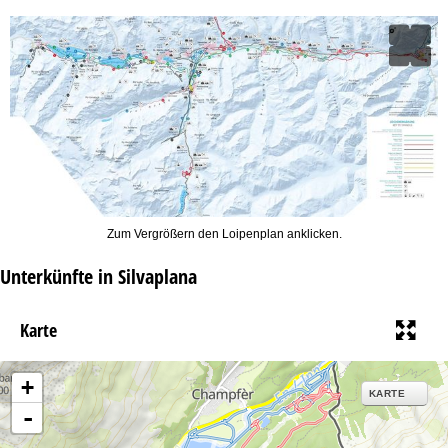
Zum Vergrößern den Loipenplan anklicken.
Unterkünfte in Silvaplana
Karte
+
KARTE
-