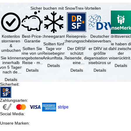
Sicher buchen mit SnowTrex-Vorteilen
Kostenlos
Best-Price-
Schneegarantie
Reisepreis-
Deutscher
Reiserücktrittsvers
stornieren
Garantie
Sicherungsschein
Reiseverband
Sollten fünf
Sie haben d
&
Sollten Sie
Tage vor
Der DRSF
Der DRV ist die
Wahl zwisch
umbuchen
eine von uns
Reisebeginn
schützt
größte
der
Sie können
angebotene
(Ankunftstag)
Reisende, die
Organisation von
Reiserücktrit
innerhalb
Reise - mit
aufgrund von
eine
Reisebüros und
Versicheru
Details
Details
von 5 Tagen
gleicher
Schneemangel
Pauschalreise
Reiseveranstaltern
(inklusive 
Details
Details
Details
nach der
Verfügbarkeit
…
oder
in …
Buchung
und …
verbundene
Details
kostenfrei
Reiseleistungen
Sicherheit
:
zurücktreten,
…
…
Zahlungsarten
:
Social Media
:
Unsere Marken
: