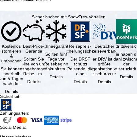
Sicher buchen mit SnowTrex-Vorteilen
Kostenlos
Best-Price-
Schneegarantie
Reisepreis-
Deutscher
Reiserücktrittsvers
stornieren
Garantie
Sicherungsschein
Reiseverband
Sollten fünf
Sie haben d
&
Sollten Sie
Tage vor
Der DRSF
Der DRV ist die
Wahl zwisch
umbuchen
eine von uns
Reisebeginn
schützt
größte
der
Sie können
angebotene
(Ankunftstag)
Reisende, die
Organisation von
Reiserücktrit
innerhalb
Reise - mit
aufgrund von
eine
Reisebüros und
Versicheru
Details
Details
von 5 Tagen
gleicher
Schneemangel
Pauschalreise
Reiseveranstaltern
(inklusive 
Details
Details
Details
nach der
Verfügbarkeit
…
oder
in …
Buchung
und …
verbundene
Details
kostenfrei
Reiseleistungen
Sicherheit
:
zurücktreten,
…
…
Zahlungsarten
:
Social Media
: