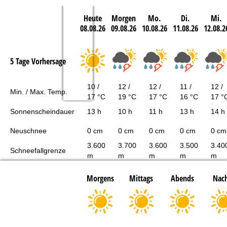
Heute
Morgen
Mo.
Di.
Mi.
08.08.26
09.08.26
10.08.26
11.08.26
12.08.2
5 Tage Vorhersage
10 /
12 /
12 /
11 /
12 /
Min. / Max. Temp.
17 °C
19 °C
17 °C
16 °C
17 °
Sonnenscheindauer
13 h
10 h
11 h
13 h
14 h
Neuschnee
0 cm
0 cm
0 cm
0 cm
0 cm
3.600
3.700
3.600
3.500
3.40
Schneefallgrenze
m
m
m
m
m
Morgens
Mittags
Abends
Nach