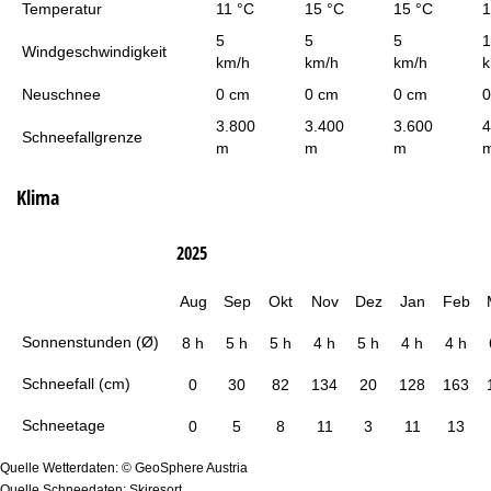
Temperatur
11 °C
15 °C
15 °C
1
5
5
5
1
Windgeschwindigkeit
km/h
km/h
km/h
k
Neuschnee
0 cm
0 cm
0 cm
0
3.800
3.400
3.600
4
Schneefallgrenze
m
m
m
Klima
2025
Aug
Sep
Okt
Nov
Dez
Jan
Feb
Sonnenstunden (Ø)
8 h
5 h
5 h
4 h
5 h
4 h
4 h
Schneefall (cm)
0
30
82
134
20
128
163
Schneetage
0
5
8
11
3
11
13
Quelle Wetterdaten: © GeoSphere Austria
Quelle Schneedaten: Skiresort