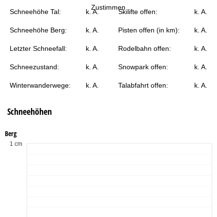
t
Zustimmen
Schneehöhe Tal:
k. A.
Skilifte offen:
k. A.
e
Schneehöhe Berg:
k. A.
Pisten offen (in km):
k. A.
Letzter Schneefall:
k. A.
Rodelbahn offen:
k. A.
Schneezustand:
k. A.
Snowpark offen:
k. A.
Winterwanderwege:
k. A.
Talabfahrt offen:
k. A.
Schneehöhen
Berg
1 cm