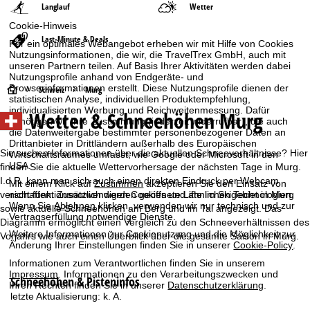
Langlauf
Wetter
Cookie-Hinweis
Last-Minute & Deals
Für ein optimales Webangebot erheben wir mit Hilfe von Cookies
Nutzungsinformationen, die wir, die TravelTrex GmbH, auch mit
unseren Partnern teilen. Auf Basis Ihrer Aktivitäten werden dabei
Nutzungsprofile anhand von Endgeräte- und
Browserinformationen erstellt. Diese Nutzungsprofile dienen der
S
Schweiz
Murg
statistischen Analyse, individuellen Produktempfehlung,
individualisierten Werbung und Reichweitenmessung. Dafür
Wetter & Schneehöhen Murg
t
benötigen wir Ihre Zustimmung (jederzeit widerrufbar), die auch
die Datenweitergabe bestimmter personenbezogener Daten an
Drittanbieter in Drittländern außerhalb des Europäischen
a
Sie suchen Informationen über die aktuellen Schneeverhältnisse? Hier
Wirtschaftsraumes umfasst, wie Google oder Microsoft in den
USA.
finden Sie die aktuelle Wettervorhersage der nächsten Tage in Murg.
r
I.d.R. kann man sich auch einen direkten Eindruck per Webcam
Mit einem Klick auf
Zustimmen
akzeptieren Sie den Einsatz von
verschaffen. Zusätzlich werden geöffnete Lifte im Skigebiet in Murg
nicht funktionsnotwendigen Cookies und ähnlichen Technologien.
t
Wenn Sie
Ablehnen
klicken, verwenden wir nur technisch und zur
sowie aktuelle Schneehöhen am Berg und im Tal angezeigt. Das
Vertragserfüllung notwendige Dienste.
Diagramm ermöglicht einen Vergleich zu den Schneeverhältnissen des
s
Weitere Informationen zur Cookienutzung und die Möglichkeit zur
Vorjahrs wie auch einen Überblick über die gesamte Saison in Murg.
Änderung Ihrer Einstellungen finden Sie in unserer
Cookie-Policy
.
e
Informationen zum Verantwortlichen finden Sie in unserem
Impressum
. Informationen zu den Verarbeitungszwecken und
Schneehöhen & Pisteninfos
Ihren Rechten finden Sie in unserer
Datenschutzerklärung
.
i
letzte Aktualisierung:
k. A.