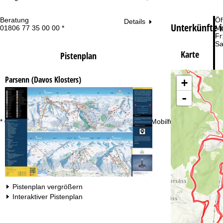
Beratung
Öf
Details
Unterkünfte i
01806 77 35 00 00 *
Mo
Fr
Sa
Karte
Pistenplan
Parsenn (Davos Klosters)
+
-
Zu
* 0,20 € inkl. MwSt./Anruf aus den dt. Fest- und Mobilfunknetzen
Pistenplan vergrößern
Interaktiver Pistenplan