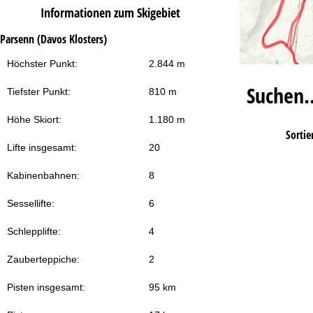
Informationen zum Skigebiet
Parsenn (Davos Klosters)
Höchster Punkt:
2.844 m
Suchen
Tiefster Punkt:
810 m
Höhe Skiort:
1.180 m
Sortie
Lifte insgesamt:
20
Kabinenbahnen:
8
Sessellifte:
6
Schlepplifte:
4
Zauberteppiche:
2
Pisten insgesamt:
95 km