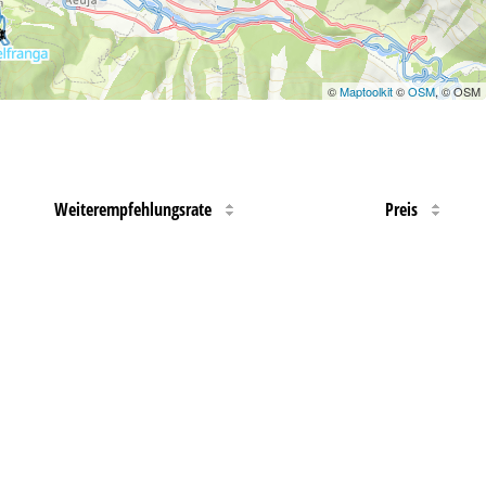
©
Maptoolkit
©
OSM
, © OSM
Weiterempfehlungsrate
Preis