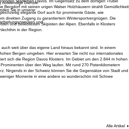
lsierenden Städtchen Davos. Im Gegensatz zu dem dortigen Trubel
g notwendige Dienste.
iche Bergdorf mit seinen urigen Walser Holzhäusern strahlt Gemütlichkeit
inden Sie in unserer
leichzeitig elegante Dorf auch für prominente Gäste, wie
udem direkten Zugang zu garantiertem Wintersportvergnügen. Die
erarbeitungszwecken und
ten und beliebtesten Skipisten der Alpen. Ebenfalls in Klosters
lechthin in der Region.
 auch weit über das eigene Land hinaus bekannt sind. In einem
 hohen Bergen umgeben. Hier erwarten Sie nicht nur internationales
tiert sich die Region Davos Klosters. Im Gebiet um den 2.844 m hohen
n Prominenten über den Weg laufen. Mit rund 270 Pistenkilometern
kurz. Nirgends in der Schweiz können Sie die Gegensätze von Stadt und
lb weniger Momente in eine andere so wunderschön mit Schnee
Alle Artikel