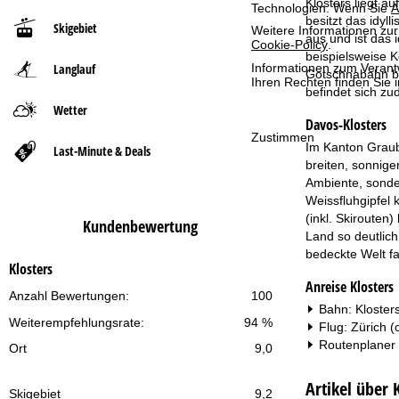
Klosters liegt a
Technologien. Wenn Sie
A
besitzt das idyl
Skigebiet
Weitere Informationen zur
t
aus und ist das 
Cookie-Policy
.
beispielsweise K
Informationen zum Verant
Langlauf
s
Gotschnabahn bef
Ihren Rechten finden Sie 
befindet sich zu
e
Wetter
Davos-Klosters
Zustimmen
i
Im Kanton Graub
Last-Minute & Deals
breiten, sonnige
t
Ambiente, sonde
Weissfluhgipfel
e
(inkl. Skirouten
Kundenbewertung
Land so deutlic
bedeckte Welt fa
Klosters
Anreise Klosters
Anzahl Bewertungen:
100
Bahn: Klosters
Weiterempfehlungsrate:
94 %
Flug: Zürich (
Routenplaner
Ort
9,0
Artikel über 
Skigebiet
9,2