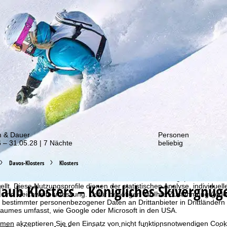
von unseren Rabatt-Aktionen!
m & Dauer
Personen
 – 31.05.28 | 7 Nächte
beliebig
Davos-Klosters
Klosters
bot erheben wir mit Hilfe von Cookies Nutzungsinformationen, die wir
 teilen. Auf Basis Ihrer Aktivitäten werden dabei Nutzungsprofile anh
rlaub
Klosters – Königliches Skivergnüg
llt. Diese Nutzungsprofile dienen der statistischen Analyse, individue
g und Reichweitenmessung. Dafür benötigen wir Ihre Zustimmung (jederz
 bestimmter personenbezogener Daten an Drittanbieter in Drittländern
raumes umfasst, wie Google oder Microsoft in den USA.
mmen
akzeptieren Sie den Einsatz von nicht funktionsnotwendigen Cook