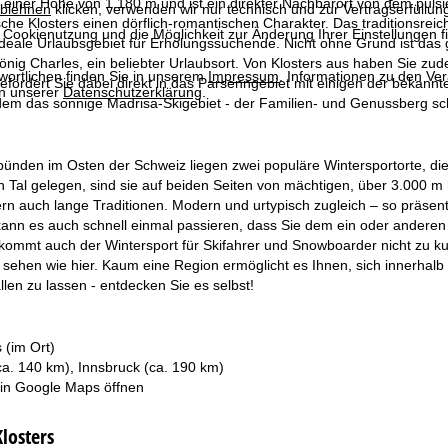
uf einer Höhe von 1.180 m und ist ein direkter Nachbarort von dem pu
blehnen
klicken, verwenden wir nur technisch und zur Vertragserfüllun
lische Klosters einen dörflich-romantischen Charakter. Das traditionsre
 Cookienutzung und die Möglichkeit zur Änderung Ihrer Einstellungen f
ideale Urlaubsgebiet für Erholungssuchende. Nicht ohne Grund ist das g
önig Charles, ein beliebter Urlaubsort. Von Klosters aus haben Sie z
wortlichen finden Sie in unserem
Impressum
. Informationen zu den V
ördert Sie dabei direkt in das Parsenngebiet mit einigen der bekanntes
in unserer
Datenschutzerklärung
.
dem das sonnige Madrisa-Skigebiet - der Familien- und Genussberg sch
ünden im Osten der Schweiz liegen zwei populäre Wintersportorte, die
n Tal gelegen, sind sie auf beiden Seiten von mächtigen, über 3.000 m
rn auch lange Traditionen. Modern und urtypisch zugleich – so präsen
 kann es auch schnell einmal passieren, dass Sie dem ein oder andere
) kommt auch der Wintersport für Skifahrer und Snowboarder nicht zu 
h sehen wie hier. Kaum eine Region ermöglicht es Ihnen, sich innerha
llen zu lassen - entdecken Sie es selbst!
 (im Ort)
ca. 140 km), Innsbruck (ca. 190 km)
 in
Google Maps
öffnen
Klosters