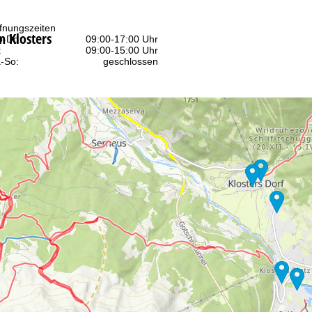
fnungszeiten
n Klosters
-Do:
09:00-17:00 Uhr
:
09:00-15:00 Uhr
-So:
geschlossen
Beratung
r Kontaktseite