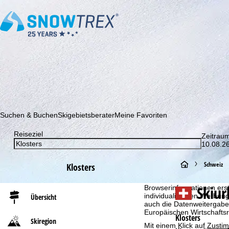
Abonnieren Sie unseren Newsletter und erfahren Sie als Erster 
Suchen & Buchen
Skigebietsberater
Meine Favoriten
Reiseziel
Zeitrau
10.08.26
Cookie-Hinweis
S
Schweiz
Klosters
Für ein optimales Webange
auch mit unseren Partnern
t
Skiu
Browserinformationen erste
individualisierten Werbun
Übersicht
auch die Datenweitergabe
a
Europäischen Wirtschafts
Klosters
Skiregion
Mit einem Klick auf
Zusti
r