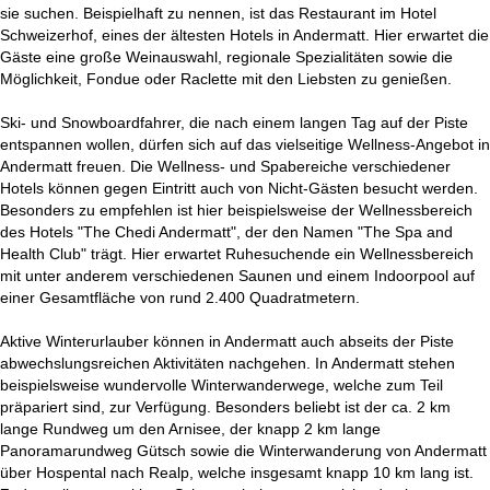
sie suchen. Beispielhaft zu nennen, ist das Restaurant im Hotel
Schweizerhof, eines der ältesten Hotels in Andermatt. Hier erwartet die
Gäste eine große Weinauswahl, regionale Spezialitäten sowie die
Möglichkeit, Fondue oder Raclette mit den Liebsten zu genießen.
Ski- und Snowboardfahrer, die nach einem langen Tag auf der Piste
entspannen wollen, dürfen sich auf das vielseitige Wellness-Angebot in
Andermatt freuen. Die Wellness- und Spabereiche verschiedener
Hotels können gegen Eintritt auch von Nicht-Gästen besucht werden.
Besonders zu empfehlen ist hier beispielsweise der Wellnessbereich
des Hotels "The Chedi Andermatt", der den Namen "The Spa and
Health Club" trägt. Hier erwartet Ruhesuchende ein Wellnessbereich
mit unter anderem verschiedenen Saunen und einem Indoorpool auf
einer Gesamtfläche von rund 2.400 Quadratmetern.
Aktive Winterurlauber können in Andermatt auch abseits der Piste
abwechslungsreichen Aktivitäten nachgehen. In Andermatt stehen
beispielsweise wundervolle Winterwanderwege, welche zum Teil
präpariert sind, zur Verfügung. Besonders beliebt ist der ca. 2 km
lange Rundweg um den Arnisee, der knapp 2 km lange
Panoramarundweg Gütsch sowie die Winterwanderung von Andermatt
über Hospental nach Realp, welche insgesamt knapp 10 km lang ist.