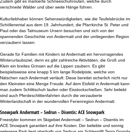
Zudem gibt es markierte Schneeschuhrouten, welche durch
verschneite Wälder und über weite Hänge führen.
Kulturliebhaber können Sehenswürdigkeiten, wie die Teufelsbrücke im
Schöllenental aus dem 19. Jahrhundert, die Pfarrkirche St. Peter und
Paul oder das Talmuseum Ursern besuchen und sich von der
spannenden Geschichte von Andermatt und der umliegenden Region
verzaubern lassen.
Gerade für Familien mit Kindern ist Andermatt ein hervorragendes
Winterurlaubsziel, denn es gibt zahlreiche Aktivitäten, die Groß und
Klein ein breites Grinsen auf die Lippen zaubern. Es gibt
beispielsweise eine knapp 5 km lange Rodelpiste, welche von
Nätschen nach Andermatt verläuft. Diese bereitet sicherlich nicht nur
den Kleinsten eine Menge Freude. Auf dem Eisfeld in Andermatt kann
man zudem Schlittschuh laufen oder Eisstockschießen. Sehr beliebt
sind auch Pferdeschlittenfahrten durch die verzauberte
Winterlandschaft in der wundervollen Ferienregion Andermatt.
Snowpark Andermatt – Sedrun – Disentis:
ACE Snowpark
Freestyler kommen im Skigebiet Andermatt – Sedrun – Disentis im
ACE Snowpark garantiert auf ihre Kosten. Der beliebte und sonnig
gelegene Park liegt oberhalb von Sedrun am Schlepplift Tegia Gronda,