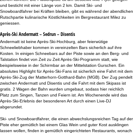
und besticht mit einer Länge von 2 km. Damit Ski- und
Snowboardfahrer bei Kräften bleiben, gibt es während der abendlichen
Rutschpartie kulinarische Köstlichkeiten im Bergrestaurant Milez zu
geniessen.
Après-Ski Andermatt – Sedrun – Disentis
Andermatt ist keine Après-Ski-Hochburg, aber feierwütige
Schneeliebhaber kommen in vereinzelten Bars sicherlich auf ihre
Kosten. In einigen Schneebars auf der Piste sowie an den Berg- und
Talstation findet von Zeit zu Zeit Après-Ski-Programm statt, wie
beispielsweise in der Schirmbar an der Mittelstation Gurschen. Ein
absolutes Highlight für Après-Ski-Fans ist sicherlich eine Fahrt mit dem
Après-Ski-Zug der Matterhorn-Gotthard-Bahn (MGB). Der Zug pendelt
zwischen Andermatt und Disentis und die Fahrt mit dem Skipass ist
gratis. 2 Wagen der Bahn wurden umgebaut, sodass hier reichlich
Platz zum Singen, Tanzen und Feiern ist. Am Wochenende wird das
Après-Ski-Erlebnis der besonderen Art durch einen Live-DJ
abgerundet.
Ski- und Snowboardfahrer, die einen abwechslungsreichen Tag auf der
Piste eher gemütlich bei einem Glas Wein und guter Kost ausklingen
lassen wollen, finden in gemütlich eingerichteten Restaurants, wonach