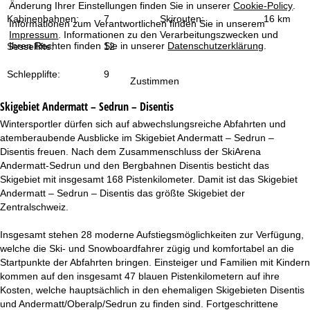
t
Änderung Ihrer Einstellungen finden Sie in unserer
Cookie-Policy
.
Kabinenbahnen:
7
Skirouten:
16 km
Informationen zum Verantwortlichen finden Sie in unserem
e
Impressum
. Informationen zu den Verarbeitungszwecken und
Ihren Rechten finden Sie in unserer
Datenschutzerklärung
.
Sessellifte:
12
Schlepplifte:
9
Zustimmen
Skigebiet
Andermatt – Sedrun – Disentis
Wintersportler dürfen sich auf abwechslungsreiche Abfahrten und
atemberaubende Ausblicke im Skigebiet Andermatt – Sedrun –
Disentis freuen. Nach dem Zusammenschluss der SkiArena
Andermatt-Sedrun und den Bergbahnen Disentis besticht das
Skigebiet mit insgesamt 168 Pistenkilometer. Damit ist das Skigebiet
Andermatt – Sedrun – Disentis das größte Skigebiet der
Zentralschweiz.
Insgesamt stehen 28 moderne Aufstiegsmöglichkeiten zur Verfügung,
welche die Ski- und Snowboardfahrer zügig und komfortabel an die
Startpunkte der Abfahrten bringen. Einsteiger und Familien mit Kindern
kommen auf den insgesamt 47 blauen Pistenkilometern auf ihre
Kosten, welche hauptsächlich in den ehemaligen Skigebieten Disentis
und Andermatt/Oberalp/Sedrun zu finden sind. Fortgeschrittene