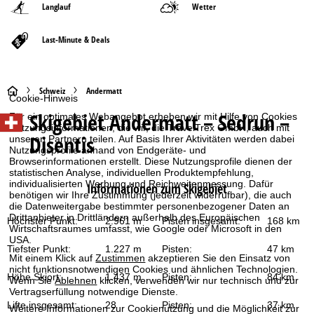
Langlauf
Wetter
Last-Minute & Deals
S
Schweiz
Andermatt
Cookie-Hinweis
Skigebiet
Andermatt – Sedrun –
Für ein optimales Webangebot erheben wir mit Hilfe von Cookies
t
Nutzungsinformationen, die wir, die TravelTrex GmbH, auch mit
Disentis
unseren Partnern teilen. Auf Basis Ihrer Aktivitäten werden dabei
a
Nutzungsprofile anhand von Endgeräte- und
Browserinformationen erstellt. Diese Nutzungsprofile dienen der
statistischen Analyse, individuellen Produktempfehlung,
r
individualisierten Werbung und Reichweitenmessung. Dafür
Informationen zum Skigebiet
benötigen wir Ihre Zustimmung (jederzeit widerrufbar), die auch
t
die Datenweitergabe bestimmter personenbezogener Daten an
Drittanbieter in Drittländern außerhalb des Europäischen
Höchster Punkt:
2.961 m
Pisten insgesamt:
168 km
Wirtschaftsraumes umfasst, wie Google oder Microsoft in den
s
USA.
Tiefster Punkt:
1.227 m
Pisten:
47 km
Mit einem Klick auf
Zustimmen
akzeptieren Sie den Einsatz von
e
nicht funktionsnotwendigen Cookies und ähnlichen Technologien.
Höhe Skiort:
1.437 m
Pisten:
84 km
Wenn Sie
Ablehnen
klicken, verwenden wir nur technisch und zur
i
Vertragserfüllung notwendige Dienste.
Lifte insgesamt:
28
Pisten:
37 km
Weitere Informationen zur Cookienutzung und die Möglichkeit zur