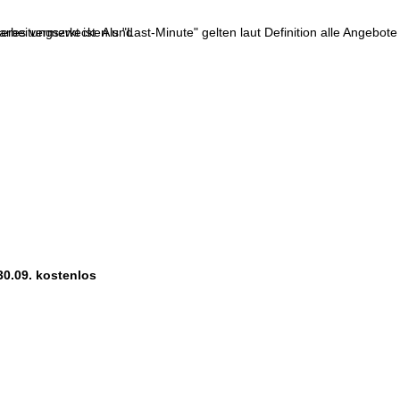
res vermerkt ist. Als "Last-Minute" gelten laut Definition alle Angebote
erarbeitungszwecken und
30.09. kostenlos