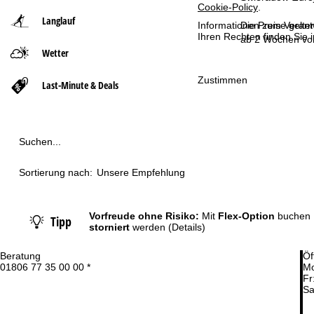
Cookie-Policy
.
Langlauf
t
Die Preise gelte
Informationen zum Verant
Ihren Rechten finden Sie 
ab 2 Wochen vor
Wetter
s
Zustimmen
e
Last-Minute & Deals
i
t
Suchen...
e
Sortierung nach:
Unsere Empfehlung
Vorfreude ohne Risiko:
Mit
Flex-Option
buchen 
Tipp
storniert
werden
(Details)
Beratung
Öf
01806 77 35 00 00 *
Mo
Fr
Sa