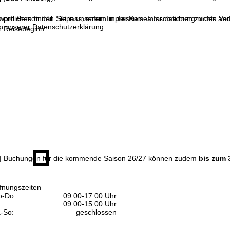
n pro Person inkl. Skipass, sofern in der Reiseausschreibung nichts ande
wortlichen finden Sie in unserem
Impressum
. Informationen zu den V
in unserer
Datenschutzerklärung
.
 Reisebeginn.
| Buchungen für die kommende Saison 26/27 können zudem
bis zum 
fnungszeiten
-Do:
09:00-17:00 Uhr
:
09:00-15:00 Uhr
-So:
geschlossen