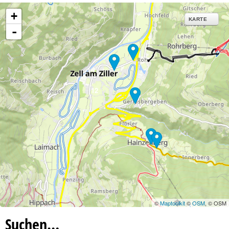
+
KARTE
-
12
©
Maptoolkit
©
OSM
, © OSM
Suchen…