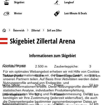
Skigebiet
Langlauf
Wetter
Last-Minute & Deals
S
Österreich
Zillertal
Zell am Ziller
Skigebiet
Zillertal Arena
t
a
Informationen zum Skigebiet
r
Cookie-Hinweis
Höchster Punkt:
2.500 m
Zauberteppiche:
3
t
Für ein optimales Webangebot erheben wir mit Hilfe von Cookies
Nutzungsinformationen, die wir, die TravelTrex GmbH, auch mit
Tiefster Punkt:
580 m
Pisten insgesamt:
150 km
s
unseren Partnern teilen. Auf Basis Ihrer Aktivitäten werden dabei
Nutzungsprofile anhand von Endgeräte- und
Höhe Skiort:
575 m
Pisten:
50 km
Browserinformationen erstellt. Diese Nutzungsprofile dienen der
e
statistischen Analyse, individuellen Produktempfehlung,
individualisierten Werbung und Reichweitenmessung. Dafür
Lifte insgesamt:
52
Pisten:
88 km
i
benötigen wir Ihre Zustimmung (jederzeit widerrufbar), die auch
die Datenweitergabe bestimmter personenbezogener Daten an
Kabinenbahnen:
15
Pisten:
12 km