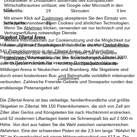
Drittanbieter in Drittländern außerhalb des Europäischen
t
Wirtschaftsraumes umfasst, wie Google oder Microsoft in den
USA.
Sessellifte:
19
Skirouten:
3 km
e
Mit einem Klick auf
Zustimmen
akzeptieren Sie den Einsatz von
nicht funktionsnotwendigen Cookies und ähnlichen Technologien.
Schlepplifte:
15
Wenn Sie
Ablehnen
klicken, verwenden wir nur technisch und zur
Vertragserfüllung notwendige Dienste.
Skigebiet
Zillertal Arena
Weitere Informationen zur Cookienutzung und die Möglichkeit zur
Mit dem „Zillertaler Superskipass“ haben Sie die Wahl zwischen ca.
Änderung Ihrer Einstellungen finden Sie in unserer
Cookie-Policy
.
541 Pistenkilometern in der Zillertal Arena, den Mayrhofner
Informationen zum Verantwortlichen finden Sie in unserem
Bergbahnen (Mountopolis), der Ski- & Gletscherwelt Zillertal 3000,
Impressum
. Informationen zu den Verarbeitungszwecken und
Ihren Rechten finden Sie in unserer
Datenschutzerklärung
.
dem Skigebiet Hochzillertal - Hochfügen - Spieljoch sowie der
Wildkogel-Arena in Neukirchen und Bramberg. Alle Skigebiete sind
durch einen kostenlosen Bus- und Bahnshuttle vorbildlich miteinander
Zustimmen
verbunden. Zahlreiche Freeride-Gebiete und Snowparks runden das
erstklassige Pistenangebot ab!
Die Zillertal Arena ist das vielseitige, familienfreundliche und größte
Skigebiet im Zillertal. Mit 150 Pistenkilometern, die sich von Zell am
Ziller über Gerlos und Königsleiten bis nach Hochkrimml erstrecken,
und 52 modernen Liftanlagen bietet sie Schneespaß bis auf 2.500 m
Höhe. Von dort aus haben Sie die Wahl zwischen variantenreichen
Abfahrten. Eine der schwersten Pisten ist die 2,5 km lange "Abfahrt Nr.
36" im Krummbachtal mit einem Höhenunterschied von 613 m. Die