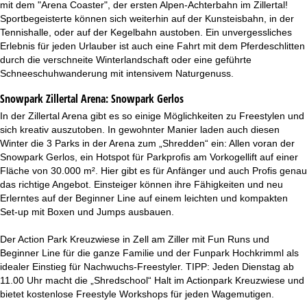
mit dem "Arena Coaster", der ersten Alpen-Achterbahn im Zillertal!
Sportbegeisterte können sich weiterhin auf der Kunsteisbahn, in der
Tennishalle, oder auf der Kegelbahn austoben. Ein unvergessliches
Erlebnis für jeden Urlauber ist auch eine Fahrt mit dem Pferdeschlitten
durch die verschneite Winterlandschaft oder eine geführte
Schneeschuhwanderung mit intensivem Naturgenuss.
Snowpark Zillertal Arena:
Snowpark Gerlos
In der Zillertal Arena gibt es so einige Möglichkeiten zu Freestylen und
sich kreativ auszutoben. In gewohnter Manier laden auch diesen
Winter die 3 Parks in der Arena zum „Shredden“ ein: Allen voran der
Snowpark Gerlos, ein Hotspot für Parkprofis am Vorkogellift auf einer
Fläche von 30.000 m². Hier gibt es für Anfänger und auch Profis genau
das richtige Angebot. Einsteiger können ihre Fähigkeiten und neu
Erlerntes auf der Beginner Line auf einem leichten und kompakten
Set-up mit Boxen und Jumps ausbauen.
Der Action Park Kreuzwiese in Zell am Ziller mit Fun Runs und
Beginner Line für die ganze Familie und der Funpark Hochkrimml als
idealer Einstieg für Nachwuchs-Freestyler. TIPP: Jeden Dienstag ab
11.00 Uhr macht die „Shredschool“ Halt im Actionpark Kreuzwiese und
bietet kostenlose Freestyle Workshops für jeden Wagemutigen.