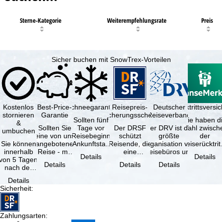
Sterne-Kategorie
Weiterempfehlungsrate
Preis
Sicher buchen mit SnowTrex-Vorteilen
Kostenlos
Best-Price-
Schneegarantie
Reisepreis-
Deutscher
Reiserücktrittsvers
stornieren
Garantie
Sicherungsschein
Reiseverband
Sollten fünf
Sie haben d
&
Sollten Sie
Tage vor
Der DRSF
Der DRV ist die
Wahl zwisch
umbuchen
eine von uns
Reisebeginn
schützt
größte
der
Sie können
angebotene
(Ankunftstag)
Reisende, die
Organisation von
Reiserücktrit
innerhalb
Reise - mit
aufgrund von
eine
Reisebüros und
Versicheru
Details
Details
von 5 Tagen
gleicher
Schneemangel
Pauschalreise
Reiseveranstaltern
(inklusive 
Details
Details
Details
nach der
Verfügbarkeit
…
oder
in …
Buchung
und …
verbundene
Details
kostenfrei
Reiseleistungen
Sicherheit
:
zurücktreten,
…
…
Zahlungsarten
: