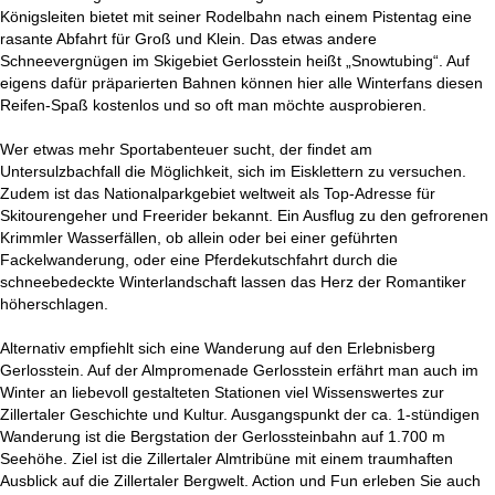
Königsleiten bietet mit seiner Rodelbahn nach einem Pistentag eine
rasante Abfahrt für Groß und Klein. Das etwas andere
Schneevergnügen im Skigebiet Gerlosstein heißt „Snowtubing“. Auf
eigens dafür präparierten Bahnen können hier alle Winterfans diesen
Reifen-Spaß kostenlos und so oft man möchte ausprobieren.
Wer etwas mehr Sportabenteuer sucht, der findet am
Untersulzbachfall die Möglichkeit, sich im Eisklettern zu versuchen.
Zudem ist das Nationalparkgebiet weltweit als Top-Adresse für
Skitourengeher und Freerider bekannt. Ein Ausflug zu den gefrorenen
Krimmler Wasserfällen, ob allein oder bei einer geführten
Fackelwanderung, oder eine Pferdekutschfahrt durch die
schneebedeckte Winterlandschaft lassen das Herz der Romantiker
höherschlagen.
Alternativ empfiehlt sich eine Wanderung auf den Erlebnisberg
Gerlosstein. Auf der Almpromenade Gerlosstein erfährt man auch im
Winter an liebevoll gestalteten Stationen viel Wissenswertes zur
Zillertaler Geschichte und Kultur. Ausgangspunkt der ca. 1-stündigen
Wanderung ist die Bergstation der Gerlossteinbahn auf 1.700 m
Seehöhe. Ziel ist die Zillertaler Almtribüne mit einem traumhaften
Ausblick auf die Zillertaler Bergwelt. Action und Fun erleben Sie auch