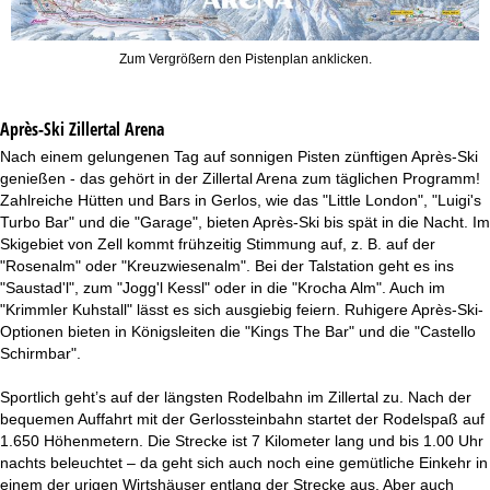
Zum Vergrößern den Pistenplan anklicken.
Après-Ski Zillertal Arena
Nach einem gelungenen Tag auf sonnigen Pisten zünftigen Après-Ski
genießen - das gehört in der Zillertal Arena zum täglichen Programm!
Zahlreiche Hütten und Bars in Gerlos, wie das "Little London", "Luigi's
Turbo Bar" und die "Garage", bieten Après-Ski bis spät in die Nacht. Im
Skigebiet von Zell kommt frühzeitig Stimmung auf, z. B. auf der
"Rosenalm" oder "Kreuzwiesenalm". Bei der Talstation geht es ins
"Saustad'l", zum "Jogg'l Kessl" oder in die "Krocha Alm". Auch im
"Krimmler Kuhstall" lässt es sich ausgiebig feiern. Ruhigere Après-Ski-
Optionen bieten in Königsleiten die "Kings The Bar" und die "Castello
Schirmbar".
Sportlich geht’s auf der längsten Rodelbahn im Zillertal zu. Nach der
bequemen Auffahrt mit der Gerlossteinbahn startet der Rodelspaß auf
1.650 Höhenmetern. Die Strecke ist 7 Kilometer lang und bis 1.00 Uhr
nachts beleuchtet – da geht sich auch noch eine gemütliche Einkehr in
einem der urigen Wirtshäuser entlang der Strecke aus. Aber auch