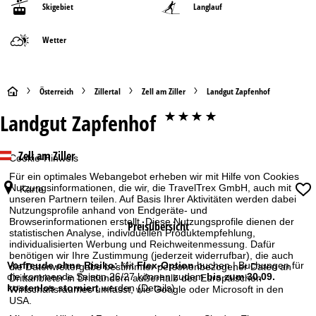
Skigebiet
Langlauf
Wetter
S
Österreich
Zillertal
Zell am Ziller
Landgut Zapfenhof
Landgut Zapfenhof
****
t
a
Zell am Ziller
Cookie-Hinweis
Für ein optimales Webangebot erheben wir mit Hilfe von Cookies
r
Nutzungsinformationen, die wir, die TravelTrex GmbH, auch mit
Karte
unseren Partnern teilen. Auf Basis Ihrer Aktivitäten werden dabei
t
Nutzungsprofile anhand von Endgeräte- und
Browserinformationen erstellt. Diese Nutzungsprofile dienen der
Preisübersicht
statistischen Analyse, individuellen Produktempfehlung,
s
individualisierten Werbung und Reichweitenmessung. Dafür
benötigen wir Ihre Zustimmung (jederzeit widerrufbar), die auch
e
Vorfreude ohne Risiko:
Mit
Flex-Option
buchen | Buchungen für
die Datenweitergabe bestimmter personenbezogener Daten an
die kommende Saison 26/27 können zudem
bis zum 30.09.
Drittanbieter in Drittländern außerhalb des Europäischen
kostenlos storniert
werden
(Details)
Wirtschaftsraumes umfasst, wie Google oder Microsoft in den
i
USA.