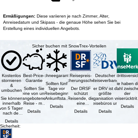
Ermäßigungen:
Diese variieren je nach Zimmer, Alter,
Anreisedatum und Skipass - die genaue Höhe sehen Sie bei
Erstellung eines individuellen Angebots.
Sicher buchen mit SnowTrex-Vorteilen
Kostenlos
Best-Price-
Schneegarantie
Reisepreis-
Deutscher
Reiserücktrittsvers
stornieren
Garantie
Sicherungsschein
Reiseverband
Sollten fünf
Sie haben d
&
Sollten Sie
Tage vor
Der DRSF
Der DRV ist die
Wahl zwisch
umbuchen
eine von uns
Reisebeginn
schützt
größte
der
Sie können
angebotene
(Ankunftstag)
Reisende, die
Organisation von
Reiserücktrit
innerhalb
Reise - mit
aufgrund von
eine
Reisebüros und
Versicheru
Details
Details
von 5 Tagen
gleicher
Schneemangel
Pauschalreise
Reiseveranstaltern
(inklusive 
Details
Details
Details
nach der
Verfügbarkeit
…
oder
in …
Buchung
und …
verbundene
Details
kostenfrei
Reiseleistungen
Sicherheit
:
zurücktreten,
…
…