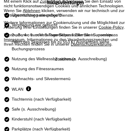
Inklusivleistungen
Mit einem Klick auf
Zustimmen
akzeptieren Sie den Einsatz von
t
nicht funktionsnotwendigen Cookies und ähnlichen Technologien.
Wenn Sie
Ablehnen
klicken, verwenden wir nur technisch und zur
e
Übernachtung wie gebucht
Vertragserfüllung notwendige Dienste.
Weitere Informationen zur Cookienutzung und die Möglichkeit zur
Verpflegung wie gebucht
Änderung Ihrer Einstellungen finden Sie in unserer
Cookie-Policy
.
Informationen zum Verantwortlichen finden Sie in unserem
2-, 3-, 4-, 6- oder 9-Tage-Skipass Zillertaler Superskipass
Impressum
. Informationen zu den Verarbeitungszwecken und
(Wert des Skipasses bis zu 553 €) Ausnahmen siehe
Ihren Rechten finden Sie in unserer
Datenschutzerklärung
.
Buchungsprozess
Nutzung des Wellnessbereiches (s. Ausschreibung)
Zustimmen
Nutzung des Fitnessraumes
Weihnachts- und Silvestermenü
WLAN
Tischtennis (nach Verfügbarkeit)
Safe (s. Ausschreibung)
Kinderstuhl (nach Verfügbarkeit)
Parkplätze (nach Verfügbarkeit)