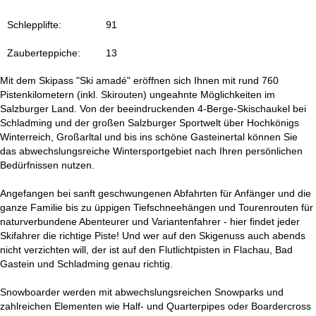
t
Schlepplifte:
91
e
Zauberteppiche:
13
Mit dem Skipass "Ski amadé" eröffnen sich Ihnen mit rund 760
Pistenkilometern (inkl. Skirouten) ungeahnte Möglichkeiten im
Salzburger Land. Von der beeindruckenden 4-Berge-Skischaukel bei
Schladming und der großen Salzburger Sportwelt über Hochkönigs
Winterreich, Großarltal und bis ins schöne Gasteinertal können Sie
das abwechslungsreiche Wintersportgebiet nach Ihren persönlichen
Bedürfnissen nutzen.
Angefangen bei sanft geschwungenen Abfahrten für Anfänger und die
ganze Familie bis zu üppigen Tiefschneehängen und Tourenrouten für
naturverbundene Abenteurer und Variantenfahrer - hier findet jeder
Skifahrer die richtige Piste! Und wer auf den Skigenuss auch abends
nicht verzichten will, der ist auf den Flutlichtpisten in Flachau, Bad
Gastein und Schladming genau richtig.
Snowboarder werden mit abwechslungsreichen Snowparks und
zahlreichen Elementen wie Half- und Quarterpipes oder Boardercross