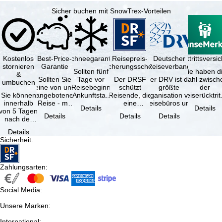
Sicher buchen mit SnowTrex-Vorteilen
Kostenlos
Best-Price-
Schneegarantie
Reisepreis-
Deutscher
Reiserücktrittsvers
stornieren
Garantie
Sicherungsschein
Reiseverband
Sollten fünf
Sie haben d
&
Sollten Sie
Tage vor
Der DRSF
Der DRV ist die
Wahl zwisch
umbuchen
eine von uns
Reisebeginn
schützt
größte
der
Sie können
angebotene
(Ankunftstag)
Reisende, die
Organisation von
Reiserücktrit
innerhalb
Reise - mit
aufgrund von
eine
Reisebüros und
Versicheru
Details
Details
von 5 Tagen
gleicher
Schneemangel
Pauschalreise
Reiseveranstaltern
(inklusive 
Details
Details
Details
nach der
Verfügbarkeit
…
oder
in …
Buchung
und …
verbundene
Details
kostenfrei
Reiseleistungen
Sicherheit
:
zurücktreten,
…
…
Zahlungsarten
:
Social Media
:
Unsere Marken
:
International
: