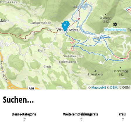
©
Maptoolkit
©
OSM
, © OSM
Suchen…
Sterne-Kategorie
Weiterempfehlungsrate
Preis