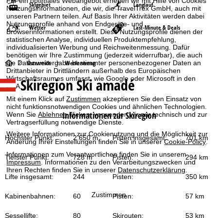
Für ein optimales Webangebot erheben wir mit Hilfe von Cookies
Skigebiet
Langlauf
Nutzungsinformationen, die wir, die TravelTrex GmbH, auch mit
unseren Partnern teilen. Auf Basis Ihrer Aktivitäten werden dabei
Nutzungsprofile anhand von Endgeräte- und
Wetter
Last-Minute & Deals
Browserinformationen erstellt. Diese Nutzungsprofile dienen der
statistischen Analyse, individuellen Produktempfehlung,
individualisierten Werbung und Reichweitenmessung. Dafür
benötigen wir Ihre Zustimmung (jederzeit widerrufbar), die auch
S
die Datenweitergabe bestimmter personenbezogener Daten an
Österreich
Werfenweng
Drittanbieter in Drittländern außerhalb des Europäischen
Wirtschaftsraumes umfasst, wie Google oder Microsoft in den
Skiregion Ski amadé
t
USA.
Mit einem Klick auf
Zustimmen
akzeptieren Sie den Einsatz von
a
nicht funktionsnotwendigen Cookies und ähnlichen Technologien.
Informationen zur Skiregion
Wenn Sie
Ablehnen
klicken, verwenden wir nur technisch und zur
Vertragserfüllung notwendige Dienste.
r
Weitere Informationen zur Cookienutzung und die Möglichkeit zur
Höchster Punkt:
2.650 m
Pisten insgesamt:
701 km
Änderung Ihrer Einstellungen finden Sie in unserer
Cookie-Policy
.
t
Informationen zum Verantwortlichen finden Sie in unserem
Tiefster Punkt:
728 m
Pisten:
294 km
s
Impressum
. Informationen zu den Verarbeitungszwecken und
Ihren Rechten finden Sie in unserer
Datenschutzerklärung
.
Lifte insgesamt:
244
Pisten:
350 km
e
Zustimmen
Kabinenbahnen:
60
Pisten:
57 km
i
Sessellifte:
80
Skirouten:
53 km