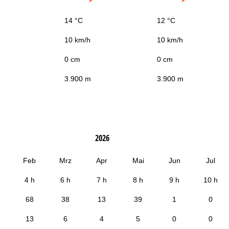
14 °C
12 °C
10 km/h
10 km/h
0 cm
0 cm
3.900 m
3.900 m
2026
Feb
Mrz
Apr
Mai
Jun
Jul
4 h
6 h
7 h
8 h
9 h
10 h
68
38
13
39
1
0
13
6
4
5
0
0