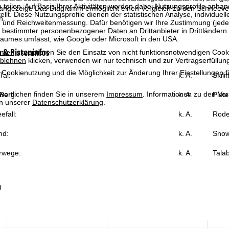
 teilen. Auf Basis Ihrer Aktivitäten werden dabei Nutzungsprofile anh
 angezeigt. Das Diagramm ermöglicht einen Vergleich zu den Schneever
llt. Diese Nutzungsprofile dienen der statistischen Analyse, individue
h.
g und Reichweitenmessung. Dafür benötigen wir Ihre Zustimmung (jederz
 bestimmter personenbezogener Daten an Drittanbieter in Drittländern
raumes umfasst, wie Google oder Microsoft in den USA.
& Pisteninfos
mmen
akzeptieren Sie den Einsatz von nicht funktionsnotwendigen Cook
blehnen
klicken, verwenden wir nur technisch und zur Vertragserfüllun
 Cookienutzung und die Möglichkeit zur Änderung Ihrer Einstellungen f
al:
k. A.
Skili
wortlichen finden Sie in unserem
Impressum
. Informationen zu den V
Berg:
k. A.
Piste
in unserer
Datenschutzerklärung
.
efall:
k. A.
Rode
nd:
k. A.
Snow
rwege:
k. A.
Talab
n