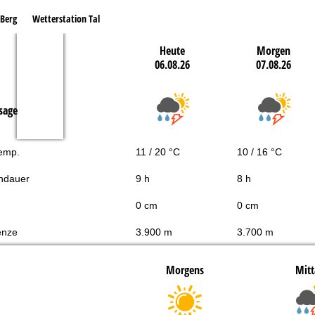
 Berg
Wetterstation Tal
Heute
Morgen
06.08.26
07.08.26
sage
Temp.
11 / 20 °C
10 / 16 °C
ndauer
9 h
8 h
0 cm
0 cm
enze
3.900 m
3.700 m
Morgens
Mitt