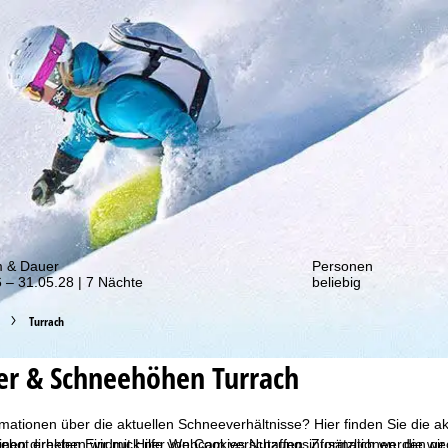
von unseren Rabatt-Aktionen!
m & Dauer
Personen
 – 31.05.28 | 7 Nächte
beliebig
Turrach
er & Schneehöhen Turrach
mationen über die aktuellen Schneeverhältnisse? Hier finden Sie die a
bot erheben wir mit Hilfe von Cookies Nutzungsinformationen, die wir
inen direkten Eindruck per Webcam verschaffen. Zusätzlich werden geö