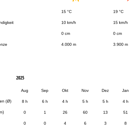
15 °C
19 °C
digkeit
10 km/h
15 km/h
0 cm
0 cm
enze
4.000 m
3.900 m
2025
Aug
Sep
Okt
Nov
Dez
Jan
en (Ø)
8 h
6 h
4 h
5 h
5 h
4 h
cm)
0
1
26
60
13
51
0
0
4
6
3
8