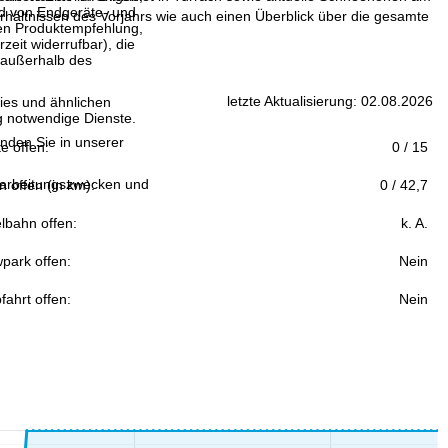
and von Endgeräte- und
hältnissen des Vorjahrs wie auch einen Überblick über die gesamte
llen Produktempfehlung,
eit widerrufbar), die
 außerhalb des
letzte Aktualisierung: 02.08.2026
ies und ähnlichen
g notwendige Dienste.
inden Sie in unserer
fte offen:
0 / 15
erarbeitungszwecken und
n offen (in km):
0 / 42,7
lbahn offen:
k. A.
park offen:
Nein
fahrt offen:
Nein