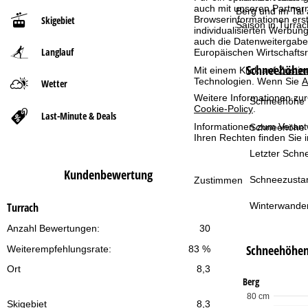
auch mit unseren Partnern
Berg und im Tal
Browserinformationen erste
Skigebiet
t
Saison in Turrac
individualisierten Werbun
auch die Datenweitergabe
Langlauf
Europäischen Wirtschafts
s
Schneehöhen 
Mit einem Klick auf
Zusti
Technologien. Wenn Sie
A
e
Wetter
Weitere Informationen zur
Schneehöhe T
Cookie-Policy
.
i
Last-Minute & Deals
Informationen zum Verant
Schneehöhe 
t
Ihren Rechten finden Sie 
Letzter Schne
e
Kundenbewertung
Schneezusta
Zustimmen
Winterwande
Turrach
Anzahl Bewertungen:
30
Schneehöhe
Weiterempfehlungsrate:
83 %
Ort
8,3
Berg
80 cm
Skigebiet
8,3