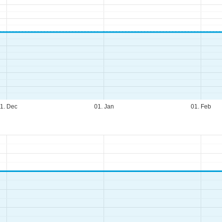
1. Dec
01. Jan
01. Feb
fnungszeiten
-Do:
09:00-17:00 Uhr
:
09:00-15:00 Uhr
-So:
geschlossen