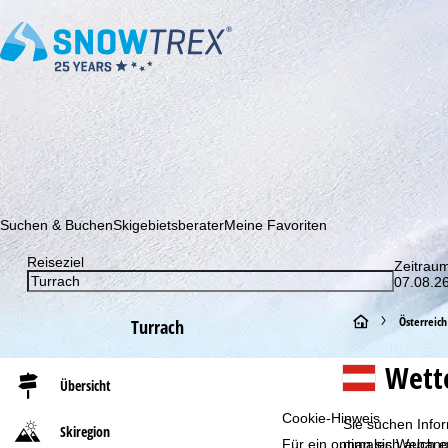
Abonnieren Sie unseren Newsletter und erfahren Sie als Erster 
Suchen & Buchen
Skigebietsberater
Meine Favoriten
Reiseziel
Zeitrau
07.08.26
S
Österreich
Turrach
t
Wett
Übersicht
a
Cookie-Hinweis
Sie suchen Infor
Skiregion
r
Für ein optimales Webange
man sich auch e