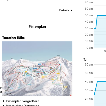
70 cm
60 cm
Details
50 cm
40 cm
Pistenplan
30 cm
20 cm
Turracher Höhe
10 cm
0 cm
0
Tal
60 cm
50 cm
40 cm
Beratung
Öf
30 cm
01806 77 35 00 00 *
Mo
Fr
20 cm
Sa
Pistenplan vergrößern
Interaktiver Pistenplan