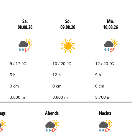
Sa.
So.
Mo.
08.08.26
09.08.26
10.08.26
9 / 17 °C
10 / 20 °C
12 / 20 °C
5 h
12 h
9 h
0 cm
0 cm
0 cm
3.600 m
3.600 m
3.700 m
ags
Abends
Nachts