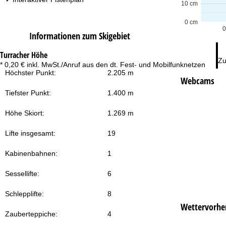
10 cm
0 cm
0
Informationen zum Skigebiet
Turracher Höhe
Zu
* 0,20 € inkl. MwSt./Anruf aus den dt. Fest- und Mobilfunknetzen
Höchster Punkt:
2.205 m
Webcams
Tiefster Punkt:
1.400 m
Höhe Skiort:
1.269 m
Lifte insgesamt:
19
Kabinenbahnen:
1
Sessellifte:
6
Schlepplifte:
8
Wettervorhe
Zauberteppiche:
4