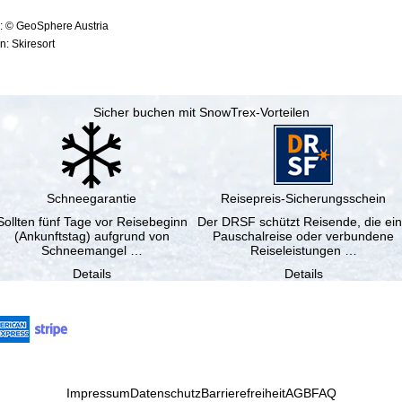
: © GeoSphere Austria
: Skiresort
Sicher buchen mit SnowTrex-Vorteilen
Schneegarantie
Reisepreis-Sicherungsschein
Sollten fünf Tage vor Reisebeginn
Der DRSF schützt Reisende, die ei
(Ankunftstag) aufgrund von
Pauschalreise oder verbundene
Schneemangel …
Reiseleistungen …
Details
Details
Impressum
Datenschutz
Barrierefreiheit
AGB
FAQ