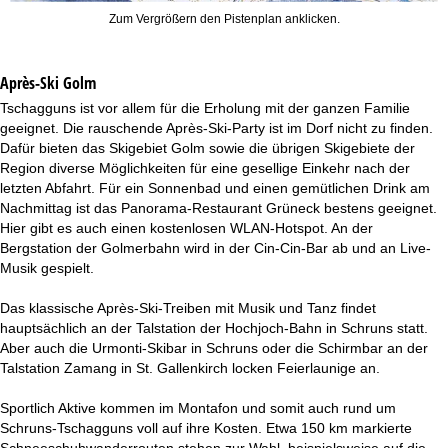
Zum Vergrößern den Pistenplan anklicken.
Après-Ski Golm
Tschagguns ist vor allem für die Erholung mit der ganzen Familie
geeignet. Die rauschende Après-Ski-Party ist im Dorf nicht zu finden.
Dafür bieten das Skigebiet Golm sowie die übrigen Skigebiete der
Region diverse Möglichkeiten für eine gesellige Einkehr nach der
letzten Abfahrt. Für ein Sonnenbad und einen gemütlichen Drink am
Nachmittag ist das Panorama-Restaurant Grüneck bestens geeignet.
Hier gibt es auch einen kostenlosen WLAN-Hotspot. An der
Bergstation der Golmerbahn wird in der Cin-Cin-Bar ab und an Live-
Musik gespielt.
Das klassische Après-Ski-Treiben mit Musik und Tanz findet
hauptsächlich an der Talstation der Hochjoch-Bahn in Schruns statt.
Aber auch die Urmonti-Skibar in Schruns oder die Schirmbar an der
Talstation Zamang in St. Gallenkirch locken Feierlaunige an.
Sportlich Aktive kommen im Montafon und somit auch rund um
Schruns-Tschagguns voll auf ihre Kosten. Etwa 150 km markierte
Schneeschuhwanderrouten stehen zur Wahl, beispielsweise auf die