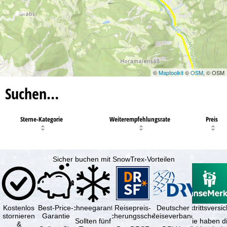
©
Maptoolkit
©
OSM
, © OSM
Suchen…
Sterne-Kategorie
Weiterempfehlungsrate
Preis
Sicher buchen mit SnowTrex-Vorteilen
Kostenlos
Best-Price-
Schneegarantie
Reisepreis-
Deutscher
Reiserücktrittsvers
stornieren
Garantie
Sicherungsschein
Reiseverband
Sollten fünf
Sie haben d
&