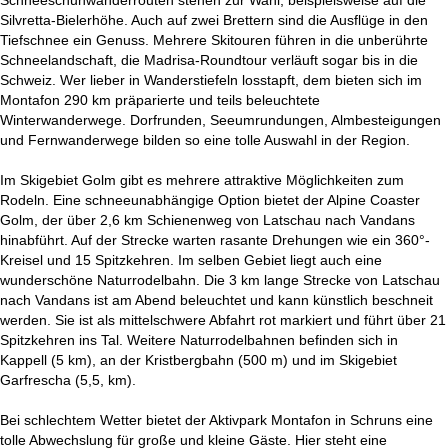
Silvretta-Bielerhöhe. Auch auf zwei Brettern sind die Ausflüge in den
Tiefschnee ein Genuss. Mehrere Skitouren führen in die unberührte
Schneelandschaft, die Madrisa-Roundtour verläuft sogar bis in die
Schweiz. Wer lieber in Wanderstiefeln losstapft, dem bieten sich im
Montafon 290 km präparierte und teils beleuchtete
Winterwanderwege. Dorfrunden, Seeumrundungen, Almbesteigungen
und Fernwanderwege bilden so eine tolle Auswahl in der Region.
Im Skigebiet Golm gibt es mehrere attraktive Möglichkeiten zum
Rodeln. Eine schneeunabhängige Option bietet der Alpine Coaster
Golm, der über 2,6 km Schienenweg von Latschau nach Vandans
hinabführt. Auf der Strecke warten rasante Drehungen wie ein 360°-
Kreisel und 15 Spitzkehren. Im selben Gebiet liegt auch eine
wunderschöne Naturrodelbahn. Die 3 km lange Strecke von Latschau
nach Vandans ist am Abend beleuchtet und kann künstlich beschneit
werden. Sie ist als mittelschwere Abfahrt rot markiert und führt über 21
Spitzkehren ins Tal. Weitere Naturrodelbahnen befinden sich in
Kappell (5 km), an der Kristbergbahn (500 m) und im Skigebiet
Garfrescha (5,5, km).
Bei schlechtem Wetter bietet der Aktivpark Montafon in Schruns eine
tolle Abwechslung für große und kleine Gäste. Hier steht eine