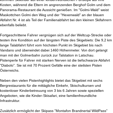
Kosten, während die Eltern im angrenzenden Berghof Golm und dem
Panorama-Restaurant die Aussicht genießen. Im "Golmi-Wald" weist
Maskottchen Golmi den Weg und der "Hexenwald" an der blauen
Abfahrt Nr. 4 ist als Teil der Familienabfahrt bei den kleinen Skifahrern
ebenfalls beliebt.
Fortgeschrittene Fahrer vergnügen sich auf der Weltcup-Strecke oder
testen ihre Kondition auf der längsten Piste des Skigebiets: Die 9,2 km
lange Talabfahrt führt vom höchsten Punkt im Skigebiet bis nach
Vandans und überwindet dabei 1460 Höhenmeter. Von dort gelangt
man mit der Golmerbahn zurück zur Talstation in Latschau.
Pistenperle für Fahrer mit starken Nerven ist die tiefschwarze Abfahrt
"Diabolo". Sie ist mit 70 Prozent Gefälle eine der steilsten Pisten
Österreichs.
Neben den vielen Pistenhighlights bietet das Skigebiet mit sechs
Bergrestaurants für die mittägliche Einkehr, Skischulkursen und
kostenloser Kinderbetreuung von 3 bis 6 Jahren sowie speziellen
Angeboten, wie die Kinder-Skisafari, eine familienfreundliche
Infrastruktur.
Zusätzlich ermöglicht der Skipass "Montafon Brandnertal WildPass"