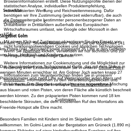
Browserinformationen erstellt. Diese Nutzungsprofile dienen der
t
statistischen Analyse, individuellen Produktempfehlung,
Sessellifte:
4
individualisierten Werbung und Reichweitenmessung. Dafür
e
benötigen wir Ihre Zustimmung (jederzeit widerrufbar), die auch
die Datenweitergabe bestimmter personenbezogener Daten an
Schlepplifte:
5
Drittanbieter in Drittländern außerhalb des Europäischen
Wirtschaftsraumes umfasst, wie Google oder Microsoft in den
USA.
Skigebiet
Golm
Mit einem Klick auf
Zustimmen
akzeptieren Sie den Einsatz von
Mit dem Skipass "Silvretta Montafon" haben Sie die Möglichkeit 141
nicht funktionsnotwendigen Cookies und ähnlichen Technologien.
km Pisten (inkl. Skirouten) sowie insgesamt 35 Lifte in den Gebieten
Wenn Sie
Ablehnen
klicken, verwenden wir nur technisch und zur
von Nova, Hochjoch und Kristberg zu nutzen.
Vertragserfüllung notwendige Dienste.
Weitere Informationen zur Cookienutzung und die Möglichkeit zur
Das Hausskigebiet von Tschagguns ist Golm, das mit dem Skibus in
Änderung Ihrer Einstellungen finden Sie in unserer
Cookie-Policy
.
wenigen Minuten erreichbar ist. Am Golmer Joch warten knapp 27
Informationen zum Verantwortlichen finden Sie in unserem
Pistenkilometer und zwölf Lifte auf Wintersportler jeden Alters und
Impressum
. Informationen zu den Verarbeitungszwecken und
Fahrkönnens. Das Skigebiet verfügt über eine angenehme Mischung
Ihren Rechten finden Sie in unserer
Datenschutzerklärung
.
aus blauen und roten Pisten, von deren Fläche alle künstlich beschneit
werden können. Zu den präparierten Pisten kommen rund 18 km
Zustimmen
beschilderte Skirouten, die dem exzellenten Ruf des Montafons als
Freeride-Hotspot alle Ehre macht.
Besonders Familien mit Kindern sind im Skigebiet Golm sehr
willkommen. Im Golmi-Land an der Bergstation am Grüneck (1.890 m)
kommen Skikinder auf einer kinderfreundlichen Funslope auf ihre