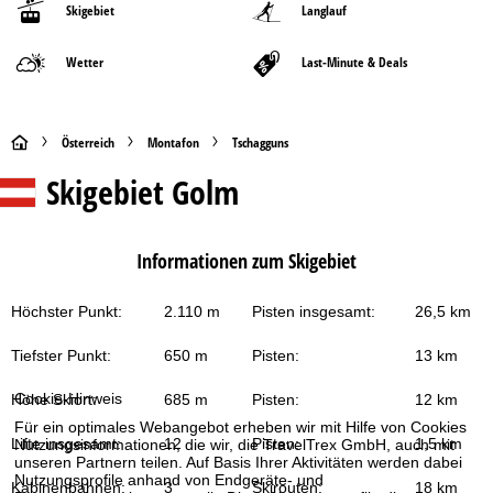
Skigebiet
Langlauf
Wetter
Last-Minute & Deals
S
Österreich
Montafon
Tschagguns
Skigebiet
Golm
t
a
Informationen zum Skigebiet
r
Höchster Punkt:
2.110 m
Pisten insgesamt:
26,5 km
t
Tiefster Punkt:
650 m
Pisten:
13 km
s
Cookie-Hinweis
Höhe Skiort:
685 m
Pisten:
12 km
e
Für ein optimales Webangebot erheben wir mit Hilfe von Cookies
Lifte insgesamt:
12
Pisten:
1,5 km
Nutzungsinformationen, die wir, die TravelTrex GmbH, auch mit
i
unseren Partnern teilen. Auf Basis Ihrer Aktivitäten werden dabei
Nutzungsprofile anhand von Endgeräte- und
Kabinenbahnen:
3
Skirouten:
18 km