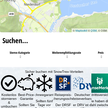
©
Maptoolkit
©
OSM
, © OSM
Suchen…
Sterne-Kategorie
Weiterempfehlungsrate
Preis
Sicher buchen mit SnowTrex-Vorteilen
Kostenlos
Best-Price-
Schneegarantie
Reisepreis-
Deutscher
Reiserücktrittsvers
stornieren
Garantie
Sicherungsschein
Reiseverband
Sollten fünf
Sie haben d
&
Sollten Sie
Tage vor
Der DRSF
Der DRV ist die
Wahl zwisch
umbuchen