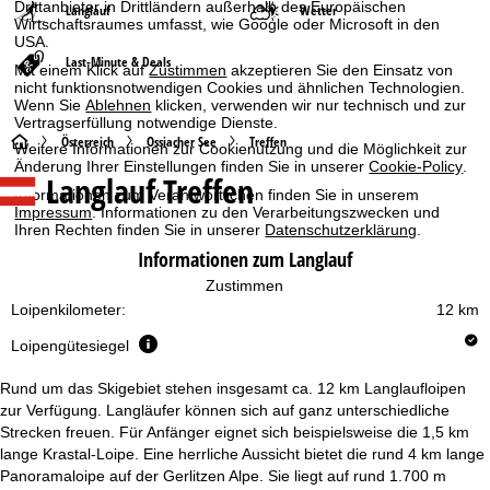
Drittanbieter in Drittländern außerhalb des Europäischen
Langlauf
Wetter
Wirtschaftsraumes umfasst, wie Google oder Microsoft in den
USA.
Last-Minute & Deals
Mit einem Klick auf
Zustimmen
akzeptieren Sie den Einsatz von
nicht funktionsnotwendigen Cookies und ähnlichen Technologien.
Wenn Sie
Ablehnen
klicken, verwenden wir nur technisch und zur
Vertragserfüllung notwendige Dienste.
S
Österreich
Ossiacher See
Treffen
Weitere Informationen zur Cookienutzung und die Möglichkeit zur
Änderung Ihrer Einstellungen finden Sie in unserer
Cookie-Policy
.
Langlauf Treffen
t
Informationen zum Verantwortlichen finden Sie in unserem
Impressum
. Informationen zu den Verarbeitungszwecken und
a
Ihren Rechten finden Sie in unserer
Datenschutzerklärung
.
Informationen zum Langlauf
r
Zustimmen
Loipenkilometer:
12 km
t
Loipengütesiegel
s
Rund um das Skigebiet stehen insgesamt ca. 12 km Langlaufloipen
e
zur Verfügung. Langläufer können sich auf ganz unterschiedliche
Strecken freuen. Für Anfänger eignet sich beispielsweise die 1,5 km
lange Krastal-Loipe. Eine herrliche Aussicht bietet die rund 4 km lange
i
Panoramaloipe auf der Gerlitzen Alpe. Sie liegt auf rund 1.700 m